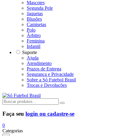
Mascotes
Segunda Pele
Jaquetas
Blusões
Camisetas
Polo
Árbitro
Feminina
Infantil
Suporte
Ajuda
Atendimento
Prazos de Entrega
Segurança e Privacidade
Sobre a Só Futebol Brasil
Trocas e Devoluções
Faça seu
login ou cadastre-se
0
Categorias