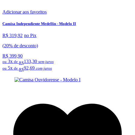
Adicionar aos favoritos
Camisa Independiente Medellín - Modelo II
R$ 319,92
no Pix
(20% de desconto)
R$ 399,90
3x
133,30
ou
de
sem juros
R$
5x
92,69
ou
de
com juros
R$