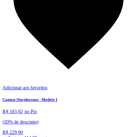
Adicionar aos favoritos
Camisa Ouvidorense - Modelo I
R$ 183,92
no Pix
(20% de desconto)
R$ 229,90