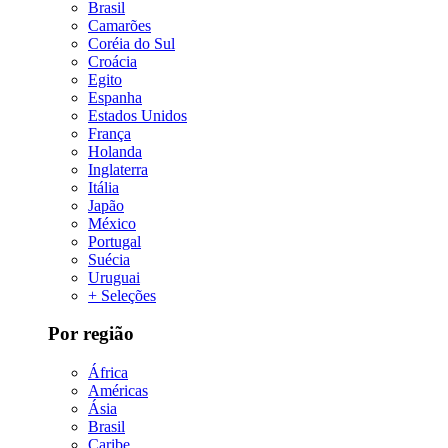
Brasil
Camarões
Coréia do Sul
Croácia
Egito
Espanha
Estados Unidos
França
Holanda
Inglaterra
Itália
Japão
México
Portugal
Suécia
Uruguai
+ Seleções
Por região
África
Américas
Ásia
Brasil
Caribe