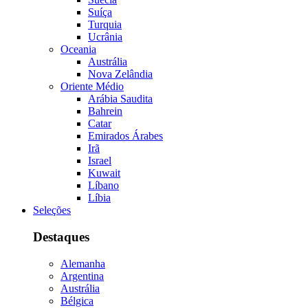
Suíça
Turquia
Ucrânia
Oceania
Austrália
Nova Zelândia
Oriente Médio
Arábia Saudita
Bahrein
Catar
Emirados Árabes
Irã
Israel
Kuwait
Líbano
Líbia
Seleções
Destaques
Alemanha
Argentina
Austrália
Bélgica