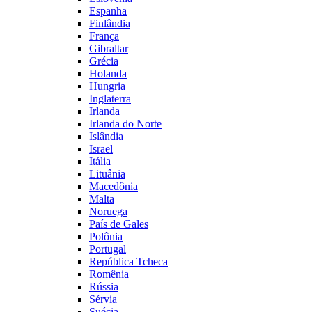
Espanha
Finlândia
França
Gibraltar
Grécia
Holanda
Hungria
Inglaterra
Irlanda
Irlanda do Norte
Islândia
Israel
Itália
Lituânia
Macedônia
Malta
Noruega
País de Gales
Polônia
Portugal
República Tcheca
Romênia
Rússia
Sérvia
Suécia