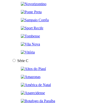
Série C