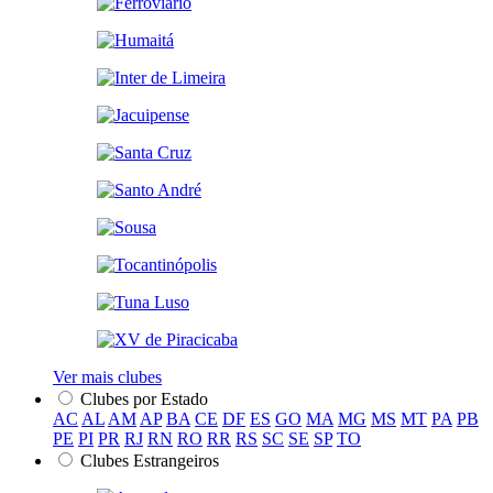
Ver mais clubes
Clubes por Estado
AC
AL
AM
AP
BA
CE
DF
ES
GO
MA
MG
MS
MT
PA
PB
PE
PI
PR
RJ
RN
RO
RR
RS
SC
SE
SP
TO
Clubes Estrangeiros