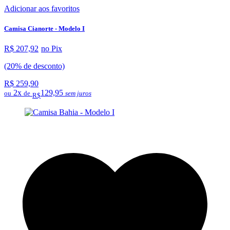
Adicionar aos favoritos
Camisa Cianorte - Modelo I
R$ 207,92
no Pix
(20% de desconto)
R$ 259,90
2x
129,95
ou
de
sem juros
R$