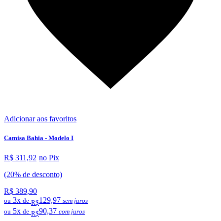
Adicionar aos favoritos
Camisa Bahia - Modelo I
R$ 311,92
no Pix
(20% de desconto)
R$ 389,90
3x
129,97
ou
de
sem juros
R$
5x
90,37
ou
de
com juros
R$