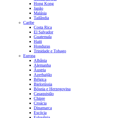
Hong Kong
Japão
Malásia
Tailândia
Caribe
Costa Rica
El Salvador
Guatemala
Haiti
Honduras
Trinidade e Tobago
Europa
Albânia
Alemanha
Áustria
Azerbaijão
Bélgica
Bielorússia
Bósnia e Herzegovina
Casaquistão
Chipre
Croácia
Dinamarca
Escócia
Eslovênia