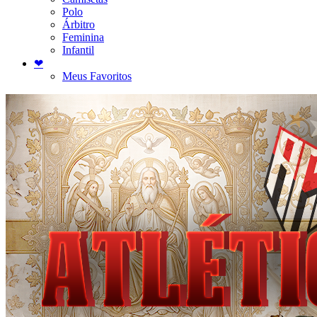
Polo
Árbitro
Feminina
Infantil
❤
Meus Favoritos