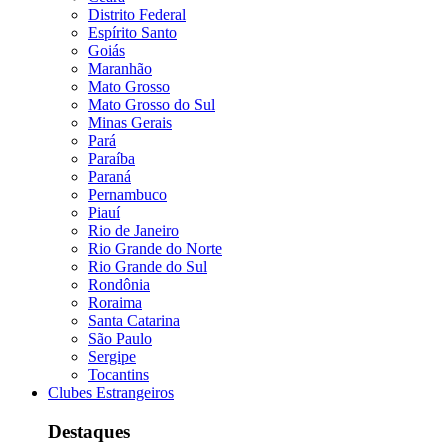
Distrito Federal
Espírito Santo
Goiás
Maranhão
Mato Grosso
Mato Grosso do Sul
Minas Gerais
Pará
Paraíba
Paraná
Pernambuco
Piauí
Rio de Janeiro
Rio Grande do Norte
Rio Grande do Sul
Rondônia
Roraima
Santa Catarina
São Paulo
Sergipe
Tocantins
Clubes Estrangeiros
Destaques