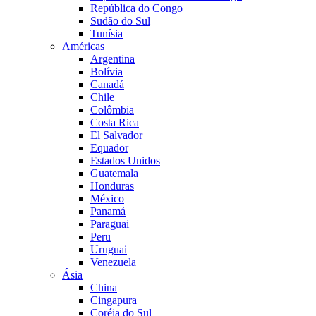
República do Congo
Sudão do Sul
Tunísia
Américas
Argentina
Bolívia
Canadá
Chile
Colômbia
Costa Rica
El Salvador
Equador
Estados Unidos
Guatemala
Honduras
México
Panamá
Paraguai
Peru
Uruguai
Venezuela
Ásia
China
Cingapura
Coréia do Sul