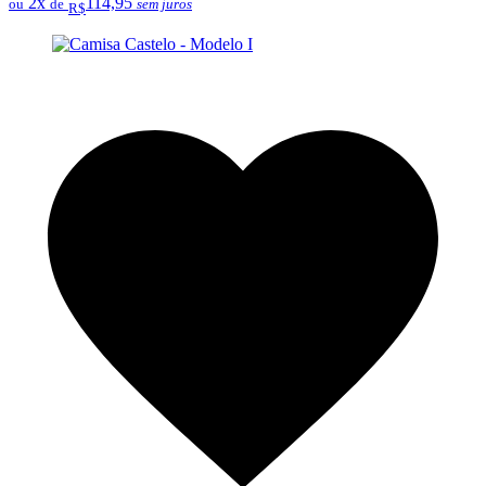
2x
114,95
ou
de
sem juros
R$