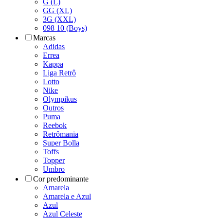
G (L)
GG (XL)
3G (XXL)
098 10 (Boys)
Marcas
Adidas
Errea
Kappa
Liga Retrô
Lotto
Nike
Olympikus
Outros
Puma
Reebok
Retrômania
Super Bolla
Toffs
Topper
Umbro
Cor predominante
Amarela
Amarela e Azul
Azul
Azul Celeste