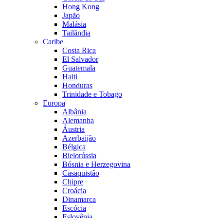
Hong Kong
Japão
Malásia
Tailândia
Caribe
Costa Rica
El Salvador
Guatemala
Haiti
Honduras
Trinidade e Tobago
Europa
Albânia
Alemanha
Áustria
Azerbaijão
Bélgica
Bielorússia
Bósnia e Herzegovina
Casaquistão
Chipre
Croácia
Dinamarca
Escócia
Eslovênia