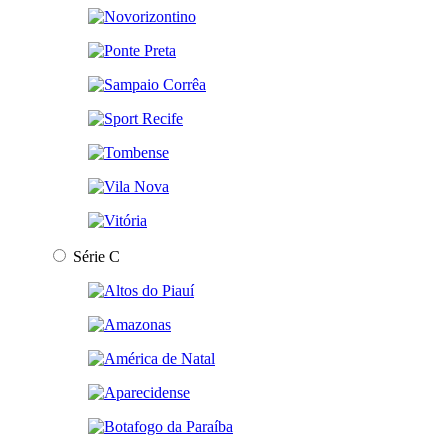
Série C