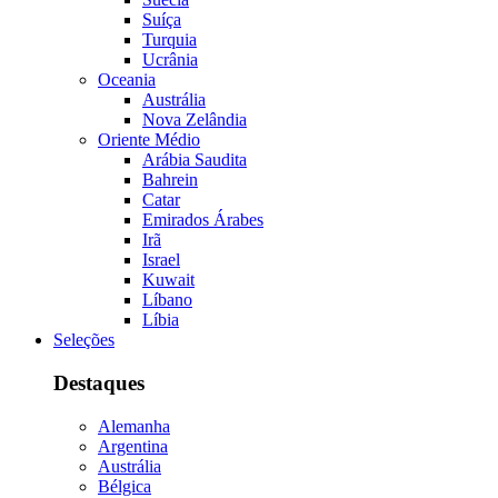
Suíça
Turquia
Ucrânia
Oceania
Austrália
Nova Zelândia
Oriente Médio
Arábia Saudita
Bahrein
Catar
Emirados Árabes
Irã
Israel
Kuwait
Líbano
Líbia
Seleções
Destaques
Alemanha
Argentina
Austrália
Bélgica