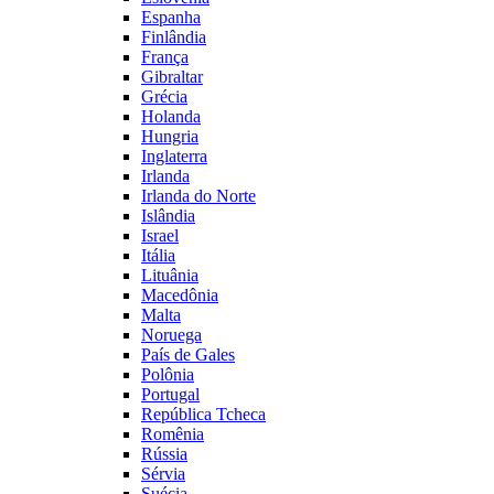
Espanha
Finlândia
França
Gibraltar
Grécia
Holanda
Hungria
Inglaterra
Irlanda
Irlanda do Norte
Islândia
Israel
Itália
Lituânia
Macedônia
Malta
Noruega
País de Gales
Polônia
Portugal
República Tcheca
Romênia
Rússia
Sérvia
Suécia