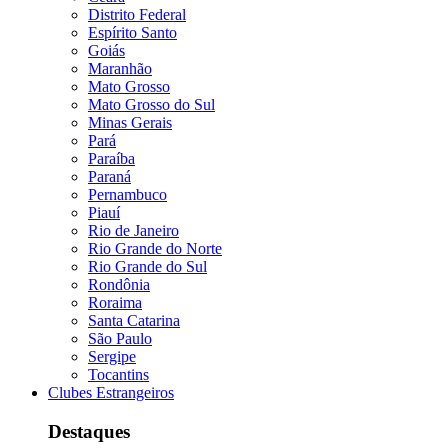
Distrito Federal
Espírito Santo
Goiás
Maranhão
Mato Grosso
Mato Grosso do Sul
Minas Gerais
Pará
Paraíba
Paraná
Pernambuco
Piauí
Rio de Janeiro
Rio Grande do Norte
Rio Grande do Sul
Rondônia
Roraima
Santa Catarina
São Paulo
Sergipe
Tocantins
Clubes Estrangeiros
Destaques