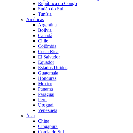
República do Congo
Sudão do Sul
Tunísia
Américas
Argentina
Bolívia
Canadá
Chile
Colômbia
Costa Rica
El Salvador
Equador
Estados Unidos
Guatemala
Honduras
México
Panamá
Paraguai
Peru
Uruguai
Venezuela
Ásia
China
Cingapura
Coréia do Sul