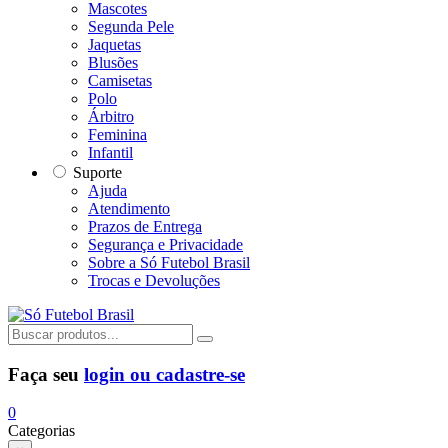
Mascotes
Segunda Pele
Jaquetas
Blusões
Camisetas
Polo
Árbitro
Feminina
Infantil
Suporte
Ajuda
Atendimento
Prazos de Entrega
Segurança e Privacidade
Sobre a Só Futebol Brasil
Trocas e Devoluções
Faça seu
login ou cadastre-se
0
Categorias