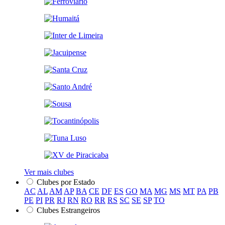
Ver mais clubes
Clubes por Estado
AC
AL
AM
AP
BA
CE
DF
ES
GO
MA
MG
MS
MT
PA
PB
PE
PI
PR
RJ
RN
RO
RR
RS
SC
SE
SP
TO
Clubes Estrangeiros