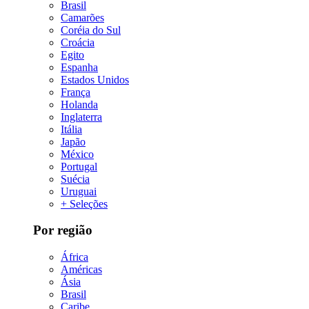
Brasil
Camarões
Coréia do Sul
Croácia
Egito
Espanha
Estados Unidos
França
Holanda
Inglaterra
Itália
Japão
México
Portugal
Suécia
Uruguai
+ Seleções
Por região
África
Américas
Ásia
Brasil
Caribe