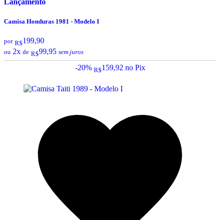
Lançamento
Camisa Honduras 1981 - Modelo I
199,90
por
R$
2x
99,95
ou
de
sem juros
R$
-20%
159,92
no Pix
R$