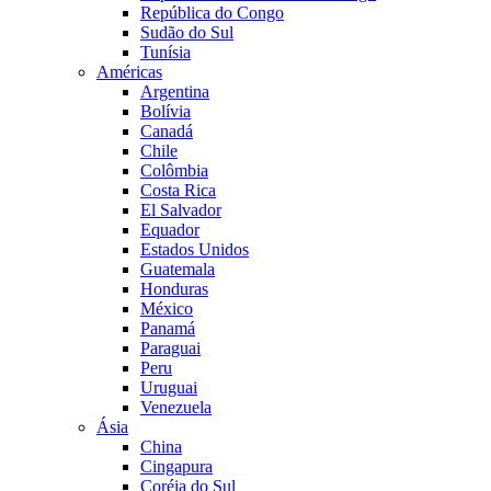
República do Congo
Sudão do Sul
Tunísia
Américas
Argentina
Bolívia
Canadá
Chile
Colômbia
Costa Rica
El Salvador
Equador
Estados Unidos
Guatemala
Honduras
México
Panamá
Paraguai
Peru
Uruguai
Venezuela
Ásia
China
Cingapura
Coréia do Sul