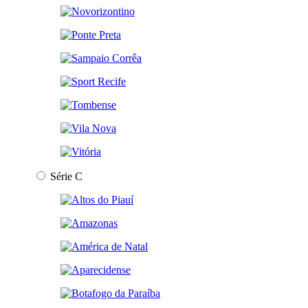
Série C