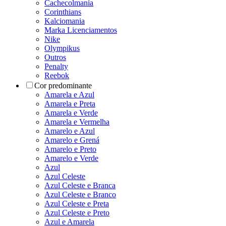
Cachecolmania
Corinthians
Kalciomania
Marka Licenciamentos
Nike
Olympikus
Outros
Penalty
Reebok
Cor predominante
Amarela e Azul
Amarela e Preta
Amarela e Verde
Amarela e Vermelha
Amarelo e Azul
Amarelo e Grená
Amarelo e Preto
Amarelo e Verde
Azul
Azul Celeste
Azul Celeste e Branca
Azul Celeste e Branco
Azul Celeste e Preta
Azul Celeste e Preto
Azul e Amarela