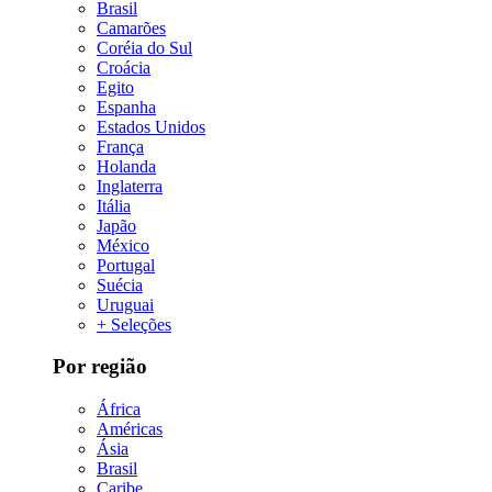
Brasil
Camarões
Coréia do Sul
Croácia
Egito
Espanha
Estados Unidos
França
Holanda
Inglaterra
Itália
Japão
México
Portugal
Suécia
Uruguai
+ Seleções
Por região
África
Américas
Ásia
Brasil
Caribe