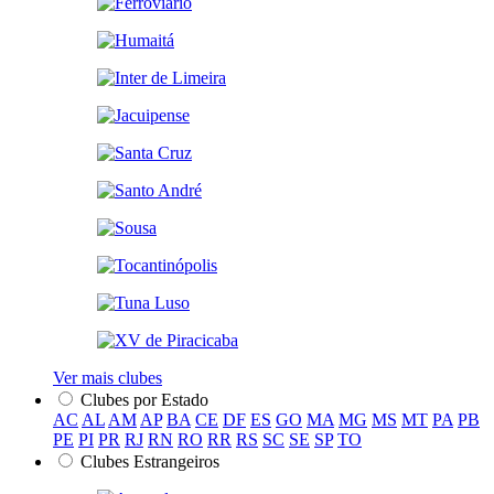
Ver mais clubes
Clubes por Estado
AC
AL
AM
AP
BA
CE
DF
ES
GO
MA
MG
MS
MT
PA
PB
PE
PI
PR
RJ
RN
RO
RR
RS
SC
SE
SP
TO
Clubes Estrangeiros