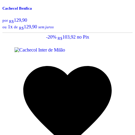
Cachecol Benfica
129,90
por
R$
1x
129,90
ou
de
sem juros
R$
-20%
103,92
no Pix
R$