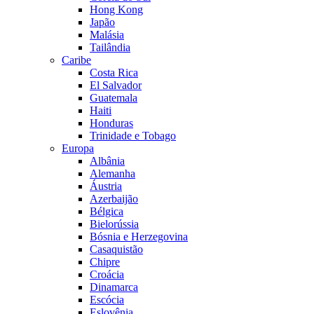
Hong Kong
Japão
Malásia
Tailândia
Caribe
Costa Rica
El Salvador
Guatemala
Haiti
Honduras
Trinidade e Tobago
Europa
Albânia
Alemanha
Áustria
Azerbaijão
Bélgica
Bielorússia
Bósnia e Herzegovina
Casaquistão
Chipre
Croácia
Dinamarca
Escócia
Eslovênia