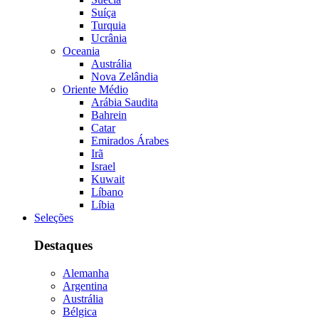
Suíça
Turquia
Ucrânia
Oceania
Austrália
Nova Zelândia
Oriente Médio
Arábia Saudita
Bahrein
Catar
Emirados Árabes
Irã
Israel
Kuwait
Líbano
Líbia
Seleções
Destaques
Alemanha
Argentina
Austrália
Bélgica