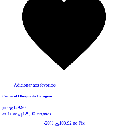
Adicionar aos favoritos
Cachecol Olimpia do Paraguai
129,90
por
R$
1x
129,90
ou
de
sem juros
R$
-20%
103,92
no Pix
R$