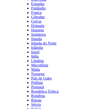
Espanha
Finlândia
França
Gibraltar
Grécia
Holanda
Hungria
Inglaterra
Irlanda
Irlanda do Norte
Islândia
Israel
Itália
Lituânia
Macedônia
Malta
Noruega
País de Gales
Polônia
Portugal
República Tcheca
Romênia
Rússia
Sérvia
Suécia