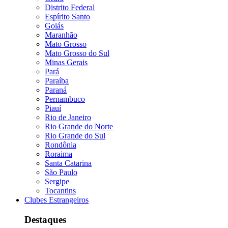
Distrito Federal
Espírito Santo
Goiás
Maranhão
Mato Grosso
Mato Grosso do Sul
Minas Gerais
Pará
Paraíba
Paraná
Pernambuco
Piauí
Rio de Janeiro
Rio Grande do Norte
Rio Grande do Sul
Rondônia
Roraima
Santa Catarina
São Paulo
Sergipe
Tocantins
Clubes Estrangeiros
Destaques