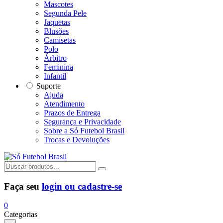
Mascotes
Segunda Pele
Jaquetas
Blusões
Camisetas
Polo
Árbitro
Feminina
Infantil
Suporte
Ajuda
Atendimento
Prazos de Entrega
Segurança e Privacidade
Sobre a Só Futebol Brasil
Trocas e Devoluções
Faça seu
login ou cadastre-se
0
Categorias