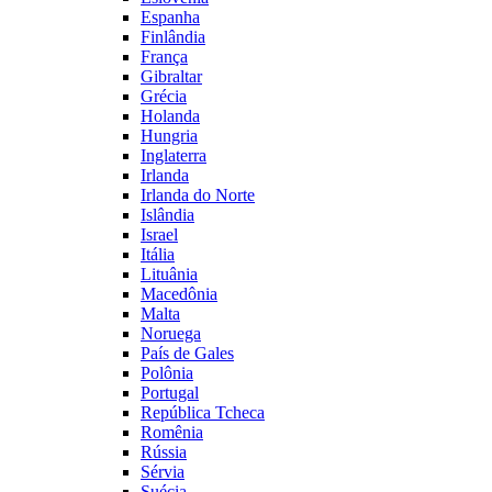
Espanha
Finlândia
França
Gibraltar
Grécia
Holanda
Hungria
Inglaterra
Irlanda
Irlanda do Norte
Islândia
Israel
Itália
Lituânia
Macedônia
Malta
Noruega
País de Gales
Polônia
Portugal
República Tcheca
Romênia
Rússia
Sérvia
Suécia