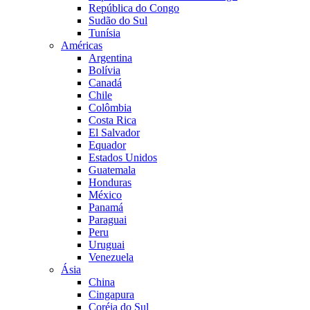
República do Congo
Sudão do Sul
Tunísia
Américas
Argentina
Bolívia
Canadá
Chile
Colômbia
Costa Rica
El Salvador
Equador
Estados Unidos
Guatemala
Honduras
México
Panamá
Paraguai
Peru
Uruguai
Venezuela
Ásia
China
Cingapura
Coréia do Sul