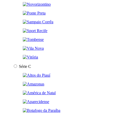
Série C