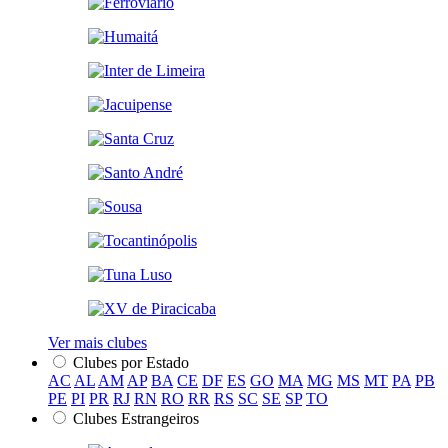
Ver mais clubes
Clubes por Estado
AC
AL
AM
AP
BA
CE
DF
ES
GO
MA
MG
MS
MT
PA
PB
PE
PI
PR
RJ
RN
RO
RR
RS
SC
SE
SP
TO
Clubes Estrangeiros