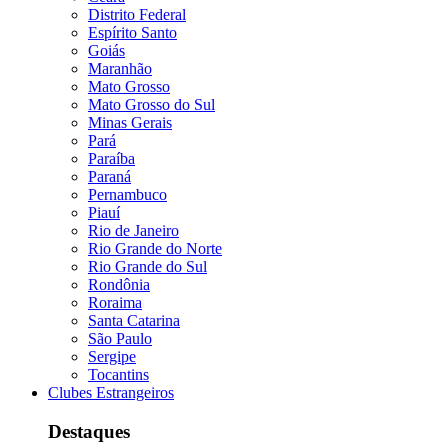
Distrito Federal
Espírito Santo
Goiás
Maranhão
Mato Grosso
Mato Grosso do Sul
Minas Gerais
Pará
Paraíba
Paraná
Pernambuco
Piauí
Rio de Janeiro
Rio Grande do Norte
Rio Grande do Sul
Rondônia
Roraima
Santa Catarina
São Paulo
Sergipe
Tocantins
Clubes Estrangeiros
Destaques