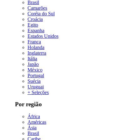
Brasil
Camarões
Coréia do Sul
Croácia
Egito
Espanha
Estados Unidos
França
Holanda
Inglaterra
Itália
Japão
México
Portugal
Suécia
Uruguai
+ Seleções
Por região
África
Américas
Ásia
Brasil
Caribe