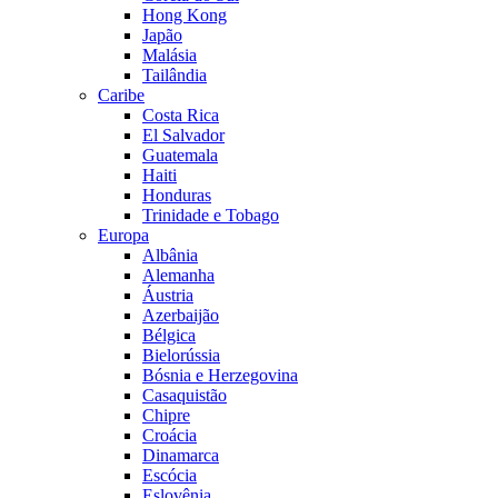
Hong Kong
Japão
Malásia
Tailândia
Caribe
Costa Rica
El Salvador
Guatemala
Haiti
Honduras
Trinidade e Tobago
Europa
Albânia
Alemanha
Áustria
Azerbaijão
Bélgica
Bielorússia
Bósnia e Herzegovina
Casaquistão
Chipre
Croácia
Dinamarca
Escócia
Eslovênia