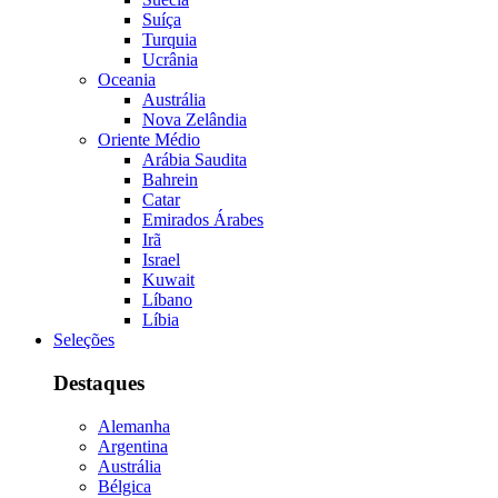
Suíça
Turquia
Ucrânia
Oceania
Austrália
Nova Zelândia
Oriente Médio
Arábia Saudita
Bahrein
Catar
Emirados Árabes
Irã
Israel
Kuwait
Líbano
Líbia
Seleções
Destaques
Alemanha
Argentina
Austrália
Bélgica