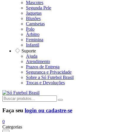
Mascotes
Segunda Pele
Jaquetas
Blusões
Camisetas
Polo
Árbitro
Feminina
Infantil
Suporte
Ajuda
Atendimento
Prazos de Entrega
Segurança e Privacidade
Sobre a Só Futebol Brasil
Trocas e Devoluções
Faça seu
login ou cadastre-se
0
Categorias