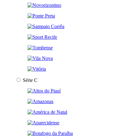
Série C