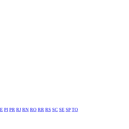
PE
PI
PR
RJ
RN
RO
RR
RS
SC
SE
SP
TO