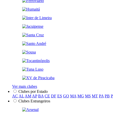
Ver mais clubes
Clubes por Estado
AC
AL
AM
AP
BA
CE
DF
ES
GO
MA
MG
MS
MT
PA
PB
Clubes Estrangeiros