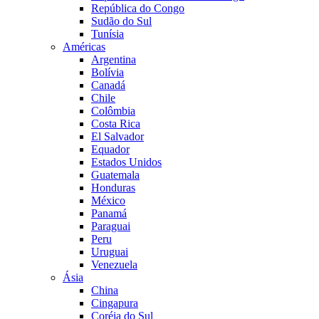
República do Congo
Sudão do Sul
Tunísia
Américas
Argentina
Bolívia
Canadá
Chile
Colômbia
Costa Rica
El Salvador
Equador
Estados Unidos
Guatemala
Honduras
México
Panamá
Paraguai
Peru
Uruguai
Venezuela
Ásia
China
Cingapura
Coréia do Sul