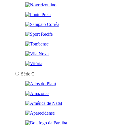
Série C