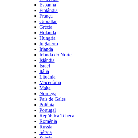
Espanha
Finlândia
França
Gibraltar
Grécia
Holanda
Hungria
Inglaterra
Irlanda
Irlanda do Norte
Islândia
Israel
Itália
Lituânia
Macedônia
Malta
Noruega
País de Gales
Polônia
Portugal
República Tcheca
Romênia
Rússia
Sérvia
Suécia