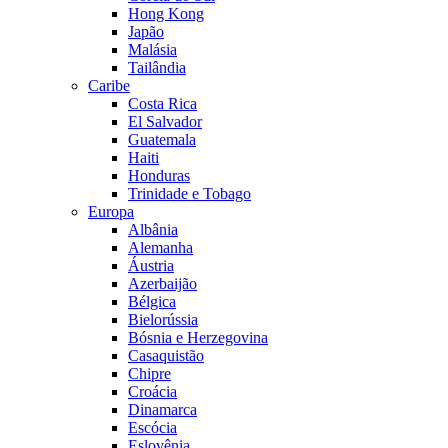
Hong Kong
Japão
Malásia
Tailândia
Caribe
Costa Rica
El Salvador
Guatemala
Haiti
Honduras
Trinidade e Tobago
Europa
Albânia
Alemanha
Áustria
Azerbaijão
Bélgica
Bielorússia
Bósnia e Herzegovina
Casaquistão
Chipre
Croácia
Dinamarca
Escócia
Eslovênia