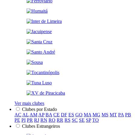
Ver mais clubes
Clubes por Estado
AC
AL
AM
AP
BA
CE
DF
ES
GO
MA
MG
MS
MT
PA
PB
PE
PI
PR
RJ
RN
RO
RR
RS
SC
SE
SP
TO
Clubes Estrangeiros