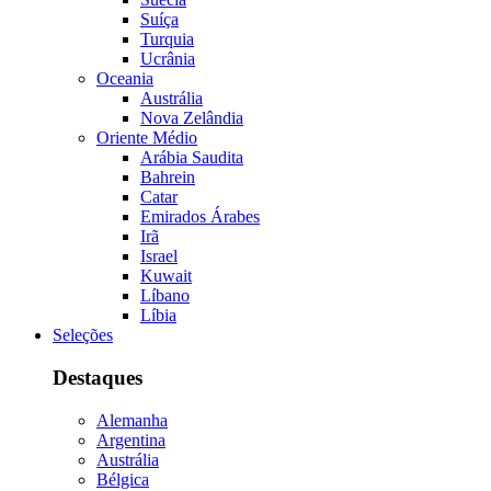
Suíça
Turquia
Ucrânia
Oceania
Austrália
Nova Zelândia
Oriente Médio
Arábia Saudita
Bahrein
Catar
Emirados Árabes
Irã
Israel
Kuwait
Líbano
Líbia
Seleções
Destaques
Alemanha
Argentina
Austrália
Bélgica