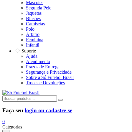
Mascotes
Segunda Pele
Jaquetas
Blusões
Camisetas
Polo
Árbitro
Feminina
Infantil
Suporte
Ajuda
Atendimento
Prazos de Entrega
Segurança e Privacidade
Sobre a Só Futebol Brasil
Trocas e Devoluções
Faça seu
login ou cadastre-se
0
Categorias