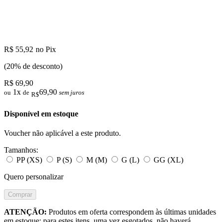
R$ 55,92
no Pix
(20% de desconto)
R$ 69,90
1x
69,90
ou
de
sem juros
R$
Disponível em estoque
Voucher não aplicável a este produto.
Tamanhos:
PP (XS)
P (S)
M (M)
G (L)
GG (XL)
Quero personalizar
Comprar
ATENÇÃO:
Produtos em oferta correspondem às últimas unidades
em estoque; para estes itens, uma vez esgotados, não haverá