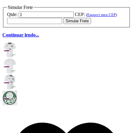
Simular Frete
Qtde:
CEP:
(
Esqueci meu CEP
)
Simular Frete
Continuar lendo...