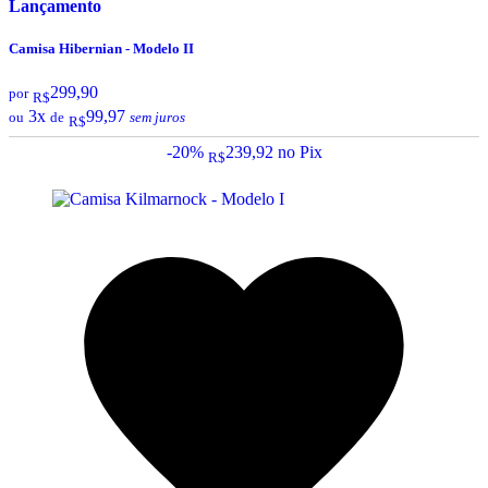
Lançamento
Camisa Hibernian - Modelo II
299,90
por
R$
3x
99,97
ou
de
sem juros
R$
-20%
239,92
no Pix
R$