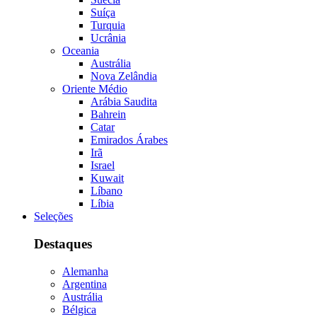
Suíça
Turquia
Ucrânia
Oceania
Austrália
Nova Zelândia
Oriente Médio
Arábia Saudita
Bahrein
Catar
Emirados Árabes
Irã
Israel
Kuwait
Líbano
Líbia
Seleções
Destaques
Alemanha
Argentina
Austrália
Bélgica