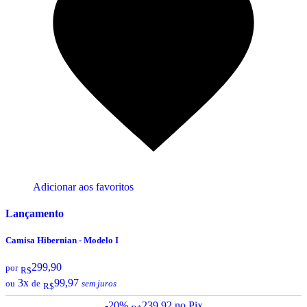
Adicionar aos favoritos
Lançamento
Camisa Hibernian - Modelo I
299,90
por
R$
3x
99,97
ou
de
sem juros
R$
-20%
239,92
no Pix