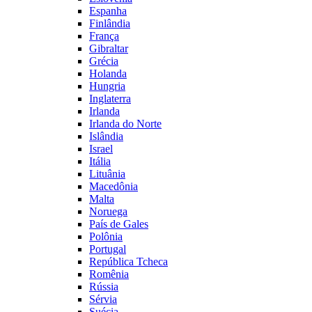
Espanha
Finlândia
França
Gibraltar
Grécia
Holanda
Hungria
Inglaterra
Irlanda
Irlanda do Norte
Islândia
Israel
Itália
Lituânia
Macedônia
Malta
Noruega
País de Gales
Polônia
Portugal
República Tcheca
Romênia
Rússia
Sérvia
Suécia