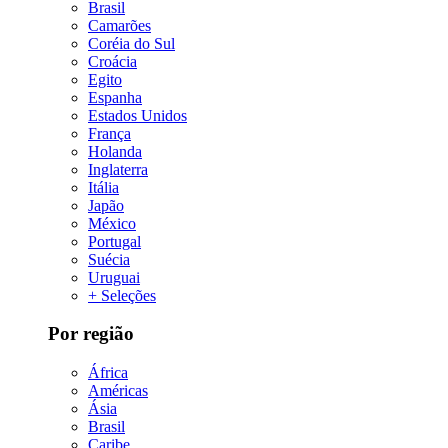
Brasil
Camarões
Coréia do Sul
Croácia
Egito
Espanha
Estados Unidos
França
Holanda
Inglaterra
Itália
Japão
México
Portugal
Suécia
Uruguai
+ Seleções
Por região
África
Américas
Ásia
Brasil
Caribe