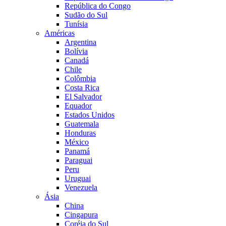
República do Congo
Sudão do Sul
Tunísia
Américas
Argentina
Bolívia
Canadá
Chile
Colômbia
Costa Rica
El Salvador
Equador
Estados Unidos
Guatemala
Honduras
México
Panamá
Paraguai
Peru
Uruguai
Venezuela
Ásia
China
Cingapura
Coréia do Sul