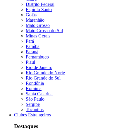
Distrito Federal
Espírito Santo
Goiás
Maranhão
Mato Grosso
Mato Grosso do Sul
Minas Gerais
Pará
Paraíba
Paraná
Pernambuco
Piauí
Rio de Janeiro
Rio Grande do Norte
Rio Grande do Sul
Rondônia
Roraima
Santa Catarina
São Paulo
Sergipe
Tocantins
Clubes Estrangeiros
Destaques