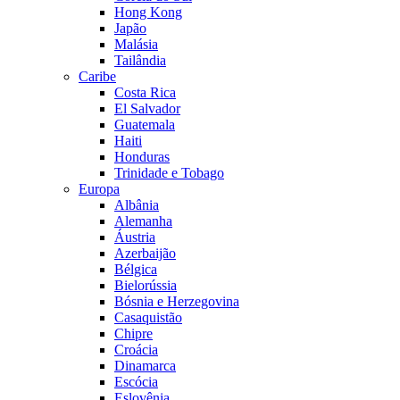
Hong Kong
Japão
Malásia
Tailândia
Caribe
Costa Rica
El Salvador
Guatemala
Haiti
Honduras
Trinidade e Tobago
Europa
Albânia
Alemanha
Áustria
Azerbaijão
Bélgica
Bielorússia
Bósnia e Herzegovina
Casaquistão
Chipre
Croácia
Dinamarca
Escócia
Eslovênia