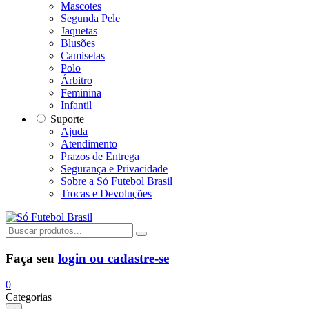
Mascotes
Segunda Pele
Jaquetas
Blusões
Camisetas
Polo
Árbitro
Feminina
Infantil
Suporte
Ajuda
Atendimento
Prazos de Entrega
Segurança e Privacidade
Sobre a Só Futebol Brasil
Trocas e Devoluções
Faça seu
login ou cadastre-se
0
Categorias