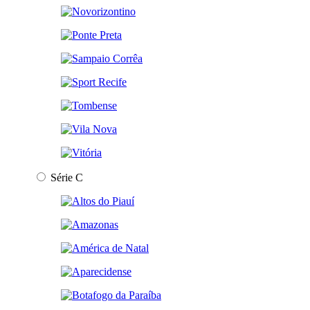
Série C