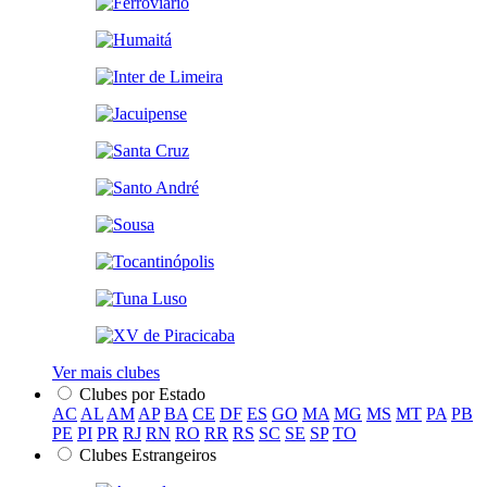
Ver mais clubes
Clubes por Estado
AC
AL
AM
AP
BA
CE
DF
ES
GO
MA
MG
MS
MT
PA
PB
PE
PI
PR
RJ
RN
RO
RR
RS
SC
SE
SP
TO
Clubes Estrangeiros