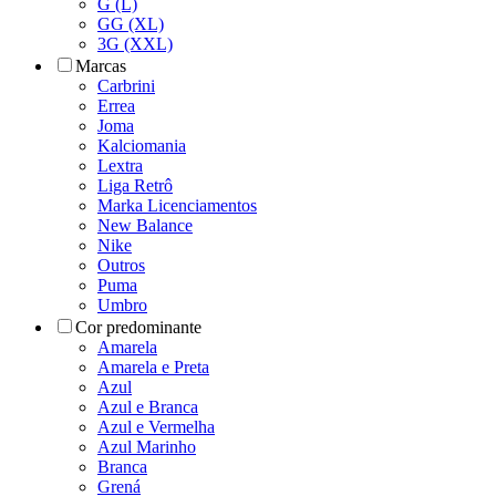
G (L)
GG (XL)
3G (XXL)
Marcas
Carbrini
Errea
Joma
Kalciomania
Lextra
Liga Retrô
Marka Licenciamentos
New Balance
Nike
Outros
Puma
Umbro
Cor predominante
Amarela
Amarela e Preta
Azul
Azul e Branca
Azul e Vermelha
Azul Marinho
Branca
Grená