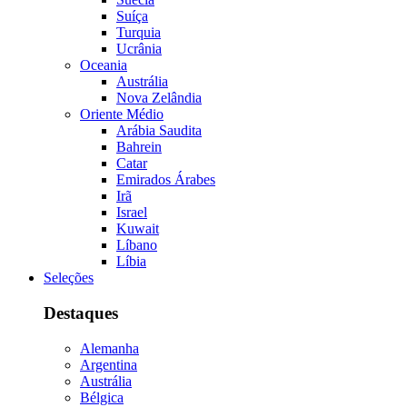
Suíça
Turquia
Ucrânia
Oceania
Austrália
Nova Zelândia
Oriente Médio
Arábia Saudita
Bahrein
Catar
Emirados Árabes
Irã
Israel
Kuwait
Líbano
Líbia
Seleções
Destaques
Alemanha
Argentina
Austrália
Bélgica