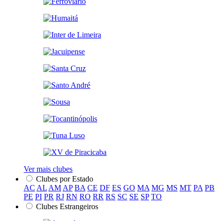
Ver mais clubes
Clubes por Estado
AC
AL
AM
AP
BA
CE
DF
ES
GO
MA
MG
MS
MT
PA
PB
PE
PI
PR
RJ
RN
RO
RR
RS
SC
SE
SP
TO
Clubes Estrangeiros