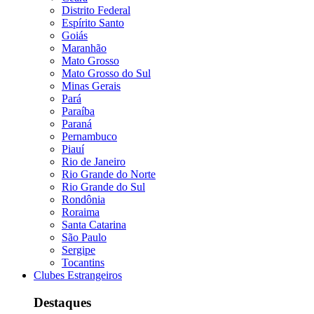
Distrito Federal
Espírito Santo
Goiás
Maranhão
Mato Grosso
Mato Grosso do Sul
Minas Gerais
Pará
Paraíba
Paraná
Pernambuco
Piauí
Rio de Janeiro
Rio Grande do Norte
Rio Grande do Sul
Rondônia
Roraima
Santa Catarina
São Paulo
Sergipe
Tocantins
Clubes Estrangeiros
Destaques