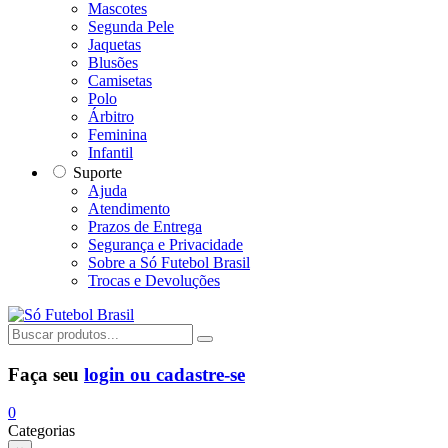
Mascotes
Segunda Pele
Jaquetas
Blusões
Camisetas
Polo
Árbitro
Feminina
Infantil
Suporte
Ajuda
Atendimento
Prazos de Entrega
Segurança e Privacidade
Sobre a Só Futebol Brasil
Trocas e Devoluções
Faça seu
login ou cadastre-se
0
Categorias