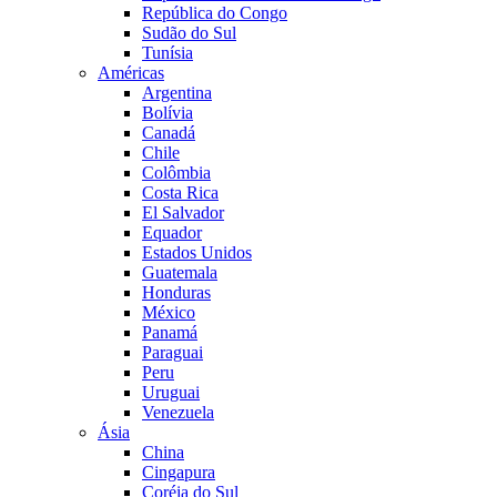
República do Congo
Sudão do Sul
Tunísia
Américas
Argentina
Bolívia
Canadá
Chile
Colômbia
Costa Rica
El Salvador
Equador
Estados Unidos
Guatemala
Honduras
México
Panamá
Paraguai
Peru
Uruguai
Venezuela
Ásia
China
Cingapura
Coréia do Sul