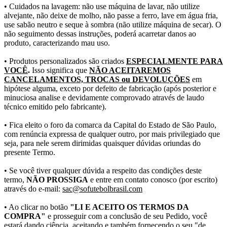
• Cuidados na lavagem: não use máquina de lavar, não utilize
alvejante, não deixe de molho, não passe a ferro, lave em água fria,
use sabão neutro e seque à sombra (não utilize máquina de secar). O
não seguimento dessas instruções, poderá acarretar danos ao
produto, caracterizando mau uso.
• Produtos personalizados são criados
ESPECIALMENTE PARA
VOCÊ
.
Isso significa que
NÃO ACEITAREMOS
CANCELAMENTOS, TROCAS ou DEVOLUÇÕES
em
hipótese alguma, exceto por defeito de fabricação (após posterior e
minuciosa analise e devidamente comprovado através de laudo
técnico emitido pelo fabricante).
• Fica eleito o foro da comarca da Capital do Estado de São Paulo,
com renúncia expressa de qualquer outro, por mais privilegiado que
seja, para nele serem dirimidas quaisquer dúvidas oriundas do
presente Termo.
• Se você tiver qualquer dúvida a respeito das condições deste
termo,
NÃO PROSSIGA
e entre em contato conosco (por escrito)
através do e-mail:
sac@sofutebolbrasil.com
• Ao clicar no botão
"LI E ACEITO OS TERMOS DA
COMPRA"
e prosseguir com a conclusão de seu Pedido, você
estará dando ciência, aceitando e também fornecendo o seu "de