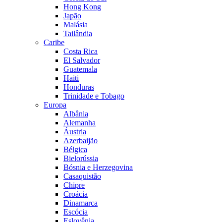
Hong Kong
Japão
Malásia
Tailândia
Caribe
Costa Rica
El Salvador
Guatemala
Haiti
Honduras
Trinidade e Tobago
Europa
Albânia
Alemanha
Áustria
Azerbaijão
Bélgica
Bielorússia
Bósnia e Herzegovina
Casaquistão
Chipre
Croácia
Dinamarca
Escócia
Eslovênia