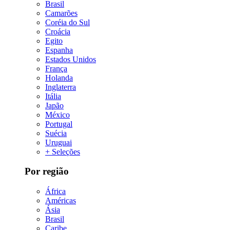
Brasil
Camarões
Coréia do Sul
Croácia
Egito
Espanha
Estados Unidos
França
Holanda
Inglaterra
Itália
Japão
México
Portugal
Suécia
Uruguai
+ Seleções
Por região
África
Américas
Ásia
Brasil
Caribe