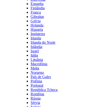
Espanha
Finlândia
França
Gibraltar
Grécia
Holanda
Hungria
Inglaterra
Irlanda
Irlanda do Norte
Islândia
Israel
Itália
Lituânia
Macedônia
Malta
Noruega
País de Gales
Polônia
Portugal
República Tcheca
Romênia
Rússia
Sérvia
Suécia