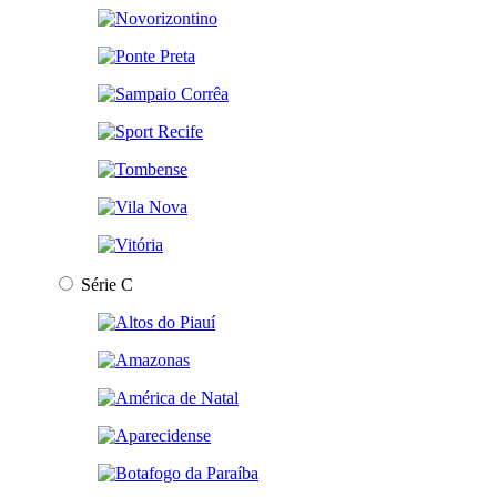
Série C