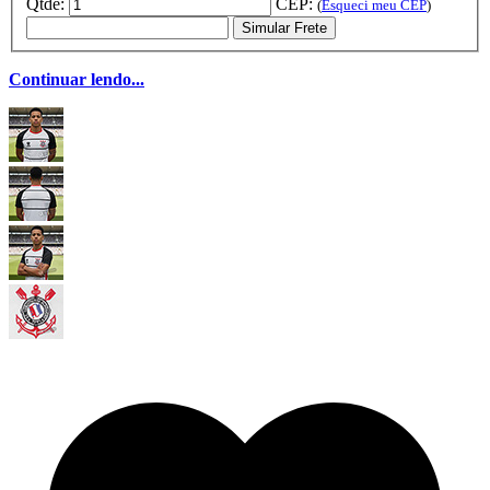
Qtde:
CEP:
(
Esqueci meu CEP
)
Simular Frete
Continuar lendo...