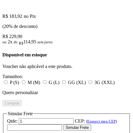
R$ 183,92
no Pix
(20% de desconto)
R$ 229,90
2x
114,95
ou
de
sem juros
R$
Disponível em estoque
Voucher não aplicável a este produto.
Tamanhos:
P (S)
M (M)
G (L)
GG (XL)
3G (XXL)
Quero personalizar
Comprar
Simular Frete
Qtde:
CEP:
(
Esqueci meu CEP
)
Simular Frete