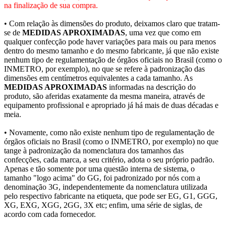
na finalização de sua compra.
• Com relação às dimensões do produto, deixamos claro que tratam-
se de
MEDIDAS APROXIMADAS
, uma vez que como em
qualquer confecção pode haver variações para mais ou para menos
dentro do mesmo tamanho e do mesmo fabricante, já que não existe
nenhum tipo de regulamentação de órgãos oficiais no Brasil (como o
INMETRO, por exemplo), no que se refere à padronização das
dimensões em centímetros equivalentes a cada tamanho. As
MEDIDAS APROXIMADAS
informadas na descrição do
produto, são aferidas exatamente da mesma maneira, através de
equipamento profissional e apropriado já há mais de duas décadas e
meia.
• Novamente, como não existe nenhum tipo de regulamentação de
órgãos oficiais no Brasil (como o INMETRO, por exemplo) no que
tange à padronização da nomenclatura dos tamanhos das
confecções, cada marca, a seu critério, adota o seu próprio padrão.
Apenas e tão somente por uma questão interna de sistema, o
tamanho "logo acima" do GG, foi padronizado por nós com a
denominação 3G, independentemente da nomenclatura utilizada
pelo respectivo fabricante na etiqueta, que pode ser EG, G1, GGG,
XG, EXG, XGG, 2GG, 3X etc; enfim, uma série de siglas, de
acordo com cada fornecedor.