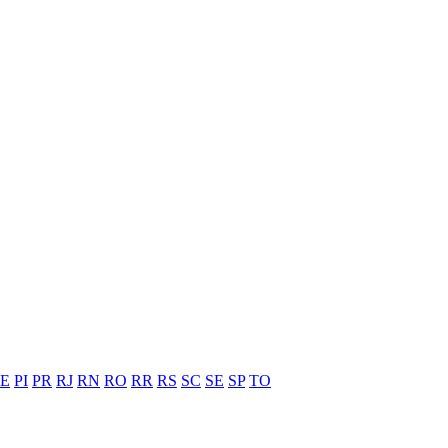
PE
PI
PR
RJ
RN
RO
RR
RS
SC
SE
SP
TO