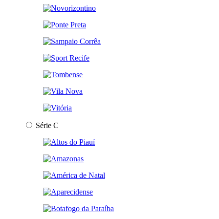
Série C