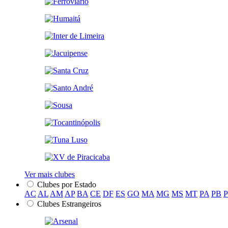
Ver mais clubes
Clubes por Estado
AC
AL
AM
AP
BA
CE
DF
ES
GO
MA
MG
MS
MT
PA
PB
Clubes Estrangeiros