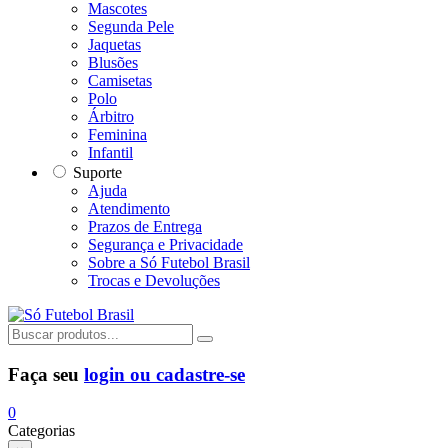
Mascotes
Segunda Pele
Jaquetas
Blusões
Camisetas
Polo
Árbitro
Feminina
Infantil
Suporte
Ajuda
Atendimento
Prazos de Entrega
Segurança e Privacidade
Sobre a Só Futebol Brasil
Trocas e Devoluções
Faça seu
login ou cadastre-se
0
Categorias