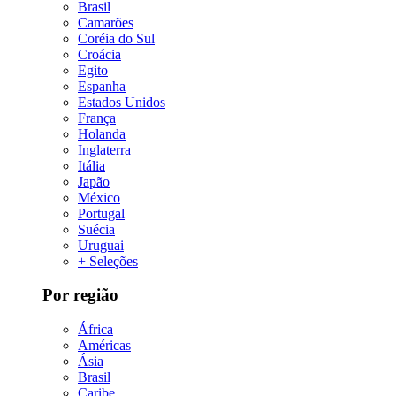
Brasil
Camarões
Coréia do Sul
Croácia
Egito
Espanha
Estados Unidos
França
Holanda
Inglaterra
Itália
Japão
México
Portugal
Suécia
Uruguai
+ Seleções
Por região
África
Américas
Ásia
Brasil
Caribe