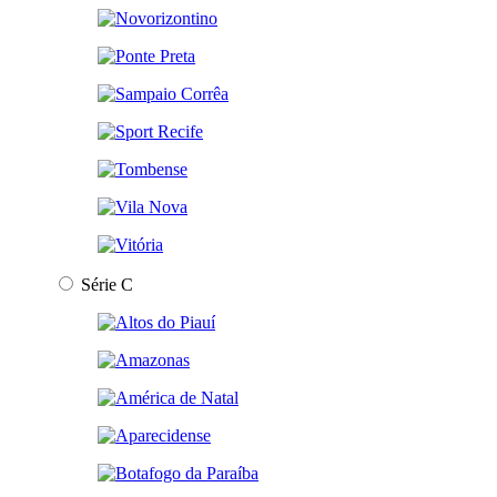
Série C