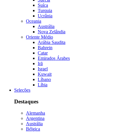
Suíça
Turquia
Ucrânia
Oceania
Austrália
Nova Zelândia
Oriente Médio
Arábia Saudita
Bahrein
Catar
Emirados Árabes
Irã
Israel
Kuwait
Líbano
Líbia
Seleções
Destaques
Alemanha
Argentina
Austrália
Bélgica