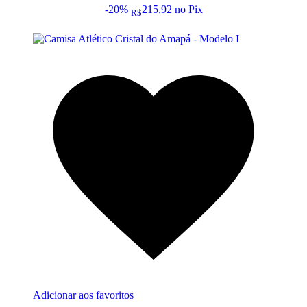
-20%
215,92
no Pix
R$
Adicionar aos favoritos