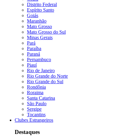
Distrito Federal
Espírito Santo
Goiás
Maranhão
Mato Grosso
Mato Grosso do Sul
Minas Gerais
Pará
Paraíba
Paraná
Pernambuco
Piauí
Rio de Janeiro
Rio Grande do Norte
Rio Grande do Sul
Rondônia
Roraima
Santa Catarina
São Paulo
Sergipe
Tocantins
Clubes Estrangeiros
Destaques