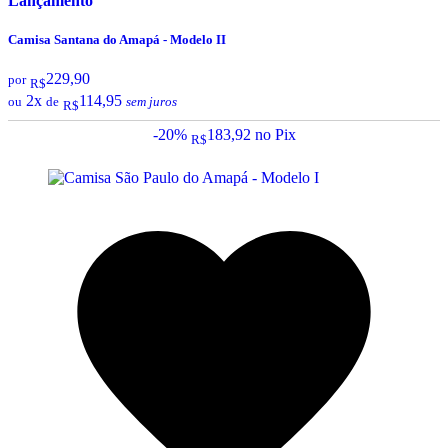
Lançamento
Camisa Santana do Amapá - Modelo II
229,90
por
R$
2x
114,95
ou
de
sem juros
R$
-20%
183,92
no Pix
R$