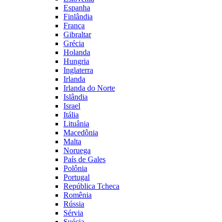
Espanha
Finlândia
França
Gibraltar
Grécia
Holanda
Hungria
Inglaterra
Irlanda
Irlanda do Norte
Islândia
Israel
Itália
Lituânia
Macedônia
Malta
Noruega
País de Gales
Polônia
Portugal
República Tcheca
Romênia
Rússia
Sérvia
Suécia