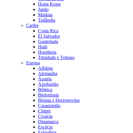
Hong Kong
Japão
Malásia
Tailândia
Caribe
Costa Rica
El Salvador
Guatemala
Haiti
Honduras
Trinidade e Tobago
Europa
Albânia
Alemanha
Áustria
Azerbaijão
Bélgica
Bielorússia
Bósnia e Herzegovina
Casaquistão
Chipre
Croácia
Dinamarca
Escócia
Eslovênia