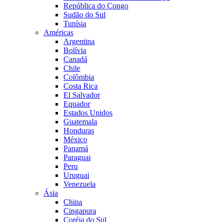
República do Congo
Sudão do Sul
Tunísia
Américas
Argentina
Bolívia
Canadá
Chile
Colômbia
Costa Rica
El Salvador
Equador
Estados Unidos
Guatemala
Honduras
México
Panamá
Paraguai
Peru
Uruguai
Venezuela
Ásia
China
Cingapura
Coréia do Sul