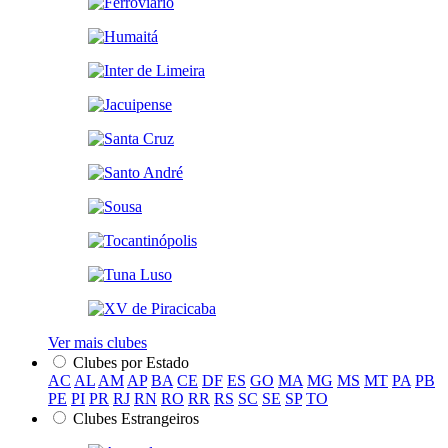
Ver mais clubes
Clubes por Estado
AC
AL
AM
AP
BA
CE
DF
ES
GO
MA
MG
MS
MT
PA
PB
PE
PI
PR
RJ
RN
RO
RR
RS
SC
SE
SP
TO
Clubes Estrangeiros