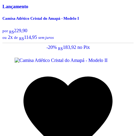
Lançamento
Camisa Atlético Cristal do Amapá - Modelo I
229,90
por
R$
2x
114,95
ou
de
sem juros
R$
-20%
183,92
no Pix
R$