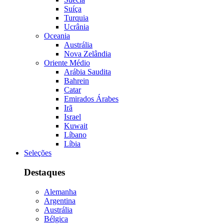
Suíça
Turquia
Ucrânia
Oceania
Austrália
Nova Zelândia
Oriente Médio
Arábia Saudita
Bahrein
Catar
Emirados Árabes
Irã
Israel
Kuwait
Líbano
Líbia
Seleções
Destaques
Alemanha
Argentina
Austrália
Bélgica