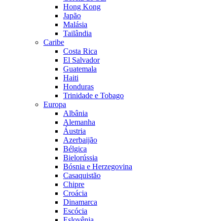
Hong Kong
Japão
Malásia
Tailândia
Caribe
Costa Rica
El Salvador
Guatemala
Haiti
Honduras
Trinidade e Tobago
Europa
Albânia
Alemanha
Áustria
Azerbaijão
Bélgica
Bielorússia
Bósnia e Herzegovina
Casaquistão
Chipre
Croácia
Dinamarca
Escócia
Eslovênia