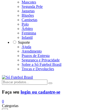
Mascotes
Segunda Pele
Jaquetas
Blusões
Camisetas
Polo
Árbitro
Feminina
Infantil
Suporte
Ajuda
Atendimento
Prazos de Entrega
Segurança e Privacidade
Sobre a Só Futebol Brasil
Trocas e Devoluções
Faça seu
login ou cadastre-se
0
Categorias