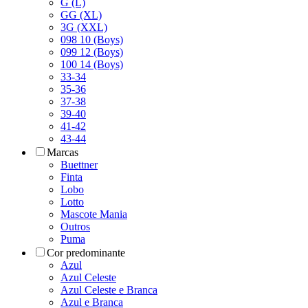
G (L)
GG (XL)
3G (XXL)
098 10 (Boys)
099 12 (Boys)
100 14 (Boys)
33-34
35-36
37-38
39-40
41-42
43-44
Marcas
Buettner
Finta
Lobo
Lotto
Mascote Mania
Outros
Puma
Cor predominante
Azul
Azul Celeste
Azul Celeste e Branca
Azul e Branca