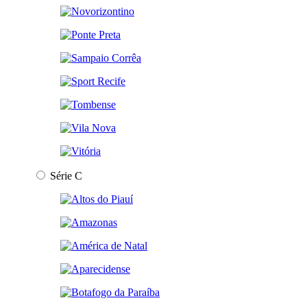
Série C