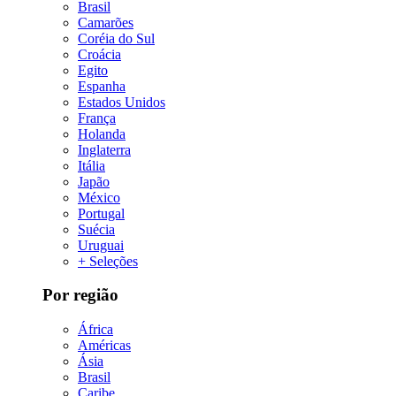
Brasil
Camarões
Coréia do Sul
Croácia
Egito
Espanha
Estados Unidos
França
Holanda
Inglaterra
Itália
Japão
México
Portugal
Suécia
Uruguai
+ Seleções
Por região
África
Américas
Ásia
Brasil
Caribe