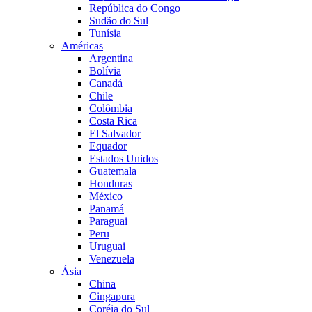
República do Congo
Sudão do Sul
Tunísia
Américas
Argentina
Bolívia
Canadá
Chile
Colômbia
Costa Rica
El Salvador
Equador
Estados Unidos
Guatemala
Honduras
México
Panamá
Paraguai
Peru
Uruguai
Venezuela
Ásia
China
Cingapura
Coréia do Sul