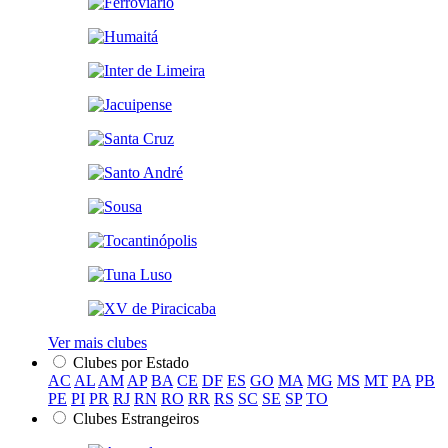
Ver mais clubes
Clubes por Estado
AC
AL
AM
AP
BA
CE
DF
ES
GO
MA
MG
MS
MT
PA
PB
PE
PI
PR
RJ
RN
RO
RR
RS
SC
SE
SP
TO
Clubes Estrangeiros