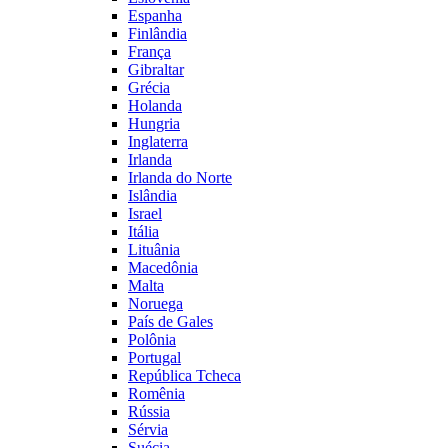
Espanha
Finlândia
França
Gibraltar
Grécia
Holanda
Hungria
Inglaterra
Irlanda
Irlanda do Norte
Islândia
Israel
Itália
Lituânia
Macedônia
Malta
Noruega
País de Gales
Polônia
Portugal
República Tcheca
Romênia
Rússia
Sérvia
Suécia