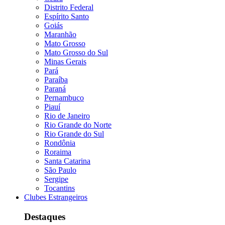
Distrito Federal
Espírito Santo
Goiás
Maranhão
Mato Grosso
Mato Grosso do Sul
Minas Gerais
Pará
Paraíba
Paraná
Pernambuco
Piauí
Rio de Janeiro
Rio Grande do Norte
Rio Grande do Sul
Rondônia
Roraima
Santa Catarina
São Paulo
Sergipe
Tocantins
Clubes Estrangeiros
Destaques