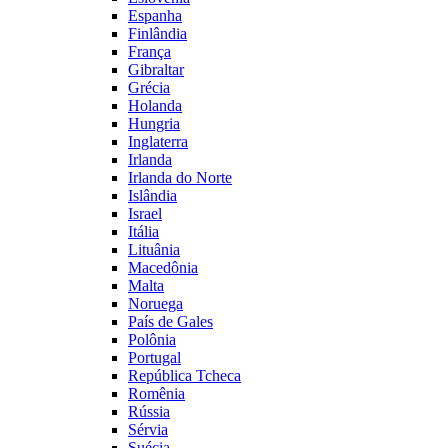
Espanha
Finlândia
França
Gibraltar
Grécia
Holanda
Hungria
Inglaterra
Irlanda
Irlanda do Norte
Islândia
Israel
Itália
Lituânia
Macedônia
Malta
Noruega
País de Gales
Polônia
Portugal
República Tcheca
Romênia
Rússia
Sérvia
Suécia