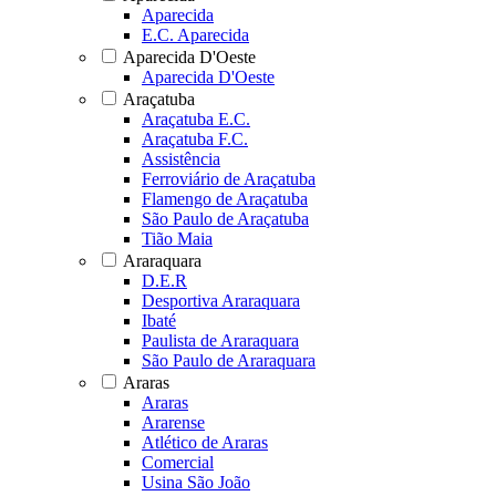
Aparecida
E.C. Aparecida
Aparecida D'Oeste
Aparecida D'Oeste
Araçatuba
Araçatuba E.C.
Araçatuba F.C.
Assistência
Ferroviário de Araçatuba
Flamengo de Araçatuba
São Paulo de Araçatuba
Tião Maia
Araraquara
D.E.R
Desportiva Araraquara
Ibaté
Paulista de Araraquara
São Paulo de Araraquara
Araras
Araras
Ararense
Atlético de Araras
Comercial
Usina São João