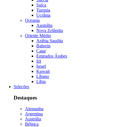
Suíça
Turquia
Ucrânia
Oceania
Austrália
Nova Zelândia
Oriente Médio
Arábia Saudita
Bahrein
Catar
Emirados Árabes
Irã
Israel
Kuwait
Líbano
Líbia
Seleções
Destaques
Alemanha
Argentina
Austrália
Bélgica