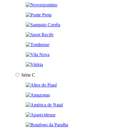
Série C