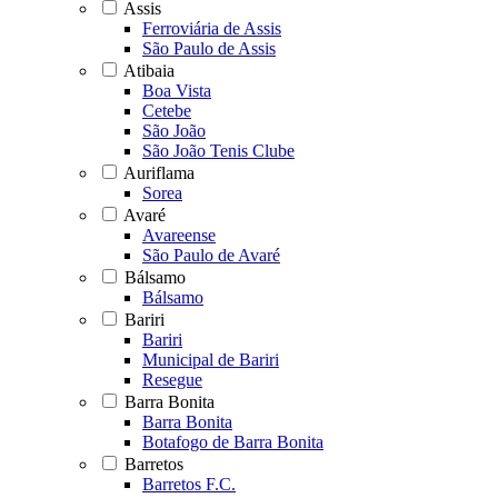
Assis
Ferroviária de Assis
São Paulo de Assis
Atibaia
Boa Vista
Cetebe
São João
São João Tenis Clube
Auriflama
Sorea
Avaré
Avareense
São Paulo de Avaré
Bálsamo
Bálsamo
Bariri
Bariri
Municipal de Bariri
Resegue
Barra Bonita
Barra Bonita
Botafogo de Barra Bonita
Barretos
Barretos F.C.