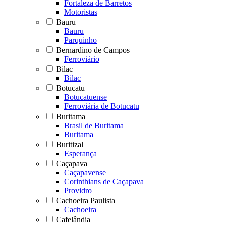
Fortaleza de Barretos
Motoristas
Bauru
Bauru
Parquinho
Bernardino de Campos
Ferroviário
Bilac
Bilac
Botucatu
Botucatuense
Ferroviária de Botucatu
Buritama
Brasil de Buritama
Buritama
Buritizal
Esperança
Caçapava
Caçapavense
Corinthians de Caçapava
Providro
Cachoeira Paulista
Cachoeira
Cafelândia