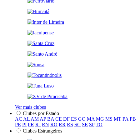
Ver mais clubes
Clubes por Estado
AC
AL
AM
AP
BA
CE
DF
ES
GO
MA
MG
MS
MT
PA
PB
PE
PI
PR
RJ
RN
RO
RR
RS
SC
SE
SP
TO
Clubes Estrangeiros