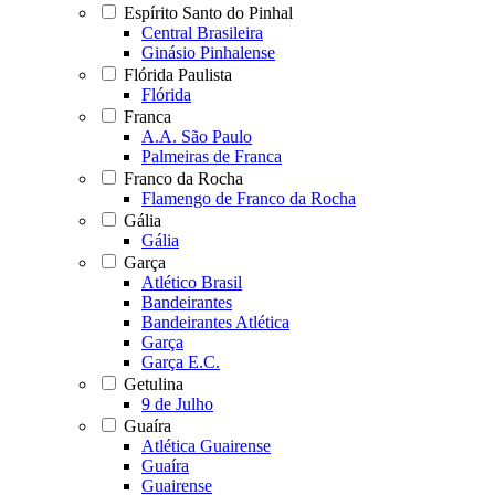
Espírito Santo do Pinhal
Central Brasileira
Ginásio Pinhalense
Flórida Paulista
Flórida
Franca
A.A. São Paulo
Palmeiras de Franca
Franco da Rocha
Flamengo de Franco da Rocha
Gália
Gália
Garça
Atlético Brasil
Bandeirantes
Bandeirantes Atlética
Garça
Garça E.C.
Getulina
9 de Julho
Guaíra
Atlética Guairense
Guaíra
Guairense