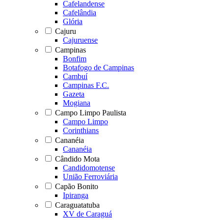
Cafelandense
Cafelândia
Glória
Cajuru
Cajuruense
Campinas
Bonfim
Botafogo de Campinas
Cambuí
Campinas F.C.
Gazeta
Mogiana
Campo Limpo Paulista
Campo Limpo
Corinthians
Cananéia
Cananéia
Cândido Mota
Candidomotense
União Ferroviária
Capão Bonito
Ipiranga
Caraguatatuba
XV de Caraguá