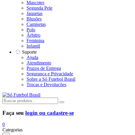
Mascotes
Segunda Pele
Jaquetas
Blusões
Camisetas
Polo
Árbitro
Feminina
Infantil
Suporte
Ajuda
Atendimento
Prazos de Entrega
Segurança e Privacidade
Sobre a Só Futebol Brasil
Trocas e Devoluções
Faça seu
login ou cadastre-se
0
Categorias