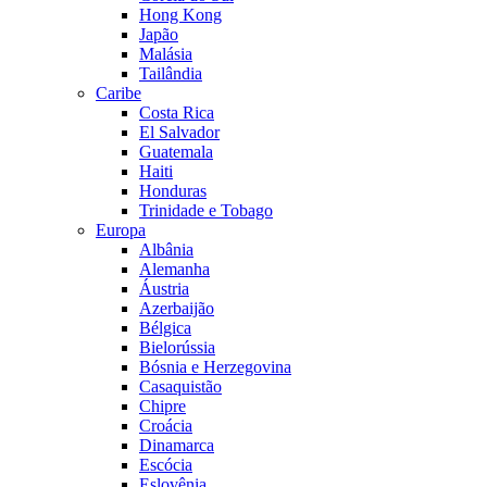
Hong Kong
Japão
Malásia
Tailândia
Caribe
Costa Rica
El Salvador
Guatemala
Haiti
Honduras
Trinidade e Tobago
Europa
Albânia
Alemanha
Áustria
Azerbaijão
Bélgica
Bielorússia
Bósnia e Herzegovina
Casaquistão
Chipre
Croácia
Dinamarca
Escócia
Eslovênia