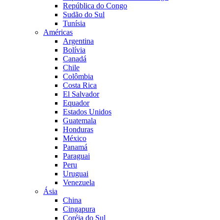
República do Congo
Sudão do Sul
Tunísia
Américas
Argentina
Bolívia
Canadá
Chile
Colômbia
Costa Rica
El Salvador
Equador
Estados Unidos
Guatemala
Honduras
México
Panamá
Paraguai
Peru
Uruguai
Venezuela
Ásia
China
Cingapura
Coréia do Sul