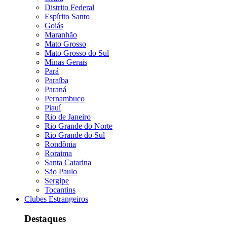
Distrito Federal
Espírito Santo
Goiás
Maranhão
Mato Grosso
Mato Grosso do Sul
Minas Gerais
Pará
Paraíba
Paraná
Pernambuco
Piauí
Rio de Janeiro
Rio Grande do Norte
Rio Grande do Sul
Rondônia
Roraima
Santa Catarina
São Paulo
Sergipe
Tocantins
Clubes Estrangeiros
Destaques