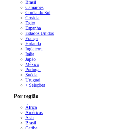
Brasil
Camarões
Coréia do Sul
Croácia
Egito
Espanha
Estados Unidos
França
Holanda
Inglaterra
Itália
Japão
México
Portugal
Suécia
Uruguai
+ Seleções
Por região
África
Américas
Ásia
Brasil
Caribe