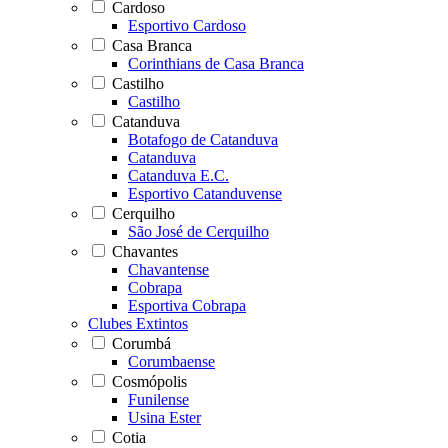
Cardoso
Esportivo Cardoso
Casa Branca
Corinthians de Casa Branca
Castilho
Castilho
Catanduva
Botafogo de Catanduva
Catanduva
Catanduva E.C.
Esportivo Catanduvense
Cerquilho
São José de Cerquilho
Chavantes
Chavantense
Cobrapa
Esportiva Cobrapa
Clubes Extintos
Corumbá
Corumbaense
Cosmópolis
Funilense
Usina Ester
Cotia