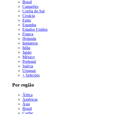
Brasil
Camarões
Coréia do Sul
Croácia
Egito
Espanha
Estados Unidos
França
Holanda
Inglaterra
Itália
Japão
México
Portugal
Suécia
Uruguai
+ Seleções
Por região
África
Américas
Ásia
Brasil
Caribe