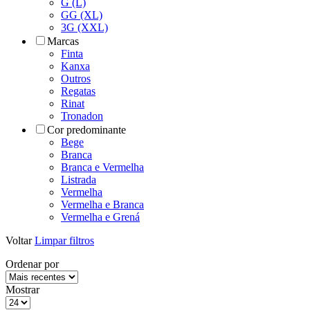
G (L)
GG (XL)
3G (XXL)
Marcas
Finta
Kanxa
Outros
Regatas
Rinat
Tronadon
Cor predominante
Bege
Branca
Branca e Vermelha
Listrada
Vermelha
Vermelha e Branca
Vermelha e Grená
Voltar
Limpar filtros
Ordenar por
Mostrar