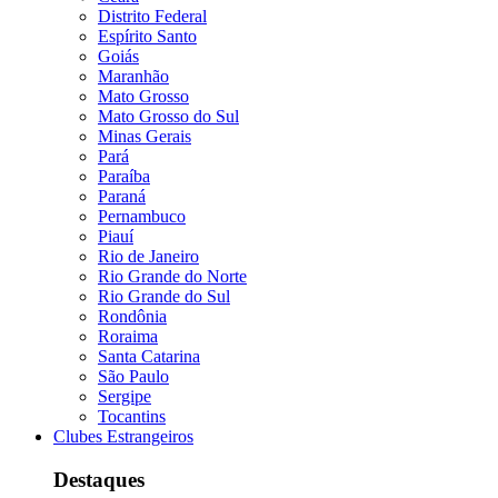
Distrito Federal
Espírito Santo
Goiás
Maranhão
Mato Grosso
Mato Grosso do Sul
Minas Gerais
Pará
Paraíba
Paraná
Pernambuco
Piauí
Rio de Janeiro
Rio Grande do Norte
Rio Grande do Sul
Rondônia
Roraima
Santa Catarina
São Paulo
Sergipe
Tocantins
Clubes Estrangeiros
Destaques