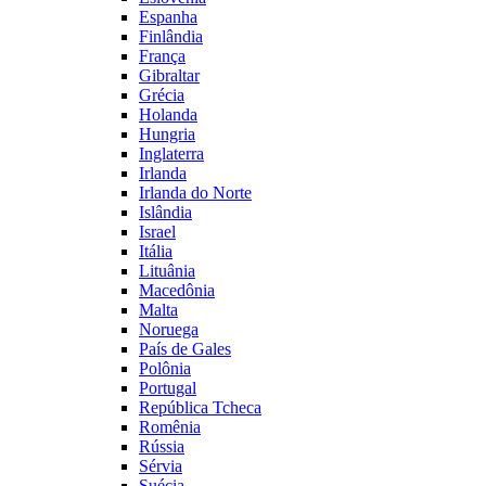
Espanha
Finlândia
França
Gibraltar
Grécia
Holanda
Hungria
Inglaterra
Irlanda
Irlanda do Norte
Islândia
Israel
Itália
Lituânia
Macedônia
Malta
Noruega
País de Gales
Polônia
Portugal
República Tcheca
Romênia
Rússia
Sérvia
Suécia