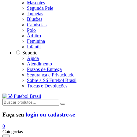
Mascotes
Segunda Pele
Jaquetas
Blusões
Camisetas
Polo
Árbitro
Feminina
Infantil
Suporte
Ajuda
Atendimento
Prazos de Entrega
Segurança e Privacidade
Sobre a Só Futebol Brasil
Trocas e Devoluções
Faça seu
login ou cadastre-se
0
Categorias