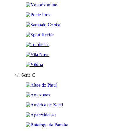
Série C