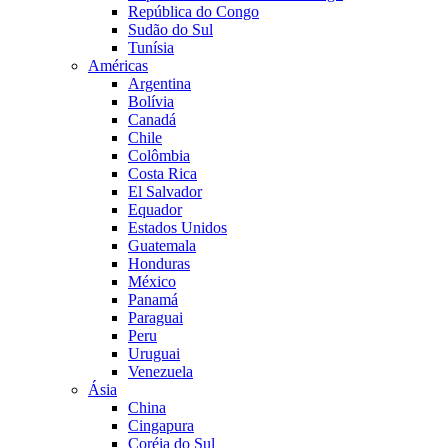
República do Congo
Sudão do Sul
Tunísia
Américas
Argentina
Bolívia
Canadá
Chile
Colômbia
Costa Rica
El Salvador
Equador
Estados Unidos
Guatemala
Honduras
México
Panamá
Paraguai
Peru
Uruguai
Venezuela
Ásia
China
Cingapura
Coréia do Sul