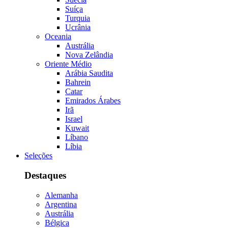
Suíça
Turquia
Ucrânia
Oceania
Austrália
Nova Zelândia
Oriente Médio
Arábia Saudita
Bahrein
Catar
Emirados Árabes
Irã
Israel
Kuwait
Líbano
Líbia
Seleções
Destaques
Alemanha
Argentina
Austrália
Bélgica