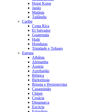
Hong Kong
Japão
Malásia
Tailândia
Caribe
Costa Rica
El Salvador
Guatemala
Haiti
Honduras
Trinidade e Tobago
Europa
Albânia
Alemanha
Áustria
Azerbaijão
Bélgica
Bielorússia
Bósnia e Herzegovina
Casaquistão
Chipre
Croácia
Dinamarca
Escócia
Eslovênia