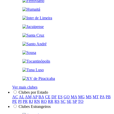
Ver mais clubes
Clubes por Estado
AC
AL
AM
AP
BA
CE
DF
ES
GO
MA
MG
MS
MT
PA
PB
PE
PI
PR
RJ
RN
RO
RR
RS
SC
SE
SP
TO
Clubes Estrangeiros