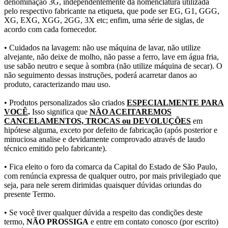
denominação 3G, independentemente da nomenclatura utilizada
pelo respectivo fabricante na etiqueta, que pode ser EG, G1, GGG,
XG, EXG, XGG, 2GG, 3X etc; enfim, uma série de siglas, de
acordo com cada fornecedor.
• Cuidados na lavagem: não use máquina de lavar, não utilize
alvejante, não deixe de molho, não passe a ferro, lave em água fria,
use sabão neutro e seque à sombra (não utilize máquina de secar). O
não seguimento dessas instruções, poderá acarretar danos ao
produto, caracterizando mau uso.
• Produtos personalizados são criados
ESPECIALMENTE PARA
VOCÊ
.
Isso significa que
NÃO ACEITAREMOS
CANCELAMENTOS, TROCAS ou DEVOLUÇÕES
em
hipótese alguma, exceto por defeito de fabricação (após posterior e
minuciosa analise e devidamente comprovado através de laudo
técnico emitido pelo fabricante).
• Fica eleito o foro da comarca da Capital do Estado de São Paulo,
com renúncia expressa de qualquer outro, por mais privilegiado que
seja, para nele serem dirimidas quaisquer dúvidas oriundas do
presente Termo.
• Se você tiver qualquer dúvida a respeito das condições deste
termo,
NÃO PROSSIGA
e entre em contato conosco (por escrito)