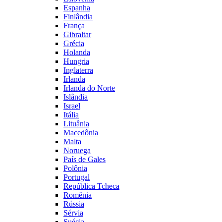
Espanha
Finlândia
França
Gibraltar
Grécia
Holanda
Hungria
Inglaterra
Irlanda
Irlanda do Norte
Islândia
Israel
Itália
Lituânia
Macedônia
Malta
Noruega
País de Gales
Polônia
Portugal
República Tcheca
Romênia
Rússia
Sérvia
Suécia