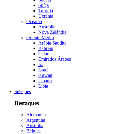
Suíça
Turquia
Ucrânia
Oceania
Austrália
Nova Zelândia
Oriente Médio
Arábia Saudita
Bahrein
Catar
Emirados Árabes
Irã
Israel
Kuwait
Líbano
Líbia
Seleções
Destaques
Alemanha
Argentina
Austrália
Bélgica