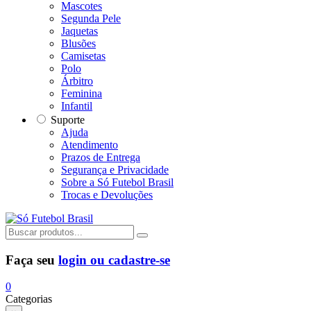
Mascotes
Segunda Pele
Jaquetas
Blusões
Camisetas
Polo
Árbitro
Feminina
Infantil
Suporte
Ajuda
Atendimento
Prazos de Entrega
Segurança e Privacidade
Sobre a Só Futebol Brasil
Trocas e Devoluções
Faça seu
login ou cadastre-se
0
Categorias