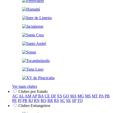
Ver mais clubes
Clubes por Estado
AC
AL
AM
AP
BA
CE
DF
ES
GO
MA
MG
MS
MT
PA
PB
PE
PI
PR
RJ
RN
RO
RR
RS
SC
SE
SP
TO
Clubes Estrangeiros