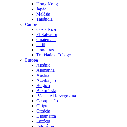
Hong Kong
Japão
Malásia
Tailândia
Caribe
Costa Rica
El Salvador
Guatemala
Haiti
Honduras
Trinidade e Tobago
Europa
Albânia
Alemanha
Áustria
Azerbaijão
Bélgica
Bielorússia
Bósnia e Herzegovina
Casaquistão
Chipre
Croácia
Dinamarca
Escócia
Eslovênia