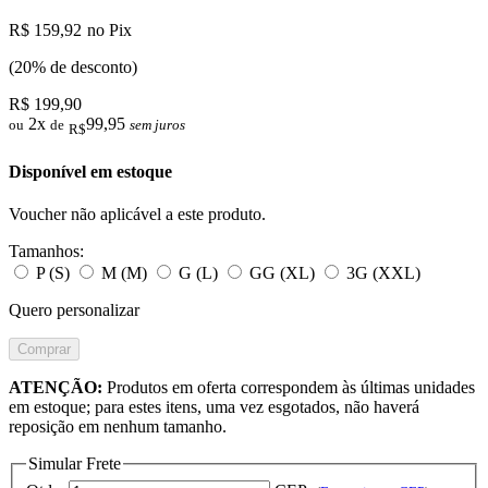
R$ 159,92
no Pix
(20% de desconto)
R$ 199,90
2x
99,95
ou
de
sem juros
R$
Disponível em estoque
Voucher não aplicável a este produto.
Tamanhos:
P (S)
M (M)
G (L)
GG (XL)
3G (XXL)
Quero personalizar
Comprar
ATENÇÃO:
Produtos em oferta correspondem às últimas unidades
em estoque; para estes itens, uma vez esgotados, não haverá
reposição em nenhum tamanho.
Simular Frete