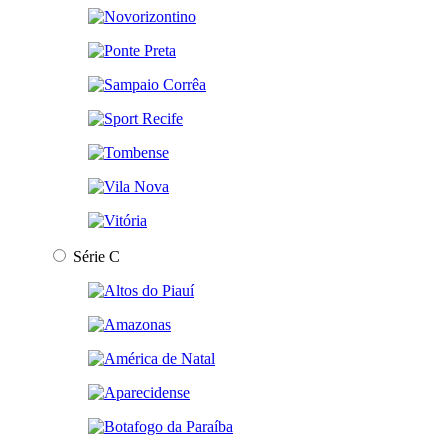
Série C