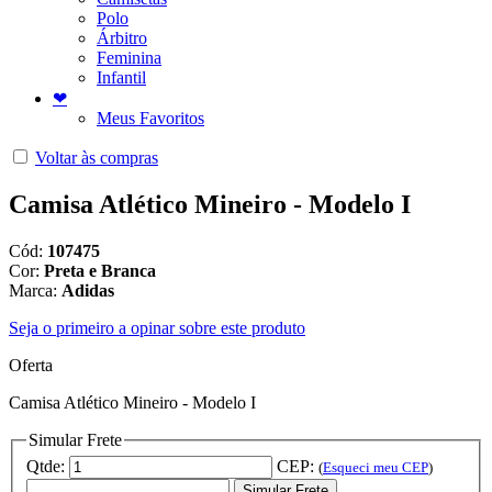
Polo
Árbitro
Feminina
Infantil
❤
Meus Favoritos
Voltar às compras
Camisa Atlético Mineiro - Modelo I
Cód:
107475
Cor:
Preta e Branca
Marca:
Adidas
Seja o primeiro a opinar sobre este produto
Oferta
Camisa Atlético Mineiro - Modelo I
Simular Frete
Qtde:
CEP:
(
Esqueci meu CEP
)
Simular Frete