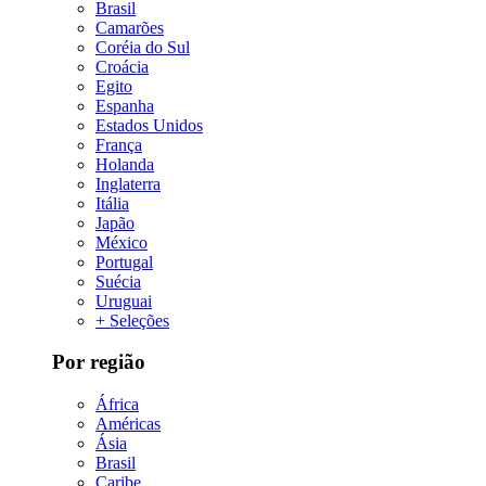
Brasil
Camarões
Coréia do Sul
Croácia
Egito
Espanha
Estados Unidos
França
Holanda
Inglaterra
Itália
Japão
México
Portugal
Suécia
Uruguai
+ Seleções
Por região
África
Américas
Ásia
Brasil
Caribe