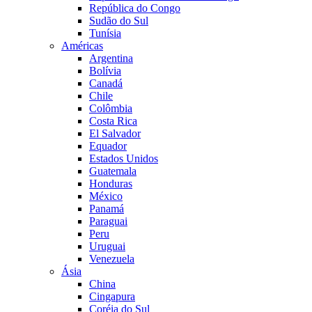
República do Congo
Sudão do Sul
Tunísia
Américas
Argentina
Bolívia
Canadá
Chile
Colômbia
Costa Rica
El Salvador
Equador
Estados Unidos
Guatemala
Honduras
México
Panamá
Paraguai
Peru
Uruguai
Venezuela
Ásia
China
Cingapura
Coréia do Sul