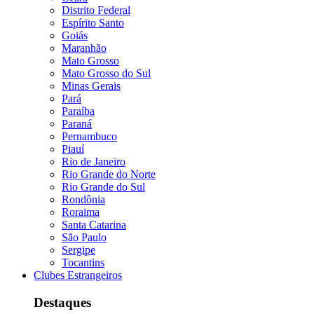
Distrito Federal
Espírito Santo
Goiás
Maranhão
Mato Grosso
Mato Grosso do Sul
Minas Gerais
Pará
Paraíba
Paraná
Pernambuco
Piauí
Rio de Janeiro
Rio Grande do Norte
Rio Grande do Sul
Rondônia
Roraima
Santa Catarina
São Paulo
Sergipe
Tocantins
Clubes Estrangeiros
Destaques