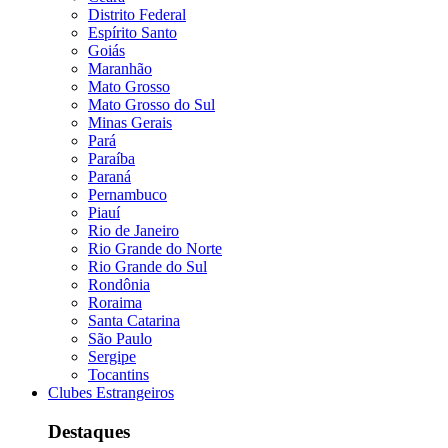
Distrito Federal
Espírito Santo
Goiás
Maranhão
Mato Grosso
Mato Grosso do Sul
Minas Gerais
Pará
Paraíba
Paraná
Pernambuco
Piauí
Rio de Janeiro
Rio Grande do Norte
Rio Grande do Sul
Rondônia
Roraima
Santa Catarina
São Paulo
Sergipe
Tocantins
Clubes Estrangeiros
Destaques