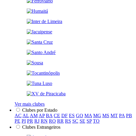
Ver mais clubes
Clubes por Estado
AC
AL
AM
AP
BA
CE
DF
ES
GO
MA
MG
MS
MT
PA
PB
PE
PI
PR
RJ
RN
RO
RR
RS
SC
SE
SP
TO
Clubes Estrangeiros