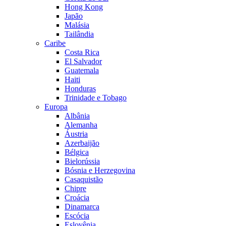
Hong Kong
Japão
Malásia
Tailândia
Caribe
Costa Rica
El Salvador
Guatemala
Haiti
Honduras
Trinidade e Tobago
Europa
Albânia
Alemanha
Áustria
Azerbaijão
Bélgica
Bielorússia
Bósnia e Herzegovina
Casaquistão
Chipre
Croácia
Dinamarca
Escócia
Eslovênia