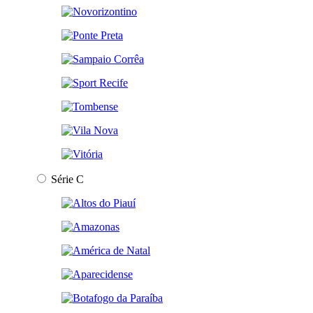
Série C