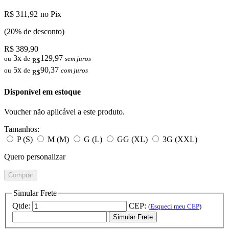
R$ 311,92
no Pix
(20% de desconto)
R$ 389,90
3x
129,97
ou
de
sem juros
R$
5x
90,37
ou
de
com juros
R$
Disponível em estoque
Voucher não aplicável a este produto.
Tamanhos:
P (S)
M (M)
G (L)
GG (XL)
3G (XXL)
Quero personalizar
Comprar
Simular Frete
Qtde:
CEP:
(
Esqueci meu CEP
)
Simular Frete