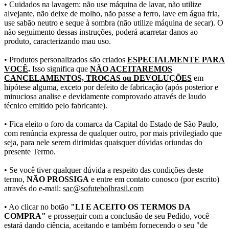
• Cuidados na lavagem: não use máquina de lavar, não utilize
alvejante, não deixe de molho, não passe a ferro, lave em água fria,
use sabão neutro e seque à sombra (não utilize máquina de secar). O
não seguimento dessas instruções, poderá acarretar danos ao
produto, caracterizando mau uso.
• Produtos personalizados são criados
ESPECIALMENTE PARA
VOCÊ
.
Isso significa que
NÃO ACEITAREMOS
CANCELAMENTOS, TROCAS ou DEVOLUÇÕES
em
hipótese alguma, exceto por defeito de fabricação (após posterior e
minuciosa analise e devidamente comprovado através de laudo
técnico emitido pelo fabricante).
• Fica eleito o foro da comarca da Capital do Estado de São Paulo,
com renúncia expressa de qualquer outro, por mais privilegiado que
seja, para nele serem dirimidas quaisquer dúvidas oriundas do
presente Termo.
• Se você tiver qualquer dúvida a respeito das condições deste
termo,
NÃO PROSSIGA
e entre em contato conosco (por escrito)
através do e-mail:
sac@sofutebolbrasil.com
• Ao clicar no botão
"LI E ACEITO OS TERMOS DA
COMPRA"
e prosseguir com a conclusão de seu Pedido, você
estará dando ciência, aceitando e também fornecendo o seu "de