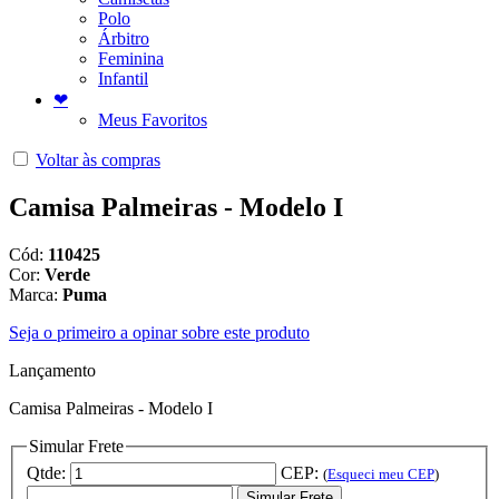
Polo
Árbitro
Feminina
Infantil
❤
Meus Favoritos
Voltar às compras
Camisa Palmeiras - Modelo I
Cód:
110425
Cor:
Verde
Marca:
Puma
Seja o primeiro a opinar sobre este produto
Lançamento
Camisa Palmeiras - Modelo I
Simular Frete
Qtde:
CEP:
(
Esqueci meu CEP
)
Simular Frete