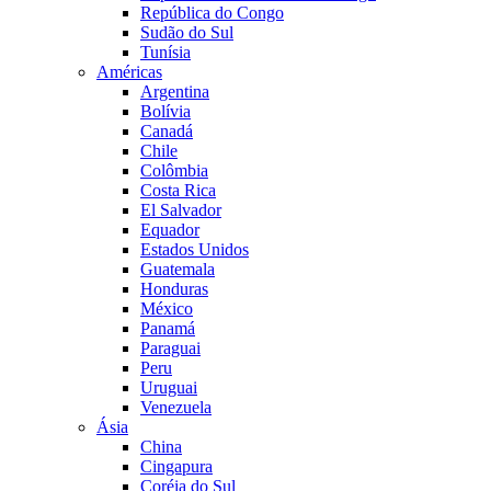
República do Congo
Sudão do Sul
Tunísia
Américas
Argentina
Bolívia
Canadá
Chile
Colômbia
Costa Rica
El Salvador
Equador
Estados Unidos
Guatemala
Honduras
México
Panamá
Paraguai
Peru
Uruguai
Venezuela
Ásia
China
Cingapura
Coréia do Sul