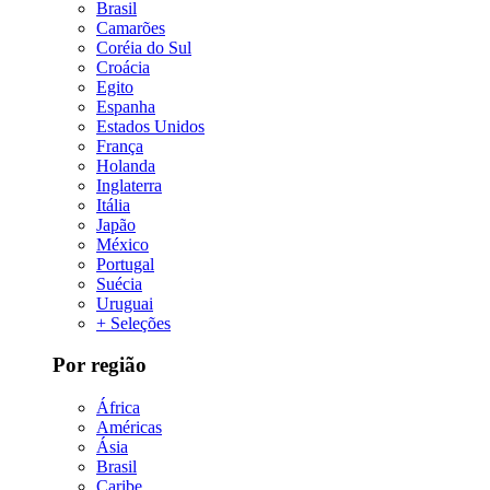
Brasil
Camarões
Coréia do Sul
Croácia
Egito
Espanha
Estados Unidos
França
Holanda
Inglaterra
Itália
Japão
México
Portugal
Suécia
Uruguai
+ Seleções
Por região
África
Américas
Ásia
Brasil
Caribe