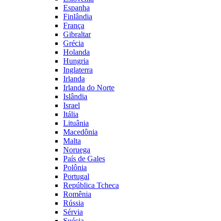
Espanha
Finlândia
França
Gibraltar
Grécia
Holanda
Hungria
Inglaterra
Irlanda
Irlanda do Norte
Islândia
Israel
Itália
Lituânia
Macedônia
Malta
Noruega
País de Gales
Polônia
Portugal
República Tcheca
Romênia
Rússia
Sérvia
Suécia