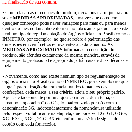
na finalização de sua compra.
• Com relação às dimensões do produto, deixamos claro que tratam-
se de
MEDIDAS APROXIMADAS
, uma vez que como em
qualquer confecção pode haver variações para mais ou para menos
dentro do mesmo tamanho e do mesmo fabricante, já que não existe
nenhum tipo de regulamentação de órgãos oficiais no Brasil (como o
INMETRO, por exemplo), no que se refere à padronização das
dimensões em centímetros equivalentes a cada tamanho. As
MEDIDAS APROXIMADAS
informadas na descrição do
produto, são aferidas exatamente da mesma maneira, através de
equipamento profissional e apropriado já há mais de duas décadas e
meia.
• Novamente, como não existe nenhum tipo de regulamentação de
órgãos oficiais no Brasil (como o INMETRO, por exemplo) no que
tange à padronização da nomenclatura dos tamanhos das
confecções, cada marca, a seu critério, adota o seu próprio padrão.
Apenas e tão somente por uma questão interna de sistema, o
tamanho "logo acima" do GG, foi padronizado por nós com a
denominação 3G, independentemente da nomenclatura utilizada
pelo respectivo fabricante na etiqueta, que pode ser EG, G1, GGG,
XG, EXG, XGG, 2GG, 3X etc; enfim, uma série de siglas, de
acordo com cada fornecedor.