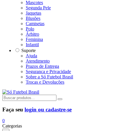
Mascotes
Segunda Pele
Jaquetas
Blusões
Camisetas
Polo
Árbitro
Feminina
Infantil
Suporte
Ajuda
Atendimento
Prazos de Entrega
Segurança e Privacidade
Sobre a Só Futebol Brasil
Trocas e Devoluções
Faça seu
login ou cadastre-se
0
Categorias