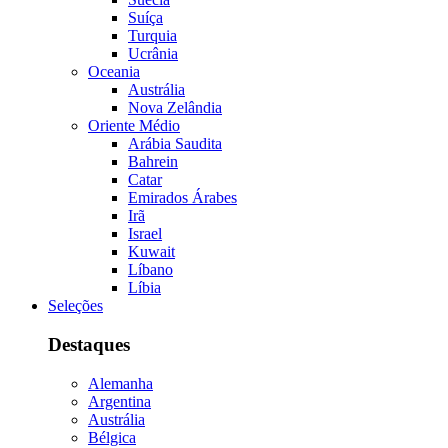
Suíça
Turquia
Ucrânia
Oceania
Austrália
Nova Zelândia
Oriente Médio
Arábia Saudita
Bahrein
Catar
Emirados Árabes
Irã
Israel
Kuwait
Líbano
Líbia
Seleções
Destaques
Alemanha
Argentina
Austrália
Bélgica