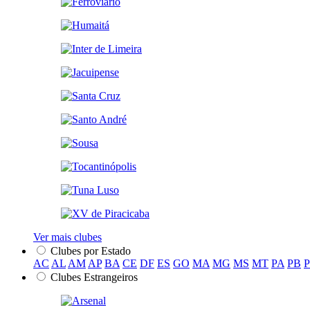
Ver mais clubes
Clubes por Estado
AC
AL
AM
AP
BA
CE
DF
ES
GO
MA
MG
MS
MT
PA
PB
Clubes Estrangeiros