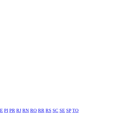
PE
PI
PR
RJ
RN
RO
RR
RS
SC
SE
SP
TO