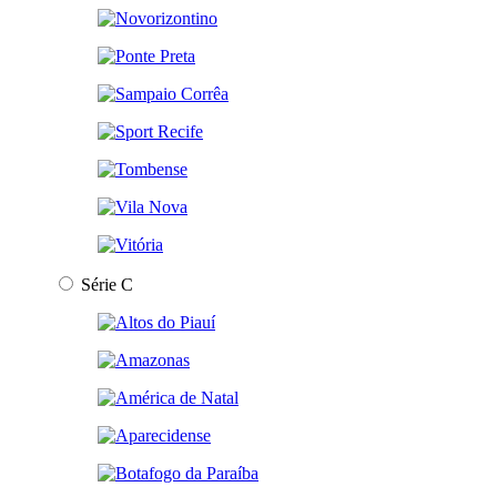
Série C