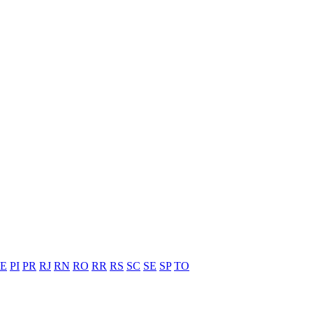
PE
PI
PR
RJ
RN
RO
RR
RS
SC
SE
SP
TO