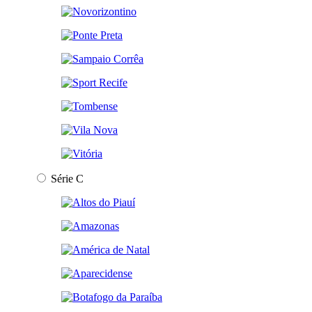
Série C