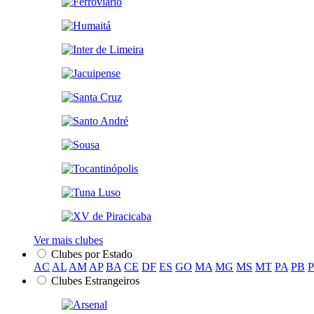
Ver mais clubes
Clubes por Estado
AC
AL
AM
AP
BA
CE
DF
ES
GO
MA
MG
MS
MT
PA
PB
Clubes Estrangeiros