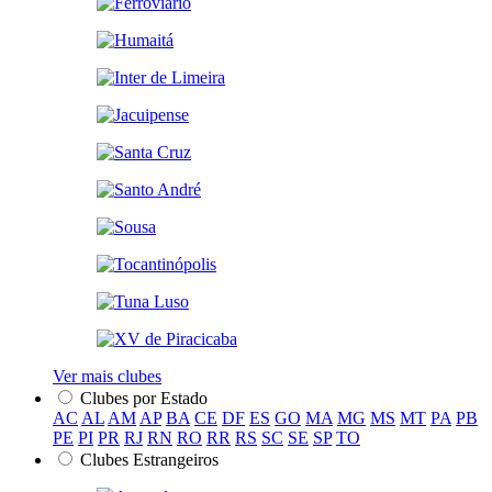
Ver mais clubes
Clubes por Estado
AC
AL
AM
AP
BA
CE
DF
ES
GO
MA
MG
MS
MT
PA
PB
PE
PI
PR
RJ
RN
RO
RR
RS
SC
SE
SP
TO
Clubes Estrangeiros