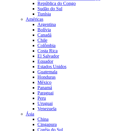
República do Congo
Sudão do Sul
Tunísia
Américas
Argentina
Bolívia
Canadá
Chile
Colômbia
Costa Rica
El Salvador
Equador
Estados Unidos
Guatemala
Honduras
México
Panamá
Paraguai
Peru
Uruguai
Venezuela
Ásia
China
Cingapura
Coréia do Sul