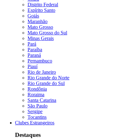
Distrito Federal
Espírito Santo
Goiás
Maranhão
Mato Grosso
Mato Grosso do Sul
Minas Gerais
Pará
Paraíba
Paraná
Pernambuco
Piauí
Rio de Janeiro
Rio Grande do Norte
Rio Grande do Sul
Rondônia
Roraima
Santa Catarina
São Paulo
Sergipe
Tocantins
Clubes Estrangeiros
Destaques