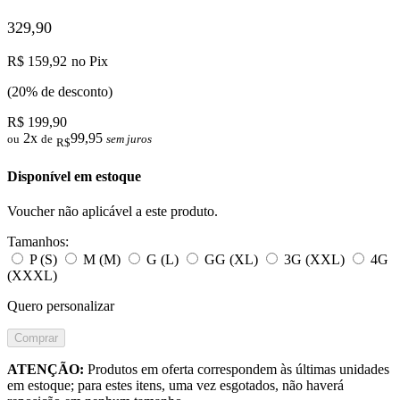
329,90
R$ 159,92
no Pix
(20% de desconto)
R$ 199,90
2x
99,95
ou
de
sem juros
R$
Disponível em estoque
Voucher não aplicável a este produto.
Tamanhos:
P (S)
M (M)
G (L)
GG (XL)
3G (XXL)
4G
(XXXL)
Quero personalizar
Comprar
ATENÇÃO:
Produtos em oferta correspondem às últimas unidades
em estoque; para estes itens, uma vez esgotados, não haverá