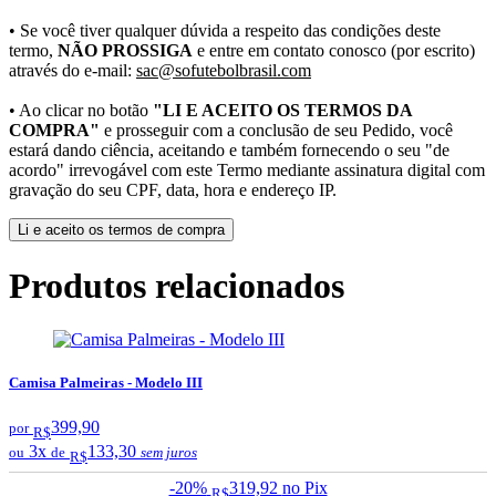
• Se você tiver qualquer dúvida a respeito das condições deste
termo,
NÃO PROSSIGA
e entre em contato conosco (por escrito)
através do e-mail:
sac@sofutebolbrasil.com
• Ao clicar no botão
"LI E ACEITO OS TERMOS DA
COMPRA"
e prosseguir com a conclusão de seu Pedido, você
estará dando ciência, aceitando e também fornecendo o seu "de
acordo" irrevogável com este Termo mediante assinatura digital com
gravação do seu CPF, data, hora e endereço IP.
Li e aceito os termos de compra
Produtos relacionados
Camisa Palmeiras - Modelo III
399,90
por
R$
3x
133,30
ou
de
sem juros
R$
-20%
319,92
no Pix
R$