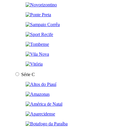
Série C