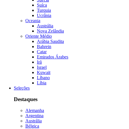
Suíça
Turquia
Ucrânia
Oceania
Austrália
Nova Zelândia
Oriente Médio
Arábia Saudita
Bahrein
Catar
Emirados Árabes
Irã
Israel
Kuwait
Líbano
Líbia
Seleções
Destaques
Alemanha
Argentina
Austrália
Bélgica