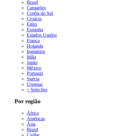
Brasil
Camarões
Coréia do Sul
Croácia
Egito
Espanha
Estados Unidos
França
Holanda
Inglaterra
Itália
Japão
México
Portugal
Suécia
Uruguai
+ Seleções
Por região
África
Américas
Ásia
Brasil
Caribe