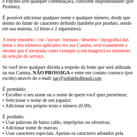
e Patches (em qualquer combinação), conforme disponibilidade (por
Produto).
É possível adicionar qualquer nome e qualquer número, desde que
dentro do limite de caracteres definido (também por produto, sendo
em sua maioria, 12 letras e 2 algarismos).
A fonte (modelo / cor / layout / formato / desenho / tipografia) das
letras e dos números aplicados em sua Camisa, será exatamente a
mesma que é mostrada como exemplo (com imagem) no momento
da seleção do serviço.
Se você tiver qualquer dúvida a respeito da fonte que será utilizada
na sua Camisa,
NÃO PROSSIGA
e entre em contato conosco (por
escrito) através do e-mail:
sac@sofutebolbrasil.com
É permitido:
• Escolher o seu nome ou o nome de quem você quer presentear;
• Selecionar o nome de um jogador;
• Adicionar seu próprio texto e número (0-99).
É proibido:
• Usar palavras de baixo calão, impróprias ou ofensivas;
• Adicionar nome de marcas;
• Usar caracteres especiais. Apenas os caracteres adotados pela