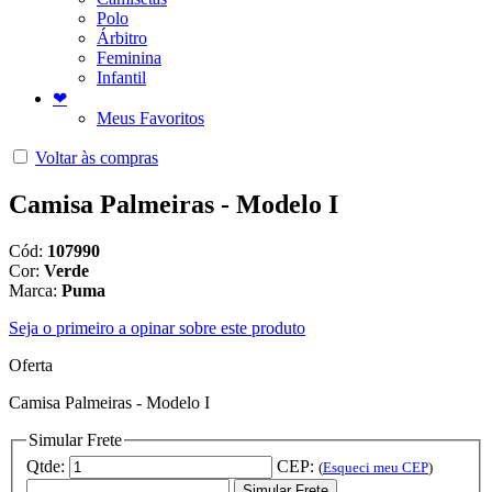
Polo
Árbitro
Feminina
Infantil
❤
Meus Favoritos
Voltar às compras
Camisa Palmeiras - Modelo I
Cód:
107990
Cor:
Verde
Marca:
Puma
Seja o primeiro a opinar sobre este produto
Oferta
Camisa Palmeiras - Modelo I
Simular Frete
Qtde:
CEP:
(
Esqueci meu CEP
)
Simular Frete