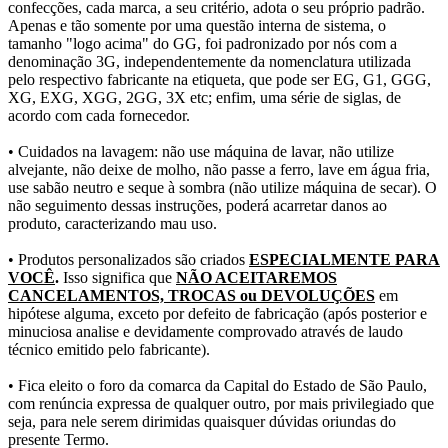
confecções, cada marca, a seu critério, adota o seu próprio padrão.
Apenas e tão somente por uma questão interna de sistema, o
tamanho "logo acima" do GG, foi padronizado por nós com a
denominação 3G, independentemente da nomenclatura utilizada
pelo respectivo fabricante na etiqueta, que pode ser EG, G1, GGG,
XG, EXG, XGG, 2GG, 3X etc; enfim, uma série de siglas, de
acordo com cada fornecedor.
• Cuidados na lavagem: não use máquina de lavar, não utilize
alvejante, não deixe de molho, não passe a ferro, lave em água fria,
use sabão neutro e seque à sombra (não utilize máquina de secar). O
não seguimento dessas instruções, poderá acarretar danos ao
produto, caracterizando mau uso.
• Produtos personalizados são criados
ESPECIALMENTE PARA
VOCÊ
.
Isso significa que
NÃO ACEITAREMOS
CANCELAMENTOS, TROCAS ou DEVOLUÇÕES
em
hipótese alguma, exceto por defeito de fabricação (após posterior e
minuciosa analise e devidamente comprovado através de laudo
técnico emitido pelo fabricante).
• Fica eleito o foro da comarca da Capital do Estado de São Paulo,
com renúncia expressa de qualquer outro, por mais privilegiado que
seja, para nele serem dirimidas quaisquer dúvidas oriundas do
presente Termo.