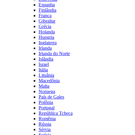
Espanha
Finlândia
França
Gibraltar
Grécia
Holanda
Hungria
Inglaterra
Irlanda
Irlanda do Norte
Islândia
Israel
Itália
Lituânia
Macedônia
Malta
Noruega
País de Gales
Polônia
Portugal
República Tcheca
Romênia
Rússia
Sérvia
Suécia