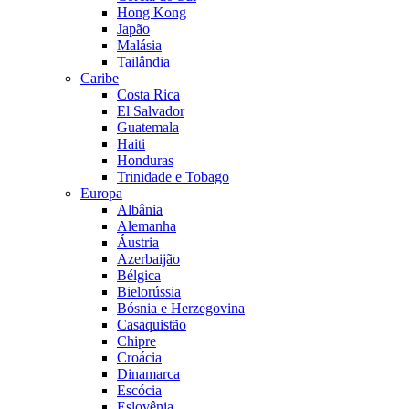
Hong Kong
Japão
Malásia
Tailândia
Caribe
Costa Rica
El Salvador
Guatemala
Haiti
Honduras
Trinidade e Tobago
Europa
Albânia
Alemanha
Áustria
Azerbaijão
Bélgica
Bielorússia
Bósnia e Herzegovina
Casaquistão
Chipre
Croácia
Dinamarca
Escócia
Eslovênia