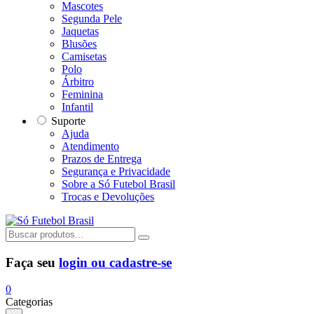
Mascotes
Segunda Pele
Jaquetas
Blusões
Camisetas
Polo
Árbitro
Feminina
Infantil
Suporte
Ajuda
Atendimento
Prazos de Entrega
Segurança e Privacidade
Sobre a Só Futebol Brasil
Trocas e Devoluções
Faça seu
login ou cadastre-se
0
Categorias