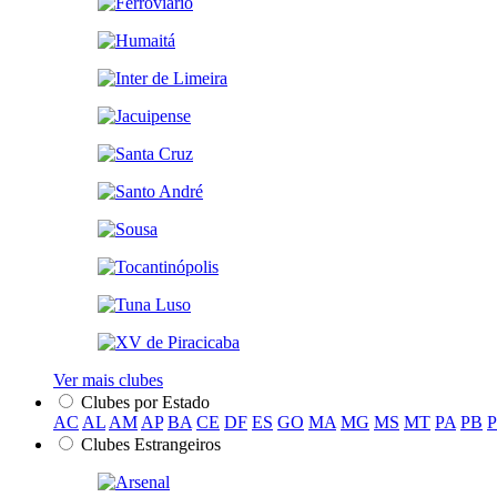
Ver mais clubes
Clubes por Estado
AC
AL
AM
AP
BA
CE
DF
ES
GO
MA
MG
MS
MT
PA
PB
Clubes Estrangeiros