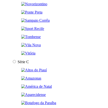
Série C