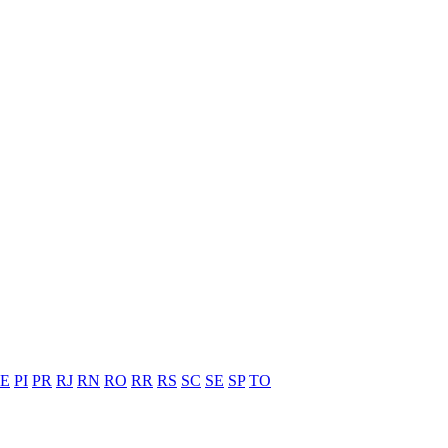
PE
PI
PR
RJ
RN
RO
RR
RS
SC
SE
SP
TO