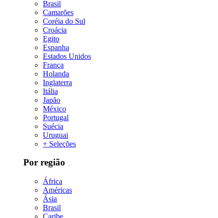
Brasil
Camarões
Coréia do Sul
Croácia
Egito
Espanha
Estados Unidos
França
Holanda
Inglaterra
Itália
Japão
México
Portugal
Suécia
Uruguai
+ Seleções
Por região
África
Américas
Ásia
Brasil
Caribe