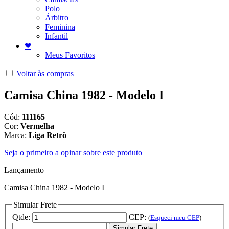
Polo
Árbitro
Feminina
Infantil
❤
Meus Favoritos
Voltar às compras
Camisa China 1982 - Modelo I
Cód:
111165
Cor:
Vermelha
Marca:
Liga Retrô
Seja o primeiro a opinar sobre este produto
Lançamento
Camisa China 1982 - Modelo I
Simular Frete
Qtde:
CEP:
(
Esqueci meu CEP
)
Simular Frete