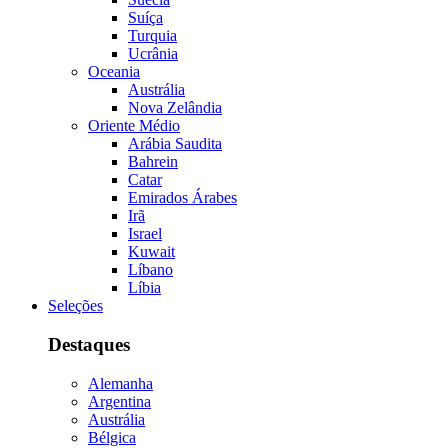
Suíça
Turquia
Ucrânia
Oceania
Austrália
Nova Zelândia
Oriente Médio
Arábia Saudita
Bahrein
Catar
Emirados Árabes
Irã
Israel
Kuwait
Líbano
Líbia
Seleções
Destaques
Alemanha
Argentina
Austrália
Bélgica