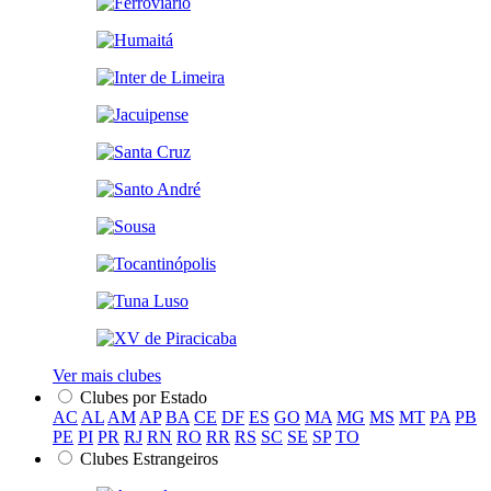
Ver mais clubes
Clubes por Estado
AC
AL
AM
AP
BA
CE
DF
ES
GO
MA
MG
MS
MT
PA
PB
PE
PI
PR
RJ
RN
RO
RR
RS
SC
SE
SP
TO
Clubes Estrangeiros