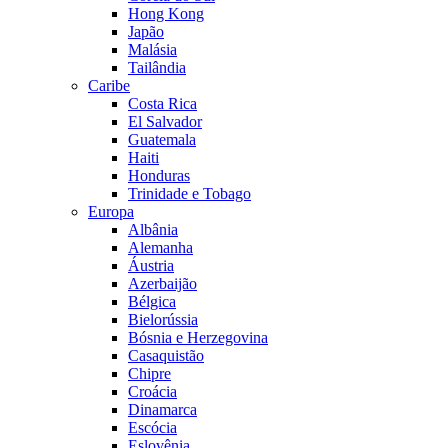
Hong Kong
Japão
Malásia
Tailândia
Caribe
Costa Rica
El Salvador
Guatemala
Haiti
Honduras
Trinidade e Tobago
Europa
Albânia
Alemanha
Áustria
Azerbaijão
Bélgica
Bielorússia
Bósnia e Herzegovina
Casaquistão
Chipre
Croácia
Dinamarca
Escócia
Eslovênia