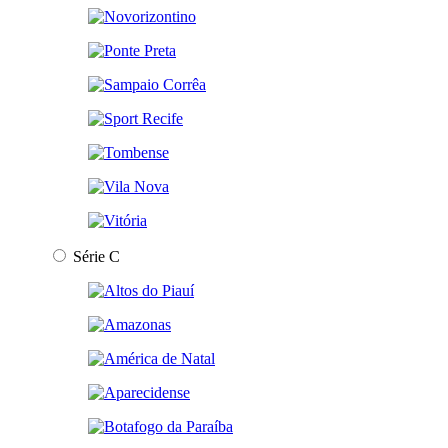
Série C