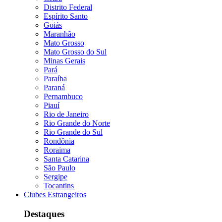
Distrito Federal
Espírito Santo
Goiás
Maranhão
Mato Grosso
Mato Grosso do Sul
Minas Gerais
Pará
Paraíba
Paraná
Pernambuco
Piauí
Rio de Janeiro
Rio Grande do Norte
Rio Grande do Sul
Rondônia
Roraima
Santa Catarina
São Paulo
Sergipe
Tocantins
Clubes Estrangeiros
Destaques