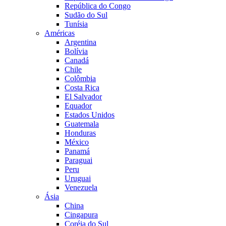
República do Congo
Sudão do Sul
Tunísia
Américas
Argentina
Bolívia
Canadá
Chile
Colômbia
Costa Rica
El Salvador
Equador
Estados Unidos
Guatemala
Honduras
México
Panamá
Paraguai
Peru
Uruguai
Venezuela
Ásia
China
Cingapura
Coréia do Sul