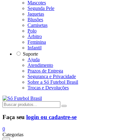
Mascotes
Segunda Pele
Jaquetas
Blusões
Camisetas
Polo
Árbitro
Feminina
Infantil
Suporte
Ajuda
Atendimento
Prazos de Entrega
Segurança e Privacidade
Sobre a Só Futebol Brasil
Trocas e Devoluções
Faça seu
login ou cadastre-se
0
Categorias