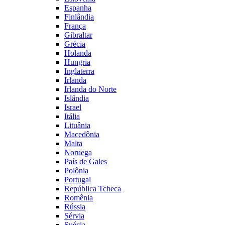
Espanha
Finlândia
França
Gibraltar
Grécia
Holanda
Hungria
Inglaterra
Irlanda
Irlanda do Norte
Islândia
Israel
Itália
Lituânia
Macedônia
Malta
Noruega
País de Gales
Polônia
Portugal
República Tcheca
Romênia
Rússia
Sérvia
Suécia