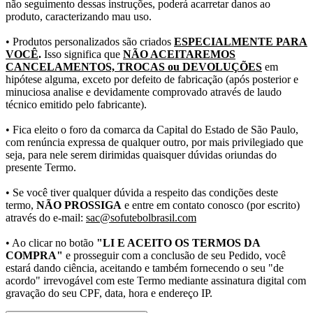
não seguimento dessas instruções, poderá acarretar danos ao
produto, caracterizando mau uso.
• Produtos personalizados são criados
ESPECIALMENTE PARA
VOCÊ
.
Isso significa que
NÃO ACEITAREMOS
CANCELAMENTOS, TROCAS ou DEVOLUÇÕES
em
hipótese alguma, exceto por defeito de fabricação (após posterior e
minuciosa analise e devidamente comprovado através de laudo
técnico emitido pelo fabricante).
• Fica eleito o foro da comarca da Capital do Estado de São Paulo,
com renúncia expressa de qualquer outro, por mais privilegiado que
seja, para nele serem dirimidas quaisquer dúvidas oriundas do
presente Termo.
• Se você tiver qualquer dúvida a respeito das condições deste
termo,
NÃO PROSSIGA
e entre em contato conosco (por escrito)
através do e-mail:
sac@sofutebolbrasil.com
• Ao clicar no botão
"LI E ACEITO OS TERMOS DA
COMPRA"
e prosseguir com a conclusão de seu Pedido, você
estará dando ciência, aceitando e também fornecendo o seu "de
acordo" irrevogável com este Termo mediante assinatura digital com
gravação do seu CPF, data, hora e endereço IP.