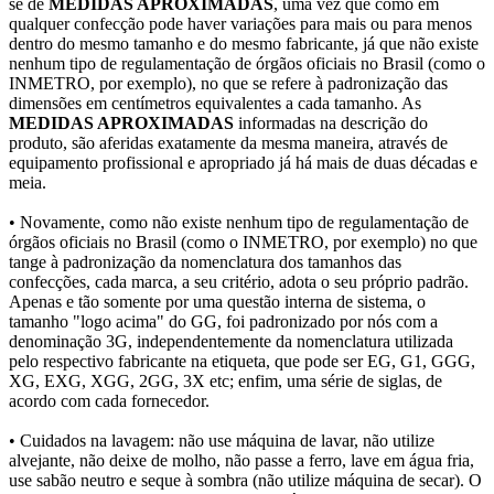
se de
MEDIDAS APROXIMADAS
, uma vez que como em
qualquer confecção pode haver variações para mais ou para menos
dentro do mesmo tamanho e do mesmo fabricante, já que não existe
nenhum tipo de regulamentação de órgãos oficiais no Brasil (como o
INMETRO, por exemplo), no que se refere à padronização das
dimensões em centímetros equivalentes a cada tamanho. As
MEDIDAS APROXIMADAS
informadas na descrição do
produto, são aferidas exatamente da mesma maneira, através de
equipamento profissional e apropriado já há mais de duas décadas e
meia.
• Novamente, como não existe nenhum tipo de regulamentação de
órgãos oficiais no Brasil (como o INMETRO, por exemplo) no que
tange à padronização da nomenclatura dos tamanhos das
confecções, cada marca, a seu critério, adota o seu próprio padrão.
Apenas e tão somente por uma questão interna de sistema, o
tamanho "logo acima" do GG, foi padronizado por nós com a
denominação 3G, independentemente da nomenclatura utilizada
pelo respectivo fabricante na etiqueta, que pode ser EG, G1, GGG,
XG, EXG, XGG, 2GG, 3X etc; enfim, uma série de siglas, de
acordo com cada fornecedor.
• Cuidados na lavagem: não use máquina de lavar, não utilize
alvejante, não deixe de molho, não passe a ferro, lave em água fria,
use sabão neutro e seque à sombra (não utilize máquina de secar). O