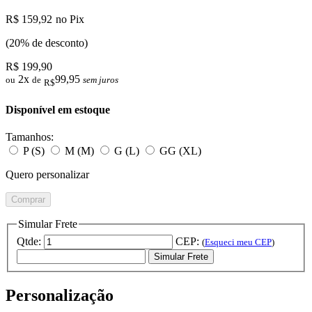
R$ 159,92
no Pix
(20% de desconto)
R$ 199,90
2x
99,95
ou
de
sem juros
R$
Disponível em estoque
Tamanhos:
P (S)
M (M)
G (L)
GG (XL)
Quero personalizar
Comprar
Simular Frete
Qtde:
CEP:
(
Esqueci meu CEP
)
Simular Frete
Personalização