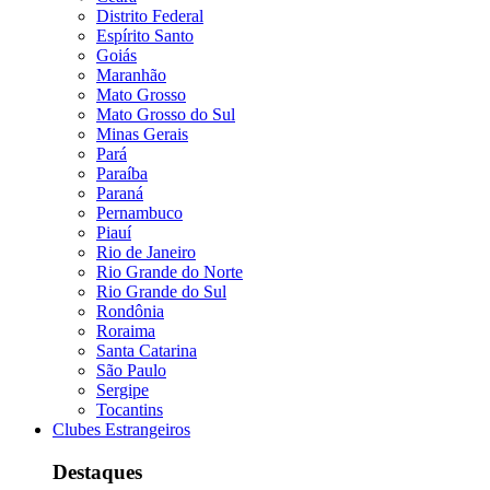
Distrito Federal
Espírito Santo
Goiás
Maranhão
Mato Grosso
Mato Grosso do Sul
Minas Gerais
Pará
Paraíba
Paraná
Pernambuco
Piauí
Rio de Janeiro
Rio Grande do Norte
Rio Grande do Sul
Rondônia
Roraima
Santa Catarina
São Paulo
Sergipe
Tocantins
Clubes Estrangeiros
Destaques