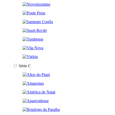
Série C