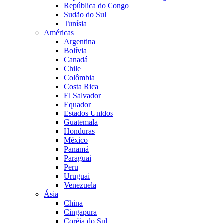
República do Congo
Sudão do Sul
Tunísia
Américas
Argentina
Bolívia
Canadá
Chile
Colômbia
Costa Rica
El Salvador
Equador
Estados Unidos
Guatemala
Honduras
México
Panamá
Paraguai
Peru
Uruguai
Venezuela
Ásia
China
Cingapura
Coréia do Sul