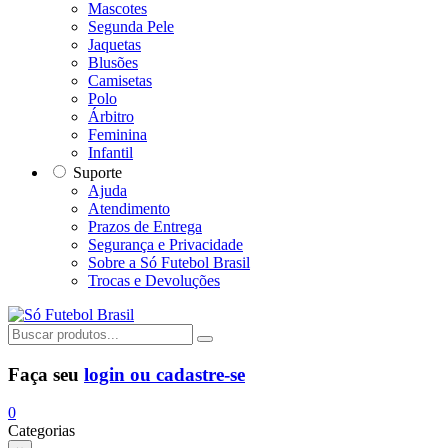
Mascotes
Segunda Pele
Jaquetas
Blusões
Camisetas
Polo
Árbitro
Feminina
Infantil
Suporte
Ajuda
Atendimento
Prazos de Entrega
Segurança e Privacidade
Sobre a Só Futebol Brasil
Trocas e Devoluções
Faça seu
login ou cadastre-se
0
Categorias