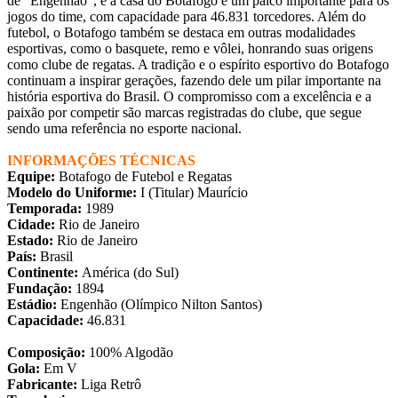
de "Engenhão", é a casa do Botafogo e um palco importante para os
jogos do time, com capacidade para 46.831 torcedores. Além do
futebol, o Botafogo também se destaca em outras modalidades
esportivas, como o basquete, remo e vôlei, honrando suas origens
como clube de regatas. A tradição e o espírito esportivo do Botafogo
continuam a inspirar gerações, fazendo dele um pilar importante na
história esportiva do Brasil. O compromisso com a excelência e a
paixão por competir são marcas registradas do clube, que segue
sendo uma referência no esporte nacional.
INFORMAÇÕES TÉCNICAS
Equipe:
Botafogo de Futebol e Regatas
Modelo do Uniforme:
I (Titular) Maurício
Temporada:
1989
Cidade:
Rio de Janeiro
Estado:
Rio de Janeiro
País:
Brasil
Continente:
América (do Sul)
Fundação:
1894
Estádio:
Engenhão (Olímpico Nilton Santos)
Capacidade:
46.831
Composição:
100% Algodão
Gola:
Em V
Fabricante:
Liga Retrô