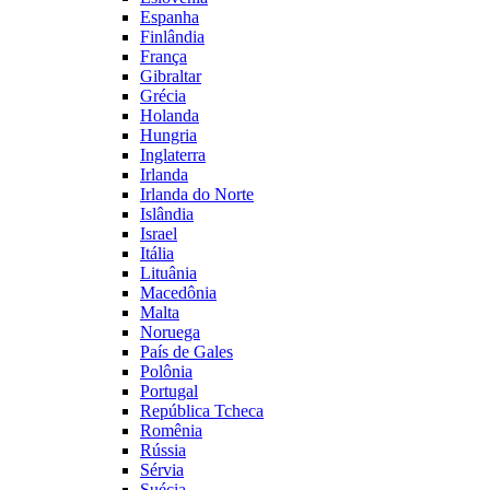
Espanha
Finlândia
França
Gibraltar
Grécia
Holanda
Hungria
Inglaterra
Irlanda
Irlanda do Norte
Islândia
Israel
Itália
Lituânia
Macedônia
Malta
Noruega
País de Gales
Polônia
Portugal
República Tcheca
Romênia
Rússia
Sérvia
Suécia