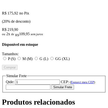
R$ 175,92
no Pix
(20% de desconto)
R$ 219,90
2x
109,95
ou
de
sem juros
R$
Disponível em estoque
Tamanhos:
P (S)
M (M)
G (L)
GG (XL)
Comprar
Simular Frete
Qtde:
CEP:
(
Esqueci meu CEP
)
Simular Frete
Produtos relacionados