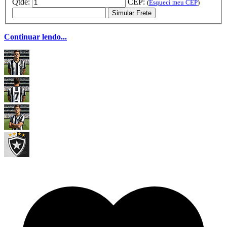
Qtde:
CEP:
(
Esqueci meu CEP
)
Simular Frete
Continuar lendo...