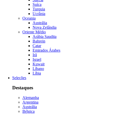
Suíça
Turquia
Ucrânia
Oceania
Austrália
Nova Zelândia
Oriente Médio
Arábia Saudita
Bahrein
Catar
Emirados Árabes
Irã
Israel
Kuwait
Líbano
Líbia
Seleções
Destaques
Alemanha
Argentina
Austrália
Bélgica