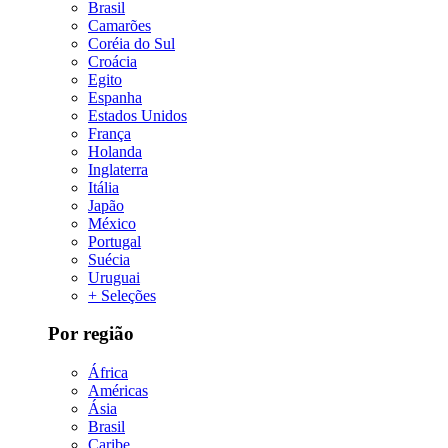
Brasil
Camarões
Coréia do Sul
Croácia
Egito
Espanha
Estados Unidos
França
Holanda
Inglaterra
Itália
Japão
México
Portugal
Suécia
Uruguai
+ Seleções
Por região
África
Américas
Ásia
Brasil
Caribe