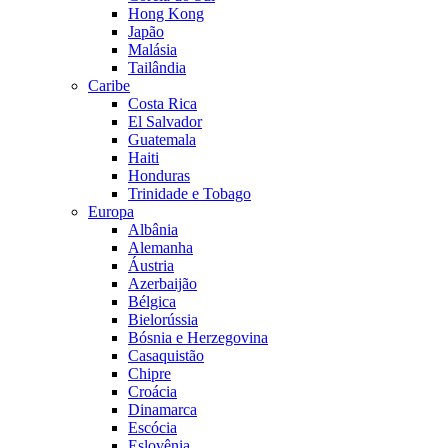
Hong Kong
Japão
Malásia
Tailândia
Caribe
Costa Rica
El Salvador
Guatemala
Haiti
Honduras
Trinidade e Tobago
Europa
Albânia
Alemanha
Áustria
Azerbaijão
Bélgica
Bielorússia
Bósnia e Herzegovina
Casaquistão
Chipre
Croácia
Dinamarca
Escócia
Eslovênia