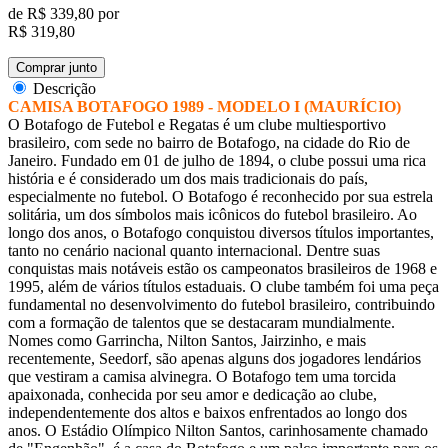
de
R$ 339,80
por
R$ 319,80
Comprar junto
Descrição
CAMISA BOTAFOGO 1989 - MODELO I (MAURÍCIO)
O Botafogo de Futebol e Regatas é um clube multiesportivo
brasileiro, com sede no bairro de Botafogo, na cidade do Rio de
Janeiro. Fundado em 01 de julho de 1894, o clube possui uma rica
história e é considerado um dos mais tradicionais do país,
especialmente no futebol. O Botafogo é reconhecido por sua estrela
solitária, um dos símbolos mais icônicos do futebol brasileiro. Ao
longo dos anos, o Botafogo conquistou diversos títulos importantes,
tanto no cenário nacional quanto internacional. Dentre suas
conquistas mais notáveis estão os campeonatos brasileiros de 1968 e
1995, além de vários títulos estaduais. O clube também foi uma peça
fundamental no desenvolvimento do futebol brasileiro, contribuindo
com a formação de talentos que se destacaram mundialmente.
Nomes como Garrincha, Nilton Santos, Jairzinho, e mais
recentemente, Seedorf, são apenas alguns dos jogadores lendários
que vestiram a camisa alvinegra. O Botafogo tem uma torcida
apaixonada, conhecida por seu amor e dedicação ao clube,
independentemente dos altos e baixos enfrentados ao longo dos
anos. O Estádio Olímpico Nilton Santos, carinhosamente chamado