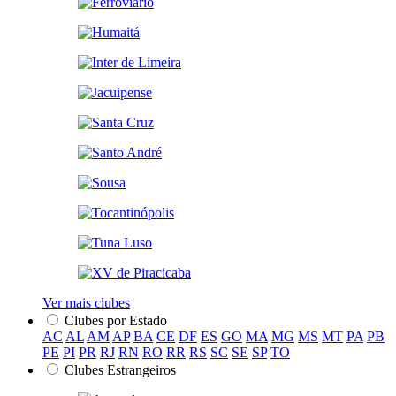
Ver mais clubes
Clubes por Estado
AC
AL
AM
AP
BA
CE
DF
ES
GO
MA
MG
MS
MT
PA
PB
PE
PI
PR
RJ
RN
RO
RR
RS
SC
SE
SP
TO
Clubes Estrangeiros