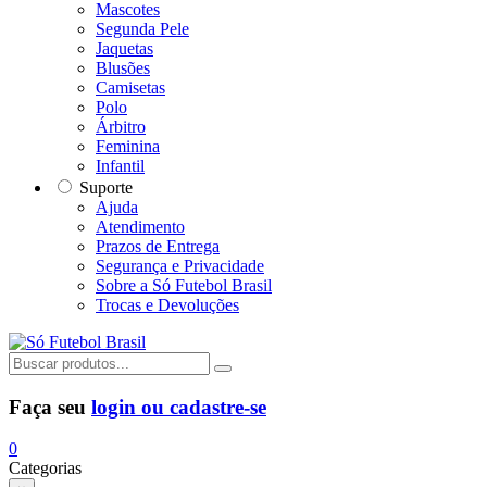
Mascotes
Segunda Pele
Jaquetas
Blusões
Camisetas
Polo
Árbitro
Feminina
Infantil
Suporte
Ajuda
Atendimento
Prazos de Entrega
Segurança e Privacidade
Sobre a Só Futebol Brasil
Trocas e Devoluções
Faça seu
login ou cadastre-se
0
Categorias