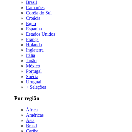
Brasil
Camarões
Coréia do Sul
Croácia
Egito
Espanha
Estados Unidos
França
Holanda
Inglaterra
Itália
Japão
México
Portugal
Suécia
Uruguai
+ Seleções
Por região
África
Américas
Ásia
Brasil
Caribe