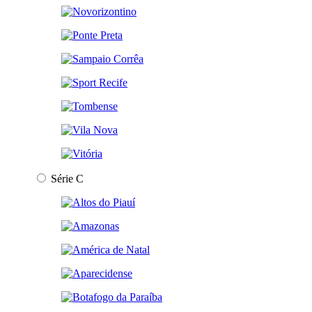
Série C