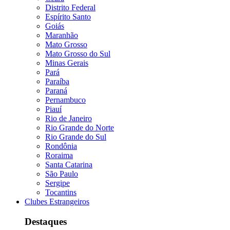
Distrito Federal
Espírito Santo
Goiás
Maranhão
Mato Grosso
Mato Grosso do Sul
Minas Gerais
Pará
Paraíba
Paraná
Pernambuco
Piauí
Rio de Janeiro
Rio Grande do Norte
Rio Grande do Sul
Rondônia
Roraima
Santa Catarina
São Paulo
Sergipe
Tocantins
Clubes Estrangeiros
Destaques