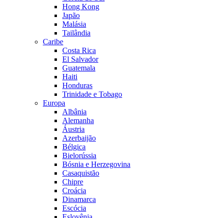
Hong Kong
Japão
Malásia
Tailândia
Caribe
Costa Rica
El Salvador
Guatemala
Haiti
Honduras
Trinidade e Tobago
Europa
Albânia
Alemanha
Áustria
Azerbaijão
Bélgica
Bielorússia
Bósnia e Herzegovina
Casaquistão
Chipre
Croácia
Dinamarca
Escócia
Eslovênia