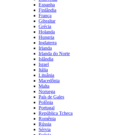
Espanha
Finlândia
França
Gibraltar
Grécia
Holanda
Hungria
Inglaterra
Irlanda
Irlanda do Norte
Islândia
Israel
Itália
Lituânia
Macedônia
Malta
Noruega
País de Gales
Polônia
Portugal
República Tcheca
Romênia
Rússia
Sérvia
Suécia