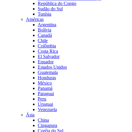
República do Congo
Sudão do Sul
Tunísia
Américas
Argentina
Bolívia
Canadá
Chile
Colômbia
Costa Rica
El Salvador
Equador
Estados Unidos
Guatemala
Honduras
México
Panamá
Paraguai
Peru
Uruguai
Venezuela
Ásia
China
Cingapura
Coréia do Sul