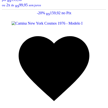
R$
2x
99,95
ou
de
sem juros
R$
-20%
159,92
no Pix
R$