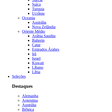
Suíça
Turquia
Ucrânia
Oceania
Austrália
Nova Zelândia
Oriente Médio
Arábia Saudita
Bahrein
Catar
Emirados Árabes
Irã
Israel
Kuwait
Líbano
Líbia
Seleções
Destaques
Alemanha
Argentina
Austrália
Bélgica