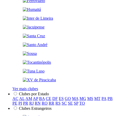
Ver mais clubes
Clubes por Estado
AC
AL
AM
AP
BA
CE
DF
ES
GO
MA
MG
MS
MT
PA
PB
PE
PI
PR
RJ
RN
RO
RR
RS
SC
SE
SP
TO
Clubes Estrangeiros