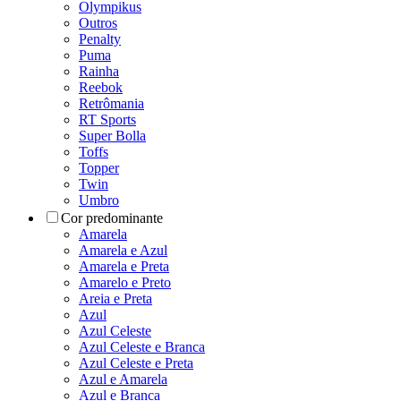
Olympikus
Outros
Penalty
Puma
Rainha
Reebok
Retrômania
RT Sports
Super Bolla
Toffs
Topper
Twin
Umbro
Cor predominante
Amarela
Amarela e Azul
Amarela e Preta
Amarelo e Preto
Areia e Preta
Azul
Azul Celeste
Azul Celeste e Branca
Azul Celeste e Preta
Azul e Amarela
Azul e Branca