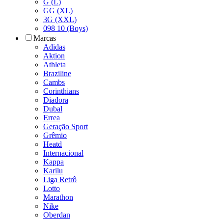
G (L)
GG (XL)
3G (XXL)
098 10 (Boys)
Marcas
Adidas
Aktion
Athleta
Braziline
Cambs
Corinthians
Diadora
Dubal
Errea
Geração Sport
Grêmio
Heatd
Internacional
Kappa
Karilu
Liga Retrô
Lotto
Marathon
Nike
Oberdan