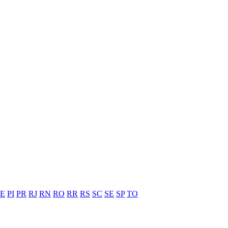
PE
PI
PR
RJ
RN
RO
RR
RS
SC
SE
SP
TO