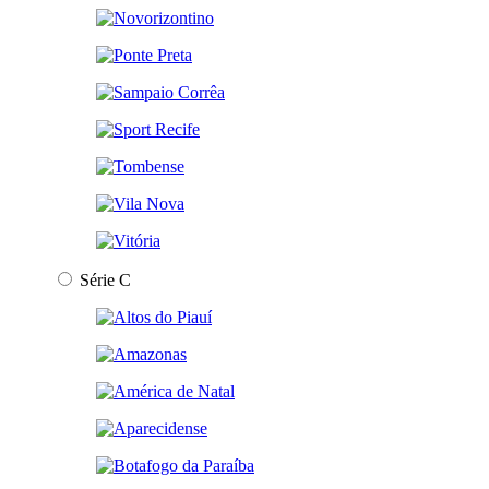
Série C