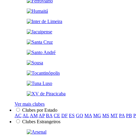
Ver mais clubes
Clubes por Estado
AC
AL
AM
AP
BA
CE
DF
ES
GO
MA
MG
MS
MT
PA
PB
Clubes Estrangeiros