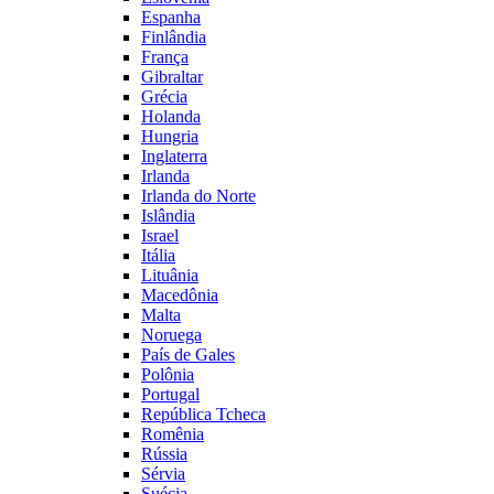
Espanha
Finlândia
França
Gibraltar
Grécia
Holanda
Hungria
Inglaterra
Irlanda
Irlanda do Norte
Islândia
Israel
Itália
Lituânia
Macedônia
Malta
Noruega
País de Gales
Polônia
Portugal
República Tcheca
Romênia
Rússia
Sérvia
Suécia