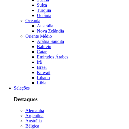
Suíça
Turquia
Ucrânia
Oceania
Austrália
Nova Zelândia
Oriente Médio
Arábia Saudita
Bahrein
Catar
Emirados Árabes
Irã
Israel
Kuwait
Líbano
Líbia
Seleções
Destaques
Alemanha
Argentina
Austrália
Bélgica