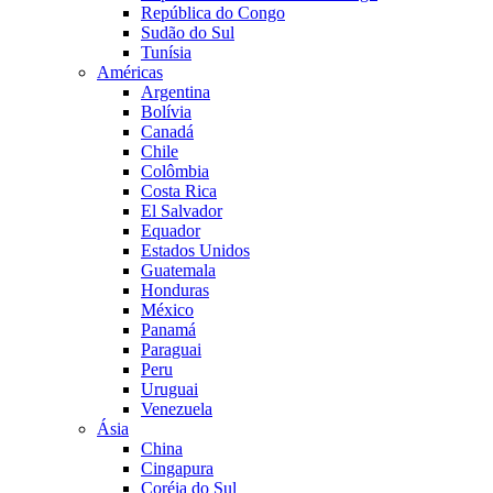
República do Congo
Sudão do Sul
Tunísia
Américas
Argentina
Bolívia
Canadá
Chile
Colômbia
Costa Rica
El Salvador
Equador
Estados Unidos
Guatemala
Honduras
México
Panamá
Paraguai
Peru
Uruguai
Venezuela
Ásia
China
Cingapura
Coréia do Sul