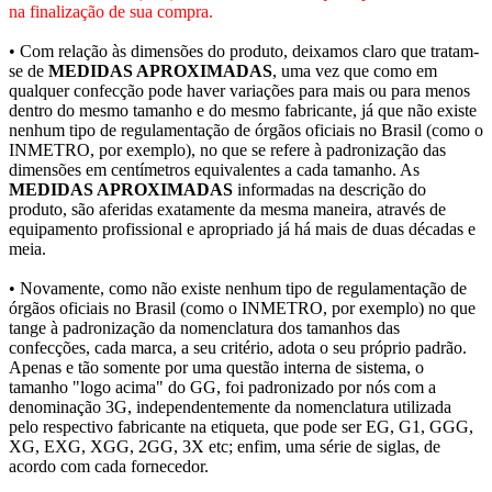
na finalização de sua compra.
• Com relação às dimensões do produto, deixamos claro que tratam-
se de
MEDIDAS APROXIMADAS
, uma vez que como em
qualquer confecção pode haver variações para mais ou para menos
dentro do mesmo tamanho e do mesmo fabricante, já que não existe
nenhum tipo de regulamentação de órgãos oficiais no Brasil (como o
INMETRO, por exemplo), no que se refere à padronização das
dimensões em centímetros equivalentes a cada tamanho. As
MEDIDAS APROXIMADAS
informadas na descrição do
produto, são aferidas exatamente da mesma maneira, através de
equipamento profissional e apropriado já há mais de duas décadas e
meia.
• Novamente, como não existe nenhum tipo de regulamentação de
órgãos oficiais no Brasil (como o INMETRO, por exemplo) no que
tange à padronização da nomenclatura dos tamanhos das
confecções, cada marca, a seu critério, adota o seu próprio padrão.
Apenas e tão somente por uma questão interna de sistema, o
tamanho "logo acima" do GG, foi padronizado por nós com a
denominação 3G, independentemente da nomenclatura utilizada
pelo respectivo fabricante na etiqueta, que pode ser EG, G1, GGG,
XG, EXG, XGG, 2GG, 3X etc; enfim, uma série de siglas, de
acordo com cada fornecedor.