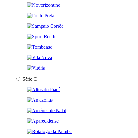
Série C