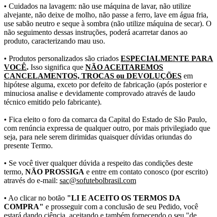
• Cuidados na lavagem: não use máquina de lavar, não utilize
alvejante, não deixe de molho, não passe a ferro, lave em água fria,
use sabão neutro e seque à sombra (não utilize máquina de secar). O
não seguimento dessas instruções, poderá acarretar danos ao
produto, caracterizando mau uso.
• Produtos personalizados são criados
ESPECIALMENTE PARA
VOCÊ
.
Isso significa que
NÃO ACEITAREMOS
CANCELAMENTOS, TROCAS ou DEVOLUÇÕES
em
hipótese alguma, exceto por defeito de fabricação (após posterior e
minuciosa analise e devidamente comprovado através de laudo
técnico emitido pelo fabricante).
• Fica eleito o foro da comarca da Capital do Estado de São Paulo,
com renúncia expressa de qualquer outro, por mais privilegiado que
seja, para nele serem dirimidas quaisquer dúvidas oriundas do
presente Termo.
• Se você tiver qualquer dúvida a respeito das condições deste
termo,
NÃO PROSSIGA
e entre em contato conosco (por escrito)
através do e-mail:
sac@sofutebolbrasil.com
• Ao clicar no botão
"LI E ACEITO OS TERMOS DA
COMPRA"
e prosseguir com a conclusão de seu Pedido, você
estará dando ciência, aceitando e também fornecendo o seu "de