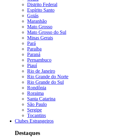
Distrito Federal
Espírito Santo
Goiás
Maranhão
Mato Grosso
Mato Grosso do Sul
Minas Gerais
Pará
Paraíba
Paraná
Pernambuco
Piauí
Rio de Janeiro
Rio Grande do Norte
Rio Grande do Sul
Rondônia
Roraima
Santa Catarina
São Paulo
Sergipe
Tocantins
Clubes Estrangeiros
Destaques