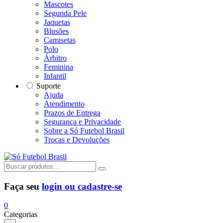
Mascotes
Segunda Pele
Jaquetas
Blusões
Camisetas
Polo
Árbitro
Feminina
Infantil
Suporte
Ajuda
Atendimento
Prazos de Entrega
Segurança e Privacidade
Sobre a Só Futebol Brasil
Trocas e Devoluções
Faça seu
login ou cadastre-se
0
Categorias