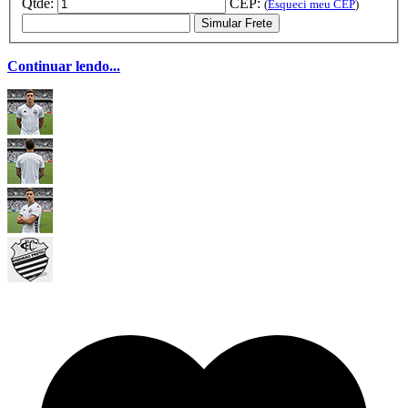
Qtde:
CEP:
(
Esqueci meu CEP
)
Simular Frete
Continuar lendo...