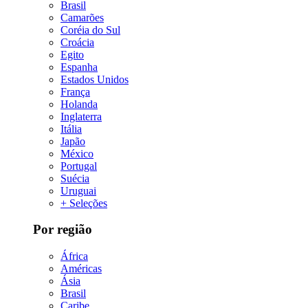
Brasil
Camarões
Coréia do Sul
Croácia
Egito
Espanha
Estados Unidos
França
Holanda
Inglaterra
Itália
Japão
México
Portugal
Suécia
Uruguai
+ Seleções
Por região
África
Américas
Ásia
Brasil
Caribe