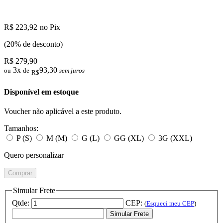
R$ 223,92
no Pix
(20% de desconto)
R$ 279,90
3x
93,30
ou
de
sem juros
R$
Disponível em estoque
Voucher não aplicável a este produto.
Tamanhos:
P (S)
M (M)
G (L)
GG (XL)
3G (XXL)
Quero personalizar
Comprar
Simular Frete
Qtde:
CEP:
(
Esqueci meu CEP
)
Simular Frete