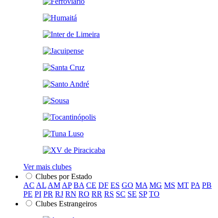
Ver mais clubes
Clubes por Estado
AC
AL
AM
AP
BA
CE
DF
ES
GO
MA
MG
MS
MT
PA
PB
PE
PI
PR
RJ
RN
RO
RR
RS
SC
SE
SP
TO
Clubes Estrangeiros