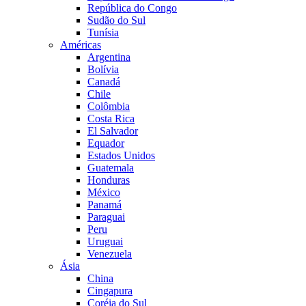
República do Congo
Sudão do Sul
Tunísia
Américas
Argentina
Bolívia
Canadá
Chile
Colômbia
Costa Rica
El Salvador
Equador
Estados Unidos
Guatemala
Honduras
México
Panamá
Paraguai
Peru
Uruguai
Venezuela
Ásia
China
Cingapura
Coréia do Sul