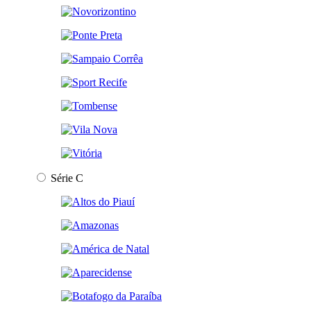
Série C