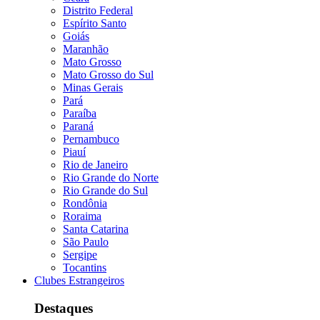
Distrito Federal
Espírito Santo
Goiás
Maranhão
Mato Grosso
Mato Grosso do Sul
Minas Gerais
Pará
Paraíba
Paraná
Pernambuco
Piauí
Rio de Janeiro
Rio Grande do Norte
Rio Grande do Sul
Rondônia
Roraima
Santa Catarina
São Paulo
Sergipe
Tocantins
Clubes Estrangeiros
Destaques