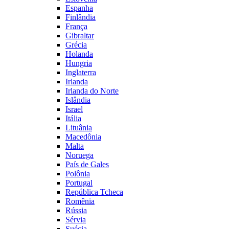
Espanha
Finlândia
França
Gibraltar
Grécia
Holanda
Hungria
Inglaterra
Irlanda
Irlanda do Norte
Islândia
Israel
Itália
Lituânia
Macedônia
Malta
Noruega
País de Gales
Polônia
Portugal
República Tcheca
Romênia
Rússia
Sérvia
Suécia