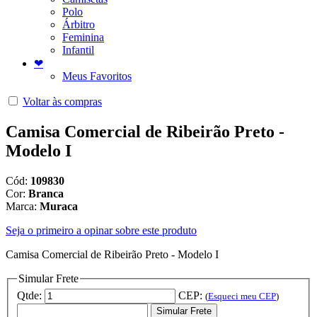
Polo
Árbitro
Feminina
Infantil
❤
Meus Favoritos
Voltar às compras
Camisa Comercial de Ribeirão Preto -
Modelo I
Cód:
109830
Cor:
Branca
Marca:
Muraca
Seja o primeiro a opinar sobre este produto
Camisa Comercial de Ribeirão Preto - Modelo I
Simular Frete
Qtde:
CEP:
(
Esqueci meu CEP
)
Simular Frete