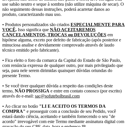
use sabão neutro e seque à sombra (não utilize máquina de secar). O
não seguimento dessas instruções, poderá acarretar danos ao
produto, caracterizando mau uso.
• Produtos personalizados são criados
ESPECIALMENTE PARA
VOCÊ
.
Isso significa que
NÃO ACEITAREMOS
CANCELAMENTOS, TROCAS ou DEVOLUÇÕES
em
hipótese alguma, exceto por defeito de fabricação (após posterior e
minuciosa analise e devidamente comprovado através de laudo
técnico emitido pelo fabricante).
• Fica eleito o foro da comarca da Capital do Estado de São Paulo,
com renúncia expressa de qualquer outro, por mais privilegiado que
seja, para nele serem dirimidas quaisquer dúvidas oriundas do
presente Termo.
• Se você tiver qualquer dúvida a respeito das condições deste
termo,
NÃO PROSSIGA
e entre em contato conosco (por escrito)
através do e-mail:
sac@sofutebolbrasil.com
• Ao clicar no botão
"LI E ACEITO OS TERMOS DA
COMPRA"
e prosseguir com a conclusão de seu Pedido, você
estará dando ciência, aceitando e também fornecendo o seu "de
acordo" irrevogável com este Termo mediante assinatura digital com
gravação do seu CPF, data, hora e endereço IP.