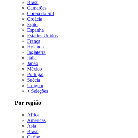
Brasil
Camarões
Coréia do Sul
Croácia
Egito
Espanha
Estados Unidos
França
Holanda
Inglaterra
Itália
Japão
México
Portugal
Suécia
Uruguai
+ Seleções
Por região
África
Américas
Ásia
Brasil
Caribe