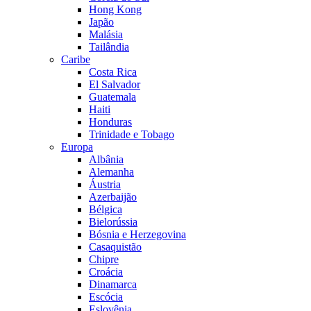
Hong Kong
Japão
Malásia
Tailândia
Caribe
Costa Rica
El Salvador
Guatemala
Haiti
Honduras
Trinidade e Tobago
Europa
Albânia
Alemanha
Áustria
Azerbaijão
Bélgica
Bielorússia
Bósnia e Herzegovina
Casaquistão
Chipre
Croácia
Dinamarca
Escócia
Eslovênia