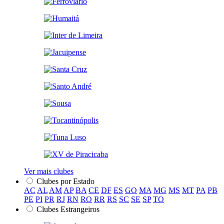
Ver mais clubes
Clubes por Estado
AC
AL
AM
AP
BA
CE
DF
ES
GO
MA
MG
MS
MT
PA
PB
PE
PI
PR
RJ
RN
RO
RR
RS
SC
SE
SP
TO
Clubes Estrangeiros