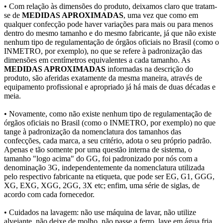
• Com relação às dimensões do produto, deixamos claro que tratam-
se de
MEDIDAS APROXIMADAS
, uma vez que como em
qualquer confecção pode haver variações para mais ou para menos
dentro do mesmo tamanho e do mesmo fabricante, já que não existe
nenhum tipo de regulamentação de órgãos oficiais no Brasil (como o
INMETRO, por exemplo), no que se refere à padronização das
dimensões em centímetros equivalentes a cada tamanho. As
MEDIDAS APROXIMADAS
informadas na descrição do
produto, são aferidas exatamente da mesma maneira, através de
equipamento profissional e apropriado já há mais de duas décadas e
meia.
• Novamente, como não existe nenhum tipo de regulamentação de
órgãos oficiais no Brasil (como o INMETRO, por exemplo) no que
tange à padronização da nomenclatura dos tamanhos das
confecções, cada marca, a seu critério, adota o seu próprio padrão.
Apenas e tão somente por uma questão interna de sistema, o
tamanho "logo acima" do GG, foi padronizado por nós com a
denominação 3G, independentemente da nomenclatura utilizada
pelo respectivo fabricante na etiqueta, que pode ser EG, G1, GGG,
XG, EXG, XGG, 2GG, 3X etc; enfim, uma série de siglas, de
acordo com cada fornecedor.
• Cuidados na lavagem: não use máquina de lavar, não utilize
alvejante, não deixe de molho, não passe a ferro, lave em água fria,