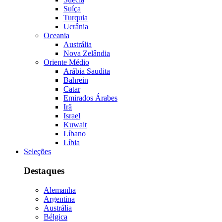
Suíça
Turquia
Ucrânia
Oceania
Austrália
Nova Zelândia
Oriente Médio
Arábia Saudita
Bahrein
Catar
Emirados Árabes
Irã
Israel
Kuwait
Líbano
Líbia
Seleções
Destaques
Alemanha
Argentina
Austrália
Bélgica