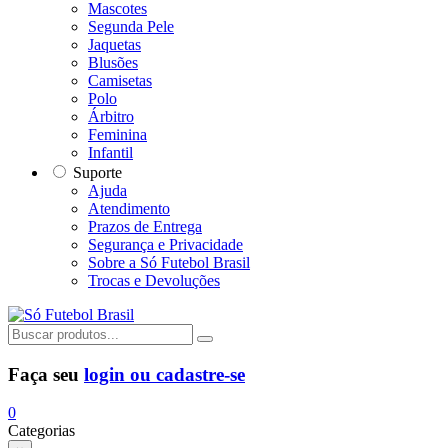
Mascotes
Segunda Pele
Jaquetas
Blusões
Camisetas
Polo
Árbitro
Feminina
Infantil
Suporte
Ajuda
Atendimento
Prazos de Entrega
Segurança e Privacidade
Sobre a Só Futebol Brasil
Trocas e Devoluções
Faça seu
login ou cadastre-se
0
Categorias