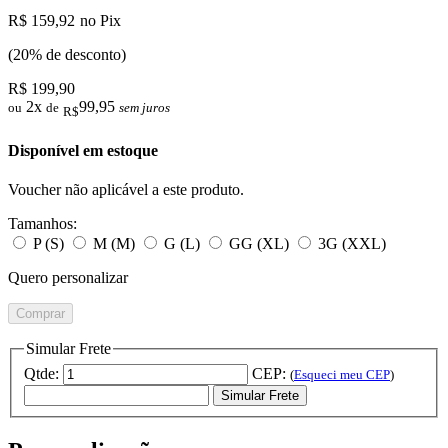
R$ 159,92
no Pix
(20% de desconto)
R$ 199,90
2x
99,95
ou
de
sem juros
R$
Disponível em estoque
Voucher não aplicável a este produto.
Tamanhos:
P (S)
M (M)
G (L)
GG (XL)
3G (XXL)
Quero personalizar
Comprar
Simular Frete
Qtde:
CEP:
(
Esqueci meu CEP
)
Simular Frete