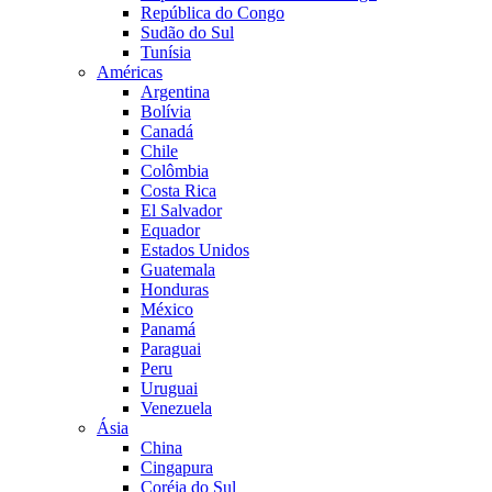
República do Congo
Sudão do Sul
Tunísia
Américas
Argentina
Bolívia
Canadá
Chile
Colômbia
Costa Rica
El Salvador
Equador
Estados Unidos
Guatemala
Honduras
México
Panamá
Paraguai
Peru
Uruguai
Venezuela
Ásia
China
Cingapura
Coréia do Sul