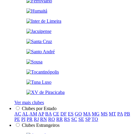
Ver mais clubes
Clubes por Estado
AC
AL
AM
AP
BA
CE
DF
ES
GO
MA
MG
MS
MT
PA
PB
PE
PI
PR
RJ
RN
RO
RR
RS
SC
SE
SP
TO
Clubes Estrangeiros