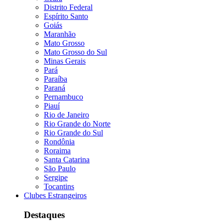
Distrito Federal
Espírito Santo
Goiás
Maranhão
Mato Grosso
Mato Grosso do Sul
Minas Gerais
Pará
Paraíba
Paraná
Pernambuco
Piauí
Rio de Janeiro
Rio Grande do Norte
Rio Grande do Sul
Rondônia
Roraima
Santa Catarina
São Paulo
Sergipe
Tocantins
Clubes Estrangeiros
Destaques