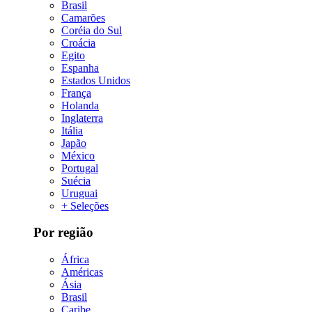
Brasil
Camarões
Coréia do Sul
Croácia
Egito
Espanha
Estados Unidos
França
Holanda
Inglaterra
Itália
Japão
México
Portugal
Suécia
Uruguai
+ Seleções
Por região
África
Américas
Ásia
Brasil
Caribe