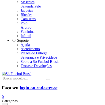
Mascotes
Segunda Pele
Jaquetas
Blusões
Camisetas
Polo
Árbitro
Feminina
Infantil
Suporte
Ajuda
Atendimento
Prazos de Entrega
Segurança e Privacidade
Sobre a Só Futebol Brasil
Trocas e Devoluções
Faça seu
login ou cadastre-se
0
Categorias