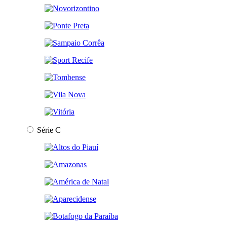
Série C