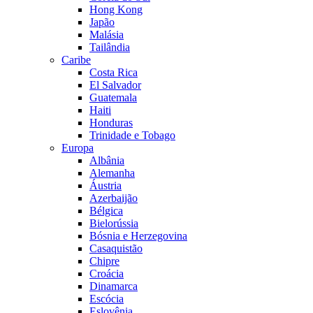
Hong Kong
Japão
Malásia
Tailândia
Caribe
Costa Rica
El Salvador
Guatemala
Haiti
Honduras
Trinidade e Tobago
Europa
Albânia
Alemanha
Áustria
Azerbaijão
Bélgica
Bielorússia
Bósnia e Herzegovina
Casaquistão
Chipre
Croácia
Dinamarca
Escócia
Eslovênia