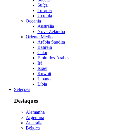
Suíça
Turquia
Ucrânia
Oceania
Austrália
Nova Zelândia
Oriente Médio
Arábia Saudita
Bahrein
Catar
Emirados Árabes
Irã
Israel
Kuwait
Líbano
Líbia
Seleções
Destaques
Alemanha
Argentina
Austrália
Bélgica