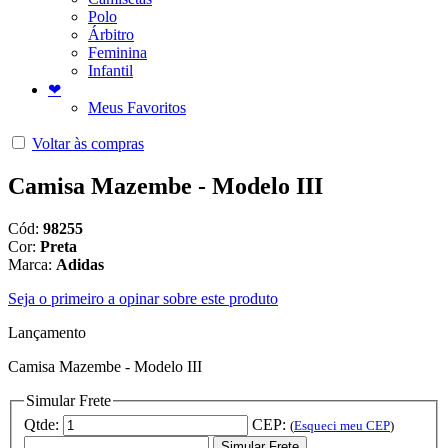
Polo
Árbitro
Feminina
Infantil
❤
Meus Favoritos
Voltar às compras
Camisa Mazembe - Modelo III
Cód:
98255
Cor:
Preta
Marca:
Adidas
Seja o primeiro a opinar sobre este produto
Lançamento
Camisa Mazembe - Modelo III
Simular Frete
Qtde:
CEP:
(
Esqueci meu CEP
)
Simular Frete