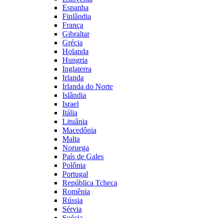
Espanha
Finlândia
França
Gibraltar
Grécia
Holanda
Hungria
Inglaterra
Irlanda
Irlanda do Norte
Islândia
Israel
Itália
Lituânia
Macedônia
Malta
Noruega
País de Gales
Polônia
Portugal
República Tcheca
Romênia
Rússia
Sérvia
Suécia