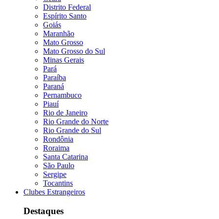
Distrito Federal
Espírito Santo
Goiás
Maranhão
Mato Grosso
Mato Grosso do Sul
Minas Gerais
Pará
Paraíba
Paraná
Pernambuco
Piauí
Rio de Janeiro
Rio Grande do Norte
Rio Grande do Sul
Rondônia
Roraima
Santa Catarina
São Paulo
Sergipe
Tocantins
Clubes Estrangeiros
Destaques