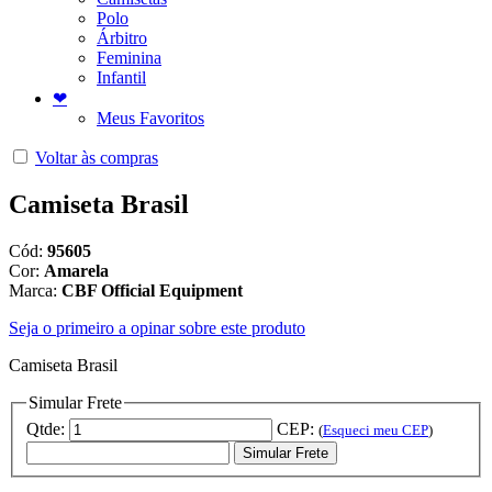
Polo
Árbitro
Feminina
Infantil
❤
Meus Favoritos
Voltar às compras
Camiseta Brasil
Cód:
95605
Cor:
Amarela
Marca:
CBF Official Equipment
Seja o primeiro a opinar sobre este produto
Camiseta Brasil
Simular Frete
Qtde:
CEP:
(
Esqueci meu CEP
)
Simular Frete