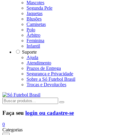
Mascotes
Segunda Pele
Jaquetas
Blusões
Camisetas
Polo
Árbitro
Feminina
Infantil
Suporte
Ajuda
Atendimento
Prazos de Entrega
Segurança e Privacidade
Sobre a Só Futebol Brasil
Trocas e Devoluções
Faça seu
login ou cadastre-se
0
Categorias