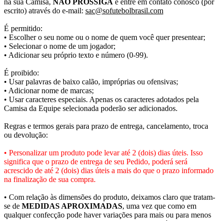
na sua Camisa,
NÃO PROSSIGA
e entre em contato conosco (por
escrito) através do e-mail:
sac@sofutebolbrasil.com
É permitido:
• Escolher o seu nome ou o nome de quem você quer presentear;
• Selecionar o nome de um jogador;
• Adicionar seu próprio texto e número (0-99).
É proibido:
• Usar palavras de baixo calão, impróprias ou ofensivas;
• Adicionar nome de marcas;
• Usar caracteres especiais. Apenas os caracteres adotados pela
Camisa da Equipe selecionada poderão ser adicionados.
Regras e termos gerais para prazo de entrega, cancelamento, troca
ou devolução:
• Personalizar um produto pode levar até 2 (dois) dias úteis. Isso
significa que o prazo de entrega de seu Pedido, poderá será
acrescido de até 2 (dois) dias úteis a mais do que o prazo informado
na finalização de sua compra.
• Com relação às dimensões do produto, deixamos claro que tratam-
se de
MEDIDAS APROXIMADAS
, uma vez que como em
qualquer confecção pode haver variações para mais ou para menos