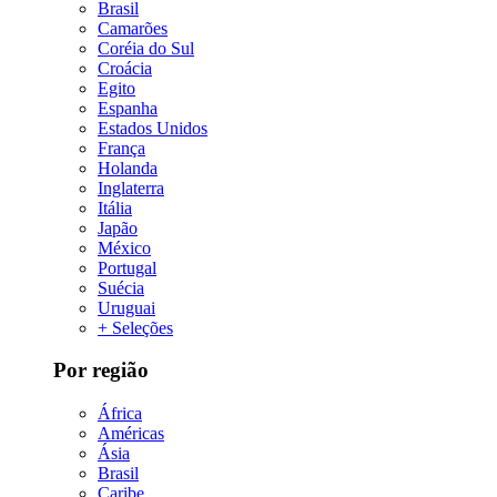
Brasil
Camarões
Coréia do Sul
Croácia
Egito
Espanha
Estados Unidos
França
Holanda
Inglaterra
Itália
Japão
México
Portugal
Suécia
Uruguai
+ Seleções
Por região
África
Américas
Ásia
Brasil
Caribe