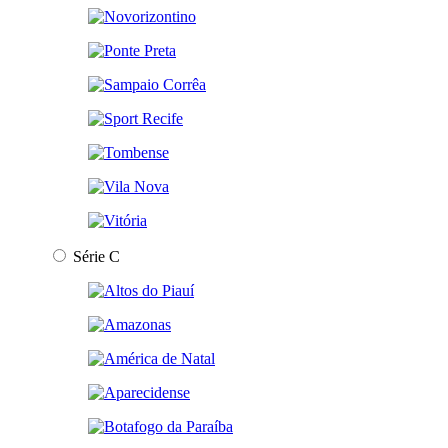
Série C