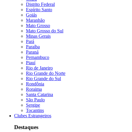
Distrito Federal
Espírito Santo
Goiás
Maranhão
Mato Grosso
Mato Grosso do Sul
Minas Gerais
Pará
Paraíba
Paraná
Pernambuco
Piauí
Rio de Janeiro
Rio Grande do Norte
Rio Grande do Sul
Rondônia
Roraima
Santa Catarina
São Paulo
Sergipe
Tocantins
Clubes Estrangeiros
Destaques