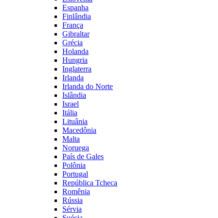
Espanha
Finlândia
França
Gibraltar
Grécia
Holanda
Hungria
Inglaterra
Irlanda
Irlanda do Norte
Islândia
Israel
Itália
Lituânia
Macedônia
Malta
Noruega
País de Gales
Polônia
Portugal
República Tcheca
Romênia
Rússia
Sérvia
Suécia