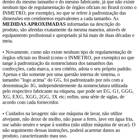
dentro do mesmo tamanho e do mesmo fabricante, já que não existe
nenhum tipo de regulamentação de órgãos oficiais no Brasil (como o
INMETRO, por exemplo), no que se refere à padronização das
dimensões em centímetros equivalentes a cada tamanho. As
MEDIDAS APROXIMADAS
informadas na descrição do
produto, são aferidas exatamente da mesma maneira, através de
equipamento profissional e apropriado já há mais de duas décadas e
meia.
• Novamente, como não existe nenhum tipo de regulamentação de
órgãos oficiais no Brasil (como o INMETRO, por exemplo) no que
tange à padronização da nomenclatura dos tamanhos das
confecções, cada marca, a seu critério, adota o seu próprio padrão.
Apenas e tão somente por uma questão interna de sistema, o
tamanho "logo acima" do GG, foi padronizado por nós com a
denominação 3G, independentemente da nomenclatura utilizada
pelo respectivo fabricante na etiqueta, que pode ser EG, G1, GGG,
XG, EXG, XGG, 2GG, 3X etc; enfim, uma série de siglas, de
acordo com cada fornecedor.
• Cuidados na lavagem: não use máquina de lavar, não utilize
alvejante, não deixe de molho, não passe a ferro, lave em água fria,
use sabão neutro e seque à sombra (não utilize máquina de secar). O
não seguimento dessas instruções, poderá acarretar danos ao
produto, caracterizando mau uso.