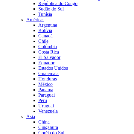
República do Congo
Sudão do Sul
Tunísia
Américas
Argentina
Bolívia
Canadá
Chile
Colômbia
Costa Rica
El Salvador
Equador
Estados Unidos
Guatemala
Honduras
México
Panamá
Paraguai
Peru
Uruguai
Venezuela
Ásia
China
Cingapura
Coréia do Sul