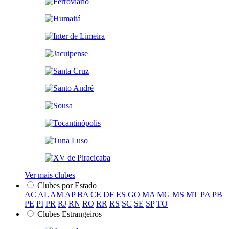
Ver mais clubes
Clubes por Estado
AC
AL
AM
AP
BA
CE
DF
ES
GO
MA
MG
MS
MT
PA
PB
PE
PI
PR
RJ
RN
RO
RR
RS
SC
SE
SP
TO
Clubes Estrangeiros