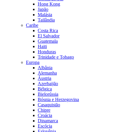
Hong Kong
Japão
Malásia
Tailândia
Caribe
Costa Rica
El Salvador
Guatemala
Haiti
Honduras
Trinidade e Tobago
Europa
Albânia
Alemanha
Áustria
Azerbaijão
Bélgica
Bielorússia
Bósnia e Herzegovina
Casaquistão
Chipre
Croácia
Dinamarca
Escócia
Eslovênia