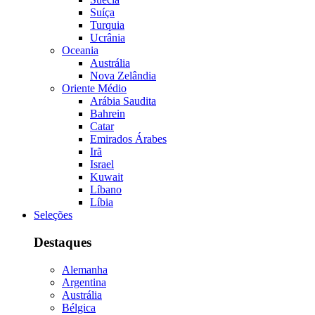
Suíça
Turquia
Ucrânia
Oceania
Austrália
Nova Zelândia
Oriente Médio
Arábia Saudita
Bahrein
Catar
Emirados Árabes
Irã
Israel
Kuwait
Líbano
Líbia
Seleções
Destaques
Alemanha
Argentina
Austrália
Bélgica