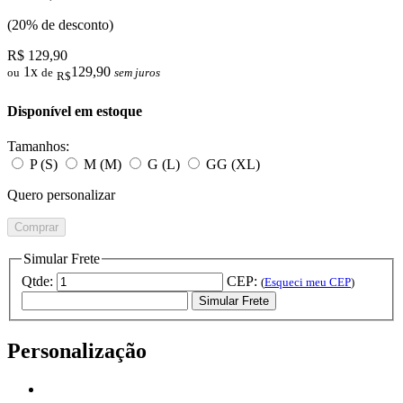
(20% de desconto)
R$ 129,90
1x
129,90
ou
de
sem juros
R$
Disponível em estoque
Tamanhos:
P (S)
M (M)
G (L)
GG (XL)
Quero personalizar
Comprar
Simular Frete
Qtde:
CEP:
(
Esqueci meu CEP
)
Simular Frete
Personalização