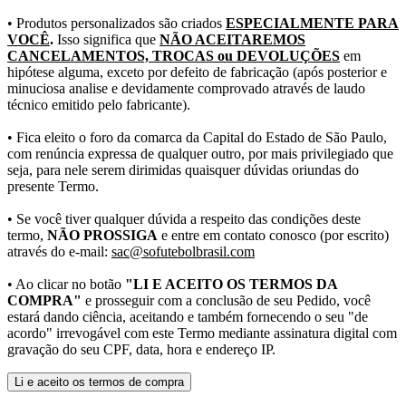
• Produtos personalizados são criados
ESPECIALMENTE PARA
VOCÊ
.
Isso significa que
NÃO ACEITAREMOS
CANCELAMENTOS, TROCAS ou DEVOLUÇÕES
em
hipótese alguma, exceto por defeito de fabricação (após posterior e
minuciosa analise e devidamente comprovado através de laudo
técnico emitido pelo fabricante).
• Fica eleito o foro da comarca da Capital do Estado de São Paulo,
com renúncia expressa de qualquer outro, por mais privilegiado que
seja, para nele serem dirimidas quaisquer dúvidas oriundas do
presente Termo.
• Se você tiver qualquer dúvida a respeito das condições deste
termo,
NÃO PROSSIGA
e entre em contato conosco (por escrito)
através do e-mail:
sac@sofutebolbrasil.com
• Ao clicar no botão
"LI E ACEITO OS TERMOS DA
COMPRA"
e prosseguir com a conclusão de seu Pedido, você
estará dando ciência, aceitando e também fornecendo o seu "de
acordo" irrevogável com este Termo mediante assinatura digital com
gravação do seu CPF, data, hora e endereço IP.
Li e aceito os termos de compra