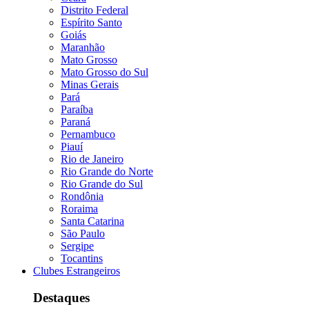
Distrito Federal
Espírito Santo
Goiás
Maranhão
Mato Grosso
Mato Grosso do Sul
Minas Gerais
Pará
Paraíba
Paraná
Pernambuco
Piauí
Rio de Janeiro
Rio Grande do Norte
Rio Grande do Sul
Rondônia
Roraima
Santa Catarina
São Paulo
Sergipe
Tocantins
Clubes Estrangeiros
Destaques