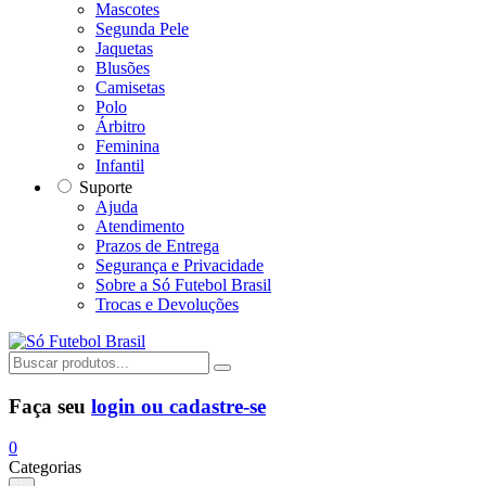
Mascotes
Segunda Pele
Jaquetas
Blusões
Camisetas
Polo
Árbitro
Feminina
Infantil
Suporte
Ajuda
Atendimento
Prazos de Entrega
Segurança e Privacidade
Sobre a Só Futebol Brasil
Trocas e Devoluções
Faça seu
login ou cadastre-se
0
Categorias