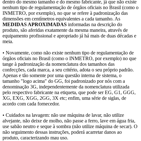
dentro do mesmo tamanho e do mesmo fabricante, já que não existe
nenhum tipo de regulamentação de órgãos oficiais no Brasil (como o
INMETRO, por exemplo), no que se refere à padronização das
dimensões em centímetros equivalentes a cada tamanho. As
MEDIDAS APROXIMADAS
informadas na descrição do
produto, são aferidas exatamente da mesma maneira, através de
equipamento profissional e apropriado já há mais de duas décadas e
meia.
• Novamente, como não existe nenhum tipo de regulamentação de
órgãos oficiais no Brasil (como o INMETRO, por exemplo) no que
tange à padronização da nomenclatura dos tamanhos das
confecções, cada marca, a seu critério, adota o seu próprio padrão.
Apenas e tão somente por uma questão interna de sistema, o
tamanho "logo acima" do GG, foi padronizado por nós com a
denominação 3G, independentemente da nomenclatura utilizada
pelo respectivo fabricante na etiqueta, que pode ser EG, G1, GGG,
XG, EXG, XGG, 2GG, 3X etc; enfim, uma série de siglas, de
acordo com cada fornecedor.
• Cuidados na lavagem: não use máquina de lavar, não utilize
alvejante, não deixe de molho, não passe a ferro, lave em água fria,
use sabão neutro e seque à sombra (não utilize máquina de secar). O
não seguimento dessas instruções, poderá acarretar danos ao
produto, caracterizando mau uso.