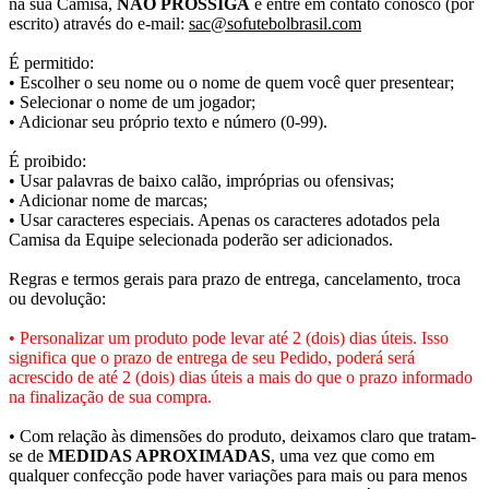
na sua Camisa,
NÃO PROSSIGA
e entre em contato conosco (por
escrito) através do e-mail:
sac@sofutebolbrasil.com
É permitido:
• Escolher o seu nome ou o nome de quem você quer presentear;
• Selecionar o nome de um jogador;
• Adicionar seu próprio texto e número (0-99).
É proibido:
• Usar palavras de baixo calão, impróprias ou ofensivas;
• Adicionar nome de marcas;
• Usar caracteres especiais. Apenas os caracteres adotados pela
Camisa da Equipe selecionada poderão ser adicionados.
Regras e termos gerais para prazo de entrega, cancelamento, troca
ou devolução:
• Personalizar um produto pode levar até 2 (dois) dias úteis. Isso
significa que o prazo de entrega de seu Pedido, poderá será
acrescido de até 2 (dois) dias úteis a mais do que o prazo informado
na finalização de sua compra.
• Com relação às dimensões do produto, deixamos claro que tratam-
se de
MEDIDAS APROXIMADAS
, uma vez que como em
qualquer confecção pode haver variações para mais ou para menos