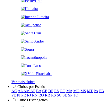
Ver mais clubes
Clubes por Estado
AC
AL
AM
AP
BA
CE
DF
ES
GO
MA
MG
MS
MT
PA
PB
PE
PI
PR
RJ
RN
RO
RR
RS
SC
SE
SP
TO
Clubes Estrangeiros