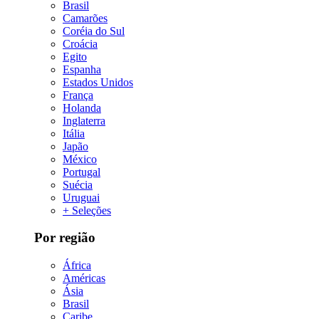
Brasil
Camarões
Coréia do Sul
Croácia
Egito
Espanha
Estados Unidos
França
Holanda
Inglaterra
Itália
Japão
México
Portugal
Suécia
Uruguai
+ Seleções
Por região
África
Américas
Ásia
Brasil
Caribe