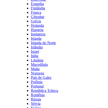
Espanha
Finlândia
França
Gibraltar
Grécia
Holanda
Hungria
Inglaterra
Irlanda
Irlanda do Norte
Islândia
Israel
Itália
Lituânia
Macedônia
Malta
Noruega
País de Gales
Polônia
Portugal
República Tcheca
Romênia
Rússia
Sérvia
Suécia