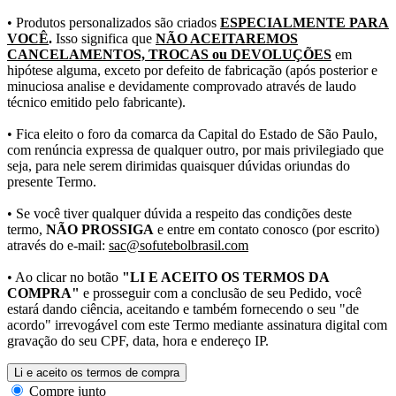
• Produtos personalizados são criados
ESPECIALMENTE PARA
VOCÊ
.
Isso significa que
NÃO ACEITAREMOS
CANCELAMENTOS, TROCAS ou DEVOLUÇÕES
em
hipótese alguma, exceto por defeito de fabricação (após posterior e
minuciosa analise e devidamente comprovado através de laudo
técnico emitido pelo fabricante).
• Fica eleito o foro da comarca da Capital do Estado de São Paulo,
com renúncia expressa de qualquer outro, por mais privilegiado que
seja, para nele serem dirimidas quaisquer dúvidas oriundas do
presente Termo.
• Se você tiver qualquer dúvida a respeito das condições deste
termo,
NÃO PROSSIGA
e entre em contato conosco (por escrito)
através do e-mail:
sac@sofutebolbrasil.com
• Ao clicar no botão
"LI E ACEITO OS TERMOS DA
COMPRA"
e prosseguir com a conclusão de seu Pedido, você
estará dando ciência, aceitando e também fornecendo o seu "de
acordo" irrevogável com este Termo mediante assinatura digital com
gravação do seu CPF, data, hora e endereço IP.
Li e aceito os termos de compra
Compre junto