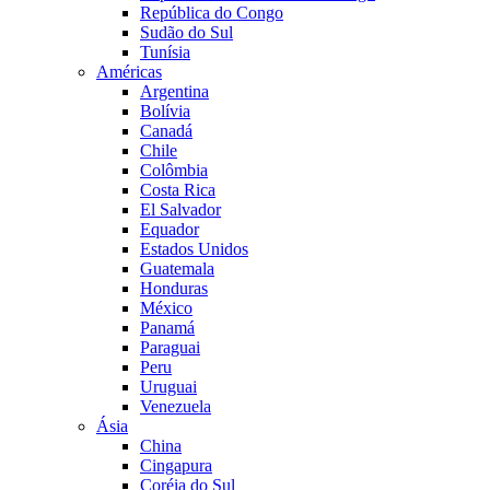
República do Congo
Sudão do Sul
Tunísia
Américas
Argentina
Bolívia
Canadá
Chile
Colômbia
Costa Rica
El Salvador
Equador
Estados Unidos
Guatemala
Honduras
México
Panamá
Paraguai
Peru
Uruguai
Venezuela
Ásia
China
Cingapura
Coréia do Sul