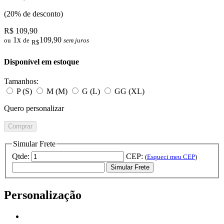
(20% de desconto)
R$ 109,90
1x
109,90
ou
de
sem juros
R$
Disponível em estoque
Tamanhos:
P (S)
M (M)
G (L)
GG (XL)
Quero personalizar
Comprar
Simular Frete
Qtde:
CEP:
(
Esqueci meu CEP
)
Simular Frete
Personalização