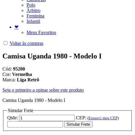
Polo
Árbitro
Feminina
Infantil
❤
Meus Favoritos
Voltar às compras
Camisa Uganda 1980 - Modelo I
Cód:
95200
Cor:
Vermelha
Marca:
Liga Retrô
Seja o primeiro a opinar sobre este produto
Camisa Uganda 1980 - Modelo I
Simular Frete
Qtde:
CEP:
(
Esqueci meu CEP
)
Simular Frete