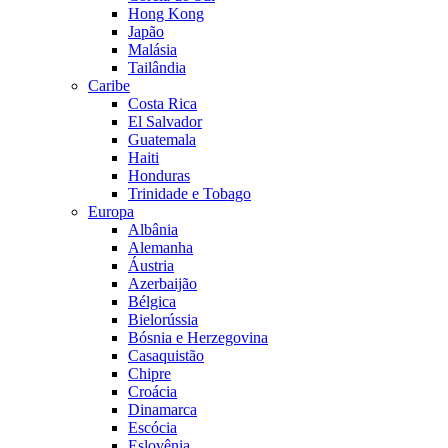
Hong Kong
Japão
Malásia
Tailândia
Caribe
Costa Rica
El Salvador
Guatemala
Haiti
Honduras
Trinidade e Tobago
Europa
Albânia
Alemanha
Áustria
Azerbaijão
Bélgica
Bielorússia
Bósnia e Herzegovina
Casaquistão
Chipre
Croácia
Dinamarca
Escócia
Eslovênia