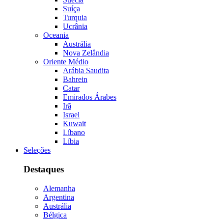
Suíça
Turquia
Ucrânia
Oceania
Austrália
Nova Zelândia
Oriente Médio
Arábia Saudita
Bahrein
Catar
Emirados Árabes
Irã
Israel
Kuwait
Líbano
Líbia
Seleções
Destaques
Alemanha
Argentina
Austrália
Bélgica