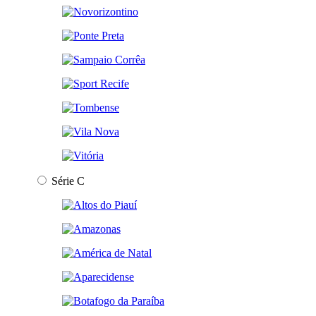
Série C