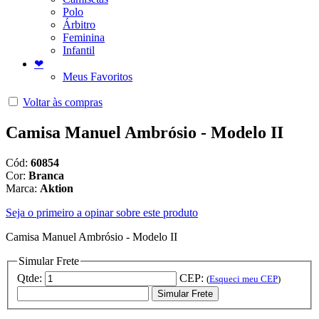
Polo
Árbitro
Feminina
Infantil
❤
Meus Favoritos
Voltar às compras
Camisa Manuel Ambrósio - Modelo II
Cód:
60854
Cor:
Branca
Marca:
Aktion
Seja o primeiro a opinar sobre este produto
Camisa Manuel Ambrósio - Modelo II
Simular Frete
Qtde:
CEP:
(
Esqueci meu CEP
)
Simular Frete