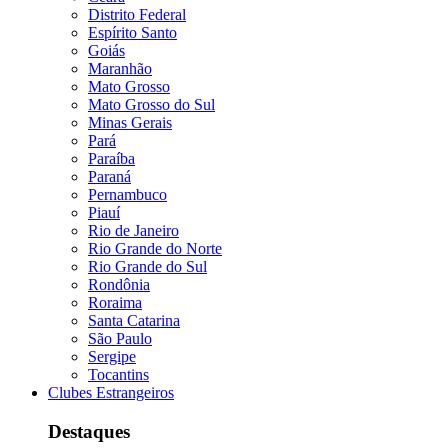
Distrito Federal
Espírito Santo
Goiás
Maranhão
Mato Grosso
Mato Grosso do Sul
Minas Gerais
Pará
Paraíba
Paraná
Pernambuco
Piauí
Rio de Janeiro
Rio Grande do Norte
Rio Grande do Sul
Rondônia
Roraima
Santa Catarina
São Paulo
Sergipe
Tocantins
Clubes Estrangeiros
Destaques