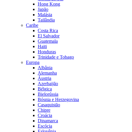
Hong Kong
Japão
Malásia
Tailândia
Caribe
Costa Rica
El Salvador
Guatemala
Haiti
Honduras
Trinidade e Tobago
Europa
Albânia
Alemanha
Áustria
Azerbaijão
Bélgica
Bielorússia
Bósnia e Herzegovina
Casaquistão
Chipre
Croácia
Dinamarca
Escócia
Eslovênia