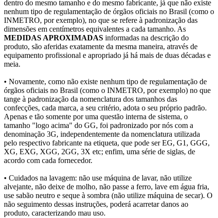
dentro do mesmo tamanho e do mesmo fabricante, já que não existe
nenhum tipo de regulamentação de órgãos oficiais no Brasil (como o
INMETRO, por exemplo), no que se refere à padronização das
dimensões em centímetros equivalentes a cada tamanho. As
MEDIDAS APROXIMADAS
informadas na descrição do
produto, são aferidas exatamente da mesma maneira, através de
equipamento profissional e apropriado já há mais de duas décadas e
meia.
• Novamente, como não existe nenhum tipo de regulamentação de
órgãos oficiais no Brasil (como o INMETRO, por exemplo) no que
tange à padronização da nomenclatura dos tamanhos das
confecções, cada marca, a seu critério, adota o seu próprio padrão.
Apenas e tão somente por uma questão interna de sistema, o
tamanho "logo acima" do GG, foi padronizado por nós com a
denominação 3G, independentemente da nomenclatura utilizada
pelo respectivo fabricante na etiqueta, que pode ser EG, G1, GGG,
XG, EXG, XGG, 2GG, 3X etc; enfim, uma série de siglas, de
acordo com cada fornecedor.
• Cuidados na lavagem: não use máquina de lavar, não utilize
alvejante, não deixe de molho, não passe a ferro, lave em água fria,
use sabão neutro e seque à sombra (não utilize máquina de secar). O
não seguimento dessas instruções, poderá acarretar danos ao
produto, caracterizando mau uso.