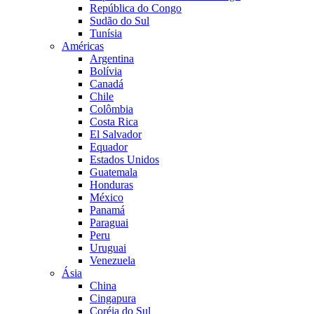
República do Congo
Sudão do Sul
Tunísia
Américas
Argentina
Bolívia
Canadá
Chile
Colômbia
Costa Rica
El Salvador
Equador
Estados Unidos
Guatemala
Honduras
México
Panamá
Paraguai
Peru
Uruguai
Venezuela
Ásia
China
Cingapura
Coréia do Sul