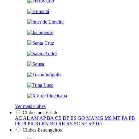
Ver mais clubes
Clubes por Estado
AC
AL
AM
AP
BA
CE
DF
ES
GO
MA
MG
MS
MT
PA
PB
PE
PI
PR
RJ
RN
RO
RR
RS
SC
SE
SP
TO
Clubes Estrangeiros