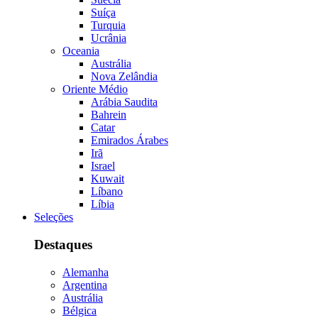
Suíça
Turquia
Ucrânia
Oceania
Austrália
Nova Zelândia
Oriente Médio
Arábia Saudita
Bahrein
Catar
Emirados Árabes
Irã
Israel
Kuwait
Líbano
Líbia
Seleções
Destaques
Alemanha
Argentina
Austrália
Bélgica