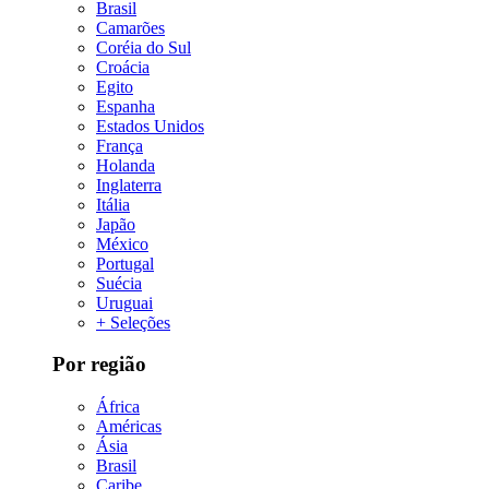
Brasil
Camarões
Coréia do Sul
Croácia
Egito
Espanha
Estados Unidos
França
Holanda
Inglaterra
Itália
Japão
México
Portugal
Suécia
Uruguai
+ Seleções
Por região
África
Américas
Ásia
Brasil
Caribe