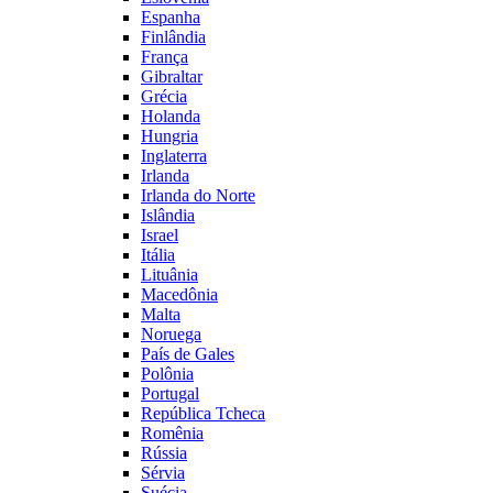
Espanha
Finlândia
França
Gibraltar
Grécia
Holanda
Hungria
Inglaterra
Irlanda
Irlanda do Norte
Islândia
Israel
Itália
Lituânia
Macedônia
Malta
Noruega
País de Gales
Polônia
Portugal
República Tcheca
Romênia
Rússia
Sérvia
Suécia