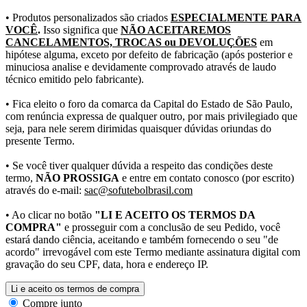
• Produtos personalizados são criados
ESPECIALMENTE PARA
VOCÊ
.
Isso significa que
NÃO ACEITAREMOS
CANCELAMENTOS, TROCAS ou DEVOLUÇÕES
em
hipótese alguma, exceto por defeito de fabricação (após posterior e
minuciosa analise e devidamente comprovado através de laudo
técnico emitido pelo fabricante).
• Fica eleito o foro da comarca da Capital do Estado de São Paulo,
com renúncia expressa de qualquer outro, por mais privilegiado que
seja, para nele serem dirimidas quaisquer dúvidas oriundas do
presente Termo.
• Se você tiver qualquer dúvida a respeito das condições deste
termo,
NÃO PROSSIGA
e entre em contato conosco (por escrito)
através do e-mail:
sac@sofutebolbrasil.com
• Ao clicar no botão
"LI E ACEITO OS TERMOS DA
COMPRA"
e prosseguir com a conclusão de seu Pedido, você
estará dando ciência, aceitando e também fornecendo o seu "de
acordo" irrevogável com este Termo mediante assinatura digital com
gravação do seu CPF, data, hora e endereço IP.
Li e aceito os termos de compra
Compre junto