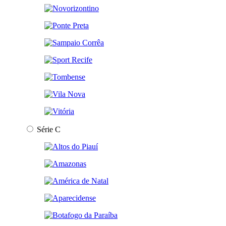
Série C