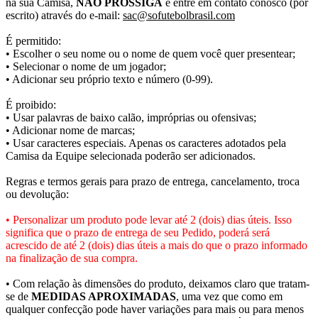
na sua Camisa,
NÃO PROSSIGA
e entre em contato conosco (por
escrito) através do e-mail:
sac@sofutebolbrasil.com
É permitido:
• Escolher o seu nome ou o nome de quem você quer presentear;
• Selecionar o nome de um jogador;
• Adicionar seu próprio texto e número (0-99).
É proibido:
• Usar palavras de baixo calão, impróprias ou ofensivas;
• Adicionar nome de marcas;
• Usar caracteres especiais. Apenas os caracteres adotados pela
Camisa da Equipe selecionada poderão ser adicionados.
Regras e termos gerais para prazo de entrega, cancelamento, troca
ou devolução:
• Personalizar um produto pode levar até 2 (dois) dias úteis. Isso
significa que o prazo de entrega de seu Pedido, poderá será
acrescido de até 2 (dois) dias úteis a mais do que o prazo informado
na finalização de sua compra.
• Com relação às dimensões do produto, deixamos claro que tratam-
se de
MEDIDAS APROXIMADAS
, uma vez que como em
qualquer confecção pode haver variações para mais ou para menos