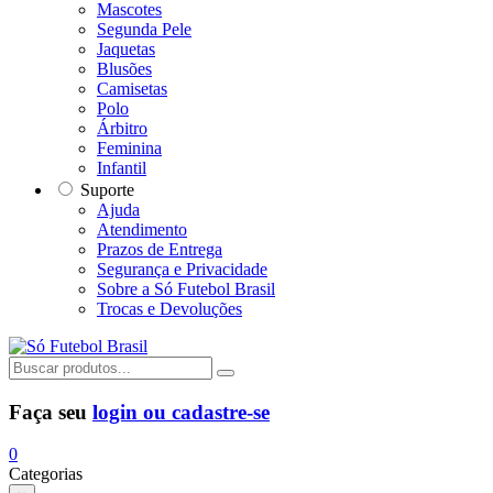
Mascotes
Segunda Pele
Jaquetas
Blusões
Camisetas
Polo
Árbitro
Feminina
Infantil
Suporte
Ajuda
Atendimento
Prazos de Entrega
Segurança e Privacidade
Sobre a Só Futebol Brasil
Trocas e Devoluções
Faça seu
login ou cadastre-se
0
Categorias