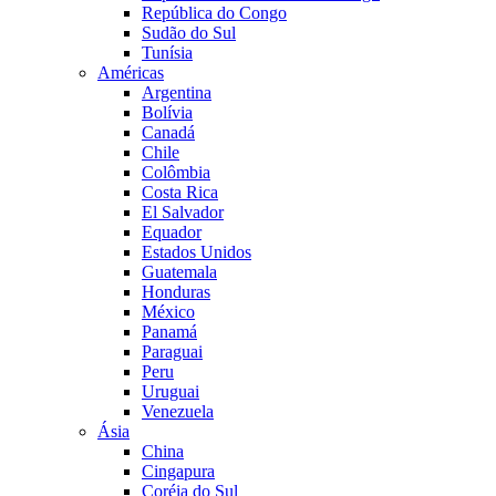
República do Congo
Sudão do Sul
Tunísia
Américas
Argentina
Bolívia
Canadá
Chile
Colômbia
Costa Rica
El Salvador
Equador
Estados Unidos
Guatemala
Honduras
México
Panamá
Paraguai
Peru
Uruguai
Venezuela
Ásia
China
Cingapura
Coréia do Sul