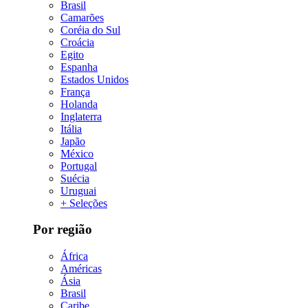
Brasil
Camarões
Coréia do Sul
Croácia
Egito
Espanha
Estados Unidos
França
Holanda
Inglaterra
Itália
Japão
México
Portugal
Suécia
Uruguai
+ Seleções
Por região
África
Américas
Ásia
Brasil
Caribe