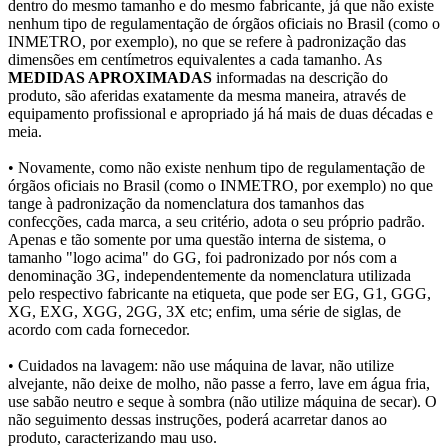
dentro do mesmo tamanho e do mesmo fabricante, já que não existe
nenhum tipo de regulamentação de órgãos oficiais no Brasil (como o
INMETRO, por exemplo), no que se refere à padronização das
dimensões em centímetros equivalentes a cada tamanho. As
MEDIDAS APROXIMADAS
informadas na descrição do
produto, são aferidas exatamente da mesma maneira, através de
equipamento profissional e apropriado já há mais de duas décadas e
meia.
• Novamente, como não existe nenhum tipo de regulamentação de
órgãos oficiais no Brasil (como o INMETRO, por exemplo) no que
tange à padronização da nomenclatura dos tamanhos das
confecções, cada marca, a seu critério, adota o seu próprio padrão.
Apenas e tão somente por uma questão interna de sistema, o
tamanho "logo acima" do GG, foi padronizado por nós com a
denominação 3G, independentemente da nomenclatura utilizada
pelo respectivo fabricante na etiqueta, que pode ser EG, G1, GGG,
XG, EXG, XGG, 2GG, 3X etc; enfim, uma série de siglas, de
acordo com cada fornecedor.
• Cuidados na lavagem: não use máquina de lavar, não utilize
alvejante, não deixe de molho, não passe a ferro, lave em água fria,
use sabão neutro e seque à sombra (não utilize máquina de secar). O
não seguimento dessas instruções, poderá acarretar danos ao
produto, caracterizando mau uso.