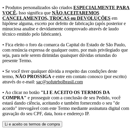
• Produtos personalizados são criados
ESPECIALMENTE PARA
VOCÊ
.
Isso significa que
NÃO ACEITAREMOS
CANCELAMENTOS, TROCAS ou DEVOLUÇÕES
em
hipótese alguma, exceto por defeito de fabricação (após posterior e
minuciosa analise e devidamente comprovado através de laudo
técnico emitido pelo fabricante).
• Fica eleito o foro da comarca da Capital do Estado de São Paulo,
com renúncia expressa de qualquer outro, por mais privilegiado que
seja, para nele serem dirimidas quaisquer dúvidas oriundas do
presente Termo.
• Se você tiver qualquer dúvida a respeito das condições deste
termo,
NÃO PROSSIGA
e entre em contato conosco (por escrito)
através do e-mail:
sac@sofutebolbrasil.com
• Ao clicar no botão
"LI E ACEITO OS TERMOS DA
COMPRA"
e prosseguir com a conclusão de seu Pedido, você
estará dando ciência, aceitando e também fornecendo o seu "de
acordo" irrevogável com este Termo mediante assinatura digital com
gravação do seu CPF, data, hora e endereço IP.
Li e aceito os termos de compra