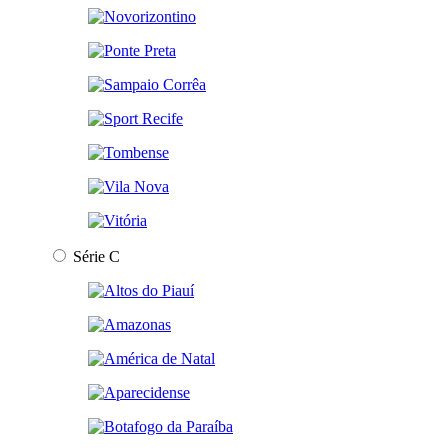
Série C