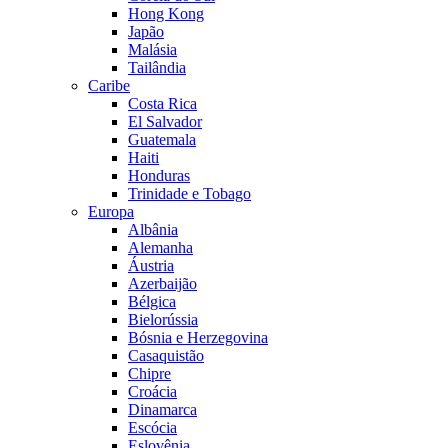
Hong Kong
Japão
Malásia
Tailândia
Caribe
Costa Rica
El Salvador
Guatemala
Haiti
Honduras
Trinidade e Tobago
Europa
Albânia
Alemanha
Áustria
Azerbaijão
Bélgica
Bielorússia
Bósnia e Herzegovina
Casaquistão
Chipre
Croácia
Dinamarca
Escócia
Eslovênia