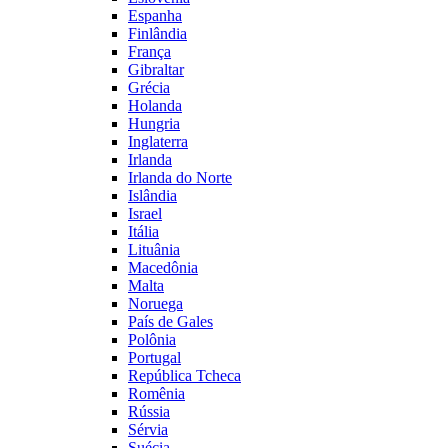
Espanha
Finlândia
França
Gibraltar
Grécia
Holanda
Hungria
Inglaterra
Irlanda
Irlanda do Norte
Islândia
Israel
Itália
Lituânia
Macedônia
Malta
Noruega
País de Gales
Polônia
Portugal
República Tcheca
Romênia
Rússia
Sérvia
Suécia