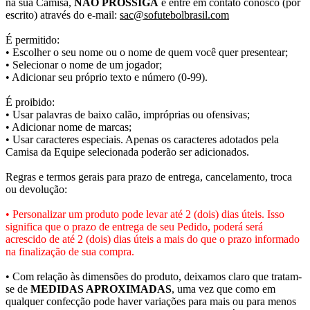
na sua Camisa,
NÃO PROSSIGA
e entre em contato conosco (por
escrito) através do e-mail:
sac@sofutebolbrasil.com
É permitido:
• Escolher o seu nome ou o nome de quem você quer presentear;
• Selecionar o nome de um jogador;
• Adicionar seu próprio texto e número (0-99).
É proibido:
• Usar palavras de baixo calão, impróprias ou ofensivas;
• Adicionar nome de marcas;
• Usar caracteres especiais. Apenas os caracteres adotados pela
Camisa da Equipe selecionada poderão ser adicionados.
Regras e termos gerais para prazo de entrega, cancelamento, troca
ou devolução:
• Personalizar um produto pode levar até 2 (dois) dias úteis. Isso
significa que o prazo de entrega de seu Pedido, poderá será
acrescido de até 2 (dois) dias úteis a mais do que o prazo informado
na finalização de sua compra.
• Com relação às dimensões do produto, deixamos claro que tratam-
se de
MEDIDAS APROXIMADAS
, uma vez que como em
qualquer confecção pode haver variações para mais ou para menos