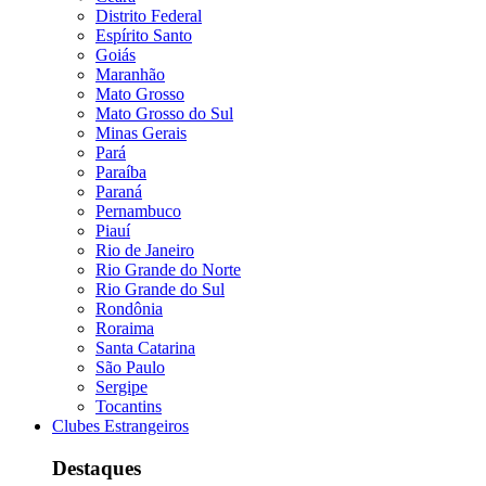
Distrito Federal
Espírito Santo
Goiás
Maranhão
Mato Grosso
Mato Grosso do Sul
Minas Gerais
Pará
Paraíba
Paraná
Pernambuco
Piauí
Rio de Janeiro
Rio Grande do Norte
Rio Grande do Sul
Rondônia
Roraima
Santa Catarina
São Paulo
Sergipe
Tocantins
Clubes Estrangeiros
Destaques