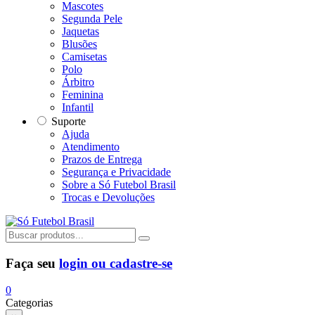
Mascotes
Segunda Pele
Jaquetas
Blusões
Camisetas
Polo
Árbitro
Feminina
Infantil
Suporte
Ajuda
Atendimento
Prazos de Entrega
Segurança e Privacidade
Sobre a Só Futebol Brasil
Trocas e Devoluções
Faça seu
login ou cadastre-se
0
Categorias