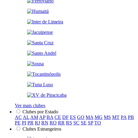
Ver mais clubes
Clubes por Estado
AC
AL
AM
AP
BA
CE
DF
ES
GO
MA
MG
MS
MT
PA
PB
PE
PI
PR
RJ
RN
RO
RR
RS
SC
SE
SP
TO
Clubes Estrangeiros