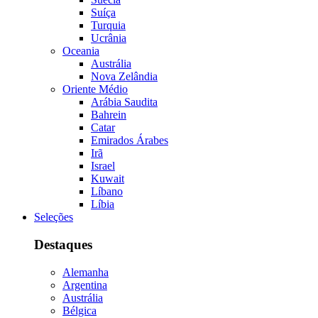
Suíça
Turquia
Ucrânia
Oceania
Austrália
Nova Zelândia
Oriente Médio
Arábia Saudita
Bahrein
Catar
Emirados Árabes
Irã
Israel
Kuwait
Líbano
Líbia
Seleções
Destaques
Alemanha
Argentina
Austrália
Bélgica