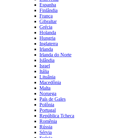
Espanha
Finlândia
França
Gibraltar
Grécia
Holanda
Hungria
Inglaterra
Irlanda
Irlanda do Norte
Islândia
Israel
Itália
Lituânia
Macedônia
Malta
Noruega
País de Gales
Polônia
Portugal
República Tcheca
Romênia
Rússia
Sérvia
Suécia