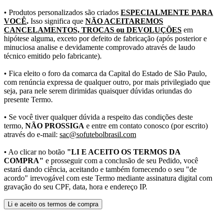
• Produtos personalizados são criados
ESPECIALMENTE PARA
VOCÊ
.
Isso significa que
NÃO ACEITAREMOS
CANCELAMENTOS, TROCAS ou DEVOLUÇÕES
em
hipótese alguma, exceto por defeito de fabricação (após posterior e
minuciosa analise e devidamente comprovado através de laudo
técnico emitido pelo fabricante).
• Fica eleito o foro da comarca da Capital do Estado de São Paulo,
com renúncia expressa de qualquer outro, por mais privilegiado que
seja, para nele serem dirimidas quaisquer dúvidas oriundas do
presente Termo.
• Se você tiver qualquer dúvida a respeito das condições deste
termo,
NÃO PROSSIGA
e entre em contato conosco (por escrito)
através do e-mail:
sac@sofutebolbrasil.com
• Ao clicar no botão
"LI E ACEITO OS TERMOS DA
COMPRA"
e prosseguir com a conclusão de seu Pedido, você
estará dando ciência, aceitando e também fornecendo o seu "de
acordo" irrevogável com este Termo mediante assinatura digital com
gravação do seu CPF, data, hora e endereço IP.
Li e aceito os termos de compra