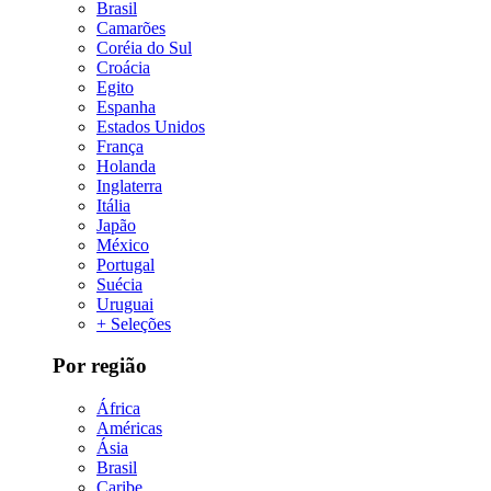
Brasil
Camarões
Coréia do Sul
Croácia
Egito
Espanha
Estados Unidos
França
Holanda
Inglaterra
Itália
Japão
México
Portugal
Suécia
Uruguai
+ Seleções
Por região
África
Américas
Ásia
Brasil
Caribe