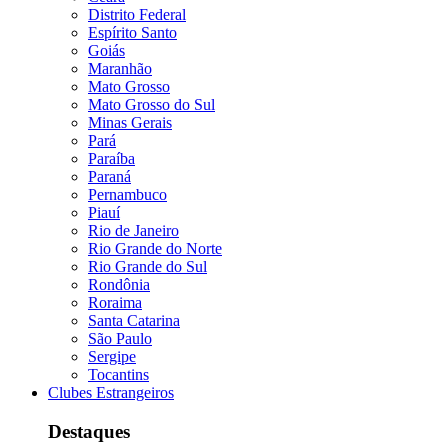
Distrito Federal
Espírito Santo
Goiás
Maranhão
Mato Grosso
Mato Grosso do Sul
Minas Gerais
Pará
Paraíba
Paraná
Pernambuco
Piauí
Rio de Janeiro
Rio Grande do Norte
Rio Grande do Sul
Rondônia
Roraima
Santa Catarina
São Paulo
Sergipe
Tocantins
Clubes Estrangeiros
Destaques