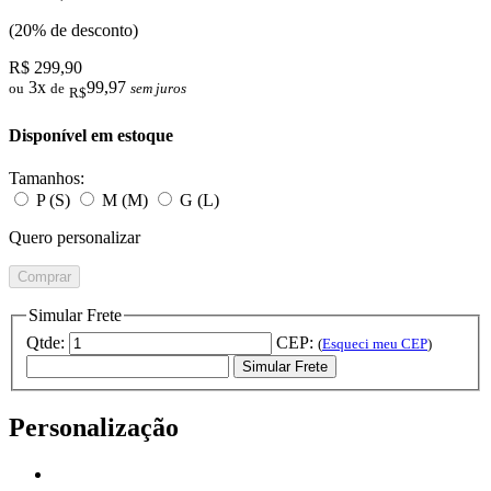
(20% de desconto)
R$ 299,90
3x
99,97
ou
de
sem juros
R$
Disponível em estoque
Tamanhos:
P (S)
M (M)
G (L)
Quero personalizar
Comprar
Simular Frete
Qtde:
CEP:
(
Esqueci meu CEP
)
Simular Frete
Personalização