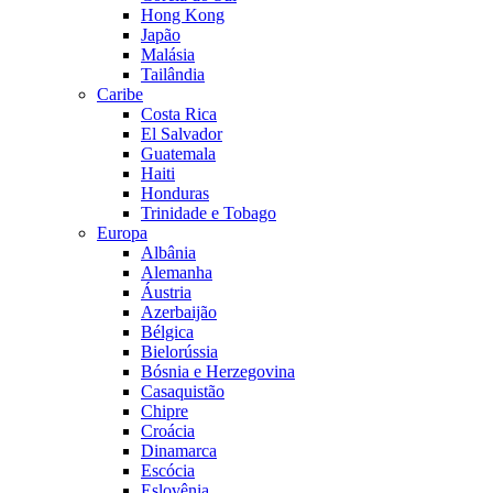
Hong Kong
Japão
Malásia
Tailândia
Caribe
Costa Rica
El Salvador
Guatemala
Haiti
Honduras
Trinidade e Tobago
Europa
Albânia
Alemanha
Áustria
Azerbaijão
Bélgica
Bielorússia
Bósnia e Herzegovina
Casaquistão
Chipre
Croácia
Dinamarca
Escócia
Eslovênia