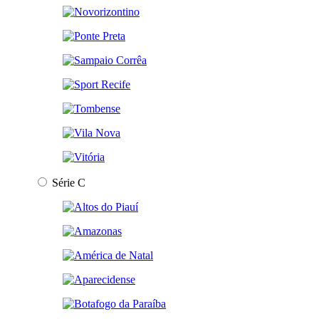
Série C