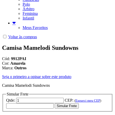
Polo
Árbitro
Feminina
Infantil
❤
Meus Favoritos
Voltar às compras
Camisa Mamelodi Sundowns
Cód:
9912PAI
Cor:
Amarela
Marca:
Outros
Seja o primeiro a opinar sobre este produto
Camisa Mamelodi Sundowns
Simular Frete
Qtde:
CEP:
(
Esqueci meu CEP
)
Simular Frete