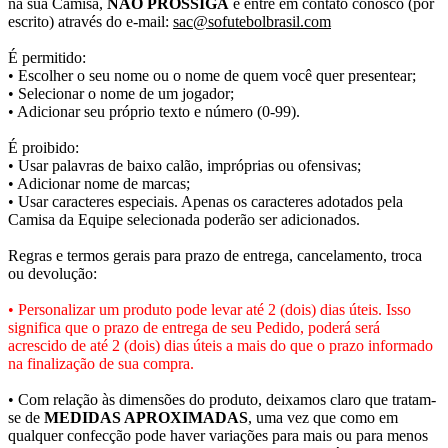
na sua Camisa,
NÃO PROSSIGA
e entre em contato conosco (por
escrito) através do e-mail:
sac@sofutebolbrasil.com
É permitido:
• Escolher o seu nome ou o nome de quem você quer presentear;
• Selecionar o nome de um jogador;
• Adicionar seu próprio texto e número (0-99).
É proibido:
• Usar palavras de baixo calão, impróprias ou ofensivas;
• Adicionar nome de marcas;
• Usar caracteres especiais. Apenas os caracteres adotados pela
Camisa da Equipe selecionada poderão ser adicionados.
Regras e termos gerais para prazo de entrega, cancelamento, troca
ou devolução:
• Personalizar um produto pode levar até 2 (dois) dias úteis. Isso
significa que o prazo de entrega de seu Pedido, poderá será
acrescido de até 2 (dois) dias úteis a mais do que o prazo informado
na finalização de sua compra.
• Com relação às dimensões do produto, deixamos claro que tratam-
se de
MEDIDAS APROXIMADAS
, uma vez que como em
qualquer confecção pode haver variações para mais ou para menos