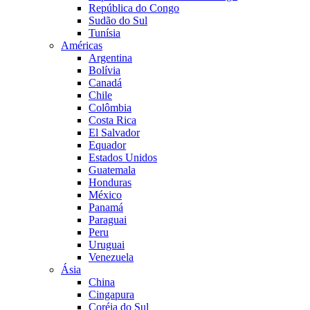
República do Congo
Sudão do Sul
Tunísia
Américas
Argentina
Bolívia
Canadá
Chile
Colômbia
Costa Rica
El Salvador
Equador
Estados Unidos
Guatemala
Honduras
México
Panamá
Paraguai
Peru
Uruguai
Venezuela
Ásia
China
Cingapura
Coréia do Sul