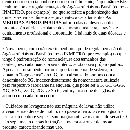
dentro do mesmo tamanho e do mesmo fabricante, já que não existe
nenhum tipo de regulamentação de órgãos oficiais no Brasil (como o
INMETRO, por exemplo), no que se refere à padronização das
dimensões em centímetros equivalentes a cada tamanho. As
MEDIDAS APROXIMADAS
informadas na descrição do
produto, são aferidas exatamente da mesma maneira, através de
equipamento profissional e apropriado já há mais de duas décadas e
meia.
• Novamente, como não existe nenhum tipo de regulamentação de
órgãos oficiais no Brasil (como o INMETRO, por exemplo) no que
tange à padronização da nomenclatura dos tamanhos das
confecções, cada marca, a seu critério, adota o seu próprio padrão.
Apenas e tão somente por uma questão interna de sistema, o
tamanho "logo acima" do GG, foi padronizado por nós com a
denominação 3G, independentemente da nomenclatura utilizada
pelo respectivo fabricante na etiqueta, que pode ser EG, G1, GGG,
XG, EXG, XGG, 2GG, 3X etc; enfim, uma série de siglas, de
acordo com cada fornecedor.
• Cuidados na lavagem: não use máquina de lavar, não utilize
alvejante, não deixe de molho, não passe a ferro, lave em água fria,
use sabão neutro e seque à sombra (não utilize máquina de secar). O
não seguimento dessas instruções, poderá acarretar danos ao
produto, caracterizando mau uso.