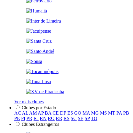
Ver mais clubes
Clubes por Estado
AC
AL
AM
AP
BA
CE
DF
ES
GO
MA
MG
MS
MT
PA
PB
PE
PI
PR
RJ
RN
RO
RR
RS
SC
SE
SP
TO
Clubes Estrangeiros