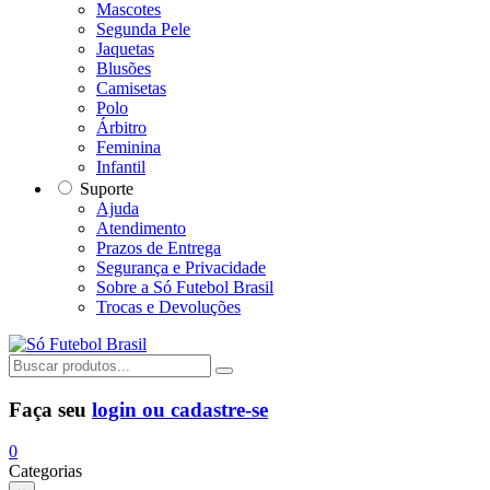
Mascotes
Segunda Pele
Jaquetas
Blusões
Camisetas
Polo
Árbitro
Feminina
Infantil
Suporte
Ajuda
Atendimento
Prazos de Entrega
Segurança e Privacidade
Sobre a Só Futebol Brasil
Trocas e Devoluções
Faça seu
login ou cadastre-se
0
Categorias