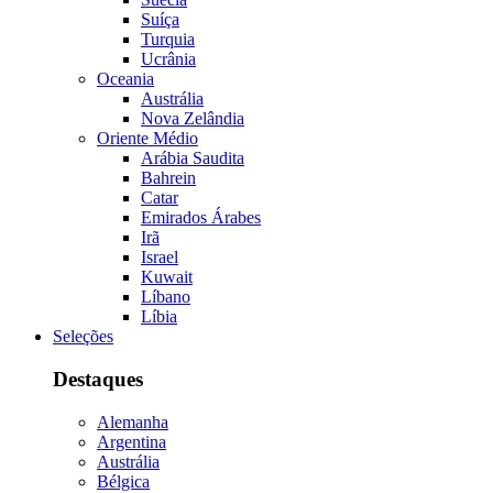
Suíça
Turquia
Ucrânia
Oceania
Austrália
Nova Zelândia
Oriente Médio
Arábia Saudita
Bahrein
Catar
Emirados Árabes
Irã
Israel
Kuwait
Líbano
Líbia
Seleções
Destaques
Alemanha
Argentina
Austrália
Bélgica