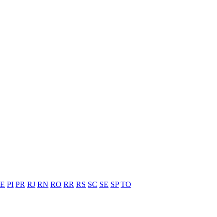
PE
PI
PR
RJ
RN
RO
RR
RS
SC
SE
SP
TO