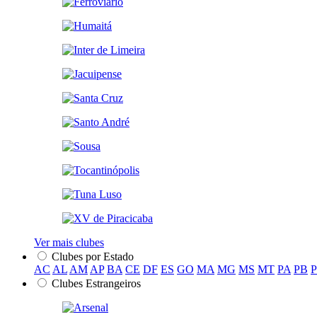
Ver mais clubes
Clubes por Estado
AC
AL
AM
AP
BA
CE
DF
ES
GO
MA
MG
MS
MT
PA
PB
Clubes Estrangeiros