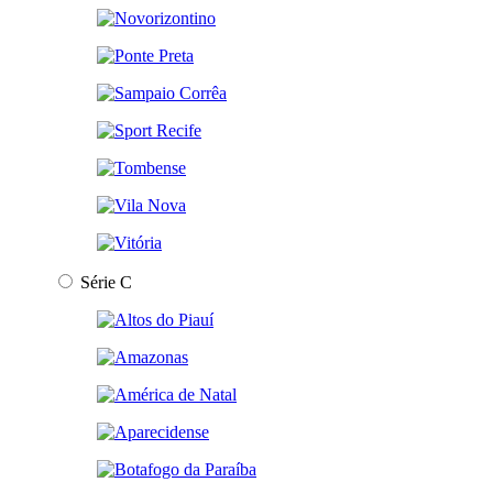
Série C