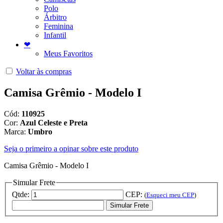
Polo
Árbitro
Feminina
Infantil
❤
Meus Favoritos
Voltar às compras
Camisa Grêmio - Modelo I
Cód:
110925
Cor:
Azul Celeste e Preta
Marca:
Umbro
Seja o primeiro a opinar sobre este produto
Camisa Grêmio - Modelo I
Simular Frete
Qtde:
CEP:
(
Esqueci meu CEP
)
Simular Frete