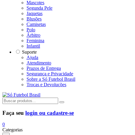
Mascotes
Segunda Pele
Jaquetas
Blusões
Camisetas
Polo
Árbitro
Feminina
Infantil
Suporte
Ajuda
Atendimento
Prazos de Entrega
Segurança e Privacidade
Sobre a Só Futebol Brasil
Trocas e Devoluções
Faça seu
login ou cadastre-se
0
Categorias