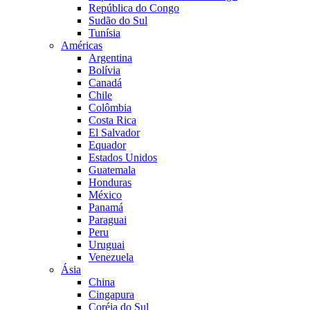
República do Congo
Sudão do Sul
Tunísia
Américas
Argentina
Bolívia
Canadá
Chile
Colômbia
Costa Rica
El Salvador
Equador
Estados Unidos
Guatemala
Honduras
México
Panamá
Paraguai
Peru
Uruguai
Venezuela
Ásia
China
Cingapura
Coréia do Sul