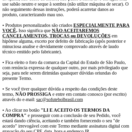
use sabão neutro e seque à sombra (não utilize máquina de secar). O
não seguimento dessas instruções, poderá acarretar danos ao
produto, caracterizando mau uso.
• Produtos personalizados são criados
ESPECIALMENTE PARA
VOCÊ
.
Isso significa que
NÃO ACEITAREMOS
CANCELAMENTOS, TROCAS ou DEVOLUÇÕES
em
hipótese alguma, exceto por defeito de fabricação (após posterior e
minuciosa analise e devidamente comprovado através de laudo
técnico emitido pelo fabricante).
• Fica eleito o foro da comarca da Capital do Estado de São Paulo,
com renúncia expressa de qualquer outro, por mais privilegiado que
seja, para nele serem dirimidas quaisquer dúvidas oriundas do
presente Termo.
• Se você tiver qualquer dúvida a respeito das condições deste
termo,
NÃO PROSSIGA
e entre em contato conosco (por escrito)
através do e-mail:
sac@sofutebolbrasil.com
• Ao clicar no botão
"LI E ACEITO OS TERMOS DA
COMPRA"
e prosseguir com a conclusão de seu Pedido, você
estará dando ciência, aceitando e também fornecendo o seu "de
acordo" irrevogável com este Termo mediante assinatura digital com
gravação do seu CPF, data, hora e endereço IP.