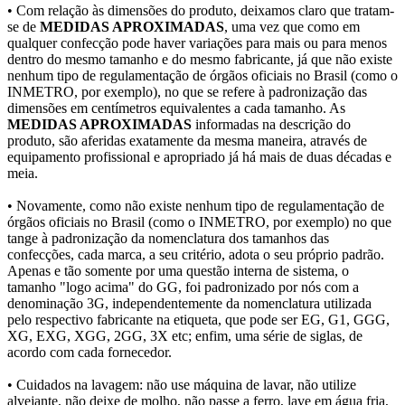
• Com relação às dimensões do produto, deixamos claro que tratam-
se de
MEDIDAS APROXIMADAS
, uma vez que como em
qualquer confecção pode haver variações para mais ou para menos
dentro do mesmo tamanho e do mesmo fabricante, já que não existe
nenhum tipo de regulamentação de órgãos oficiais no Brasil (como o
INMETRO, por exemplo), no que se refere à padronização das
dimensões em centímetros equivalentes a cada tamanho. As
MEDIDAS APROXIMADAS
informadas na descrição do
produto, são aferidas exatamente da mesma maneira, através de
equipamento profissional e apropriado já há mais de duas décadas e
meia.
• Novamente, como não existe nenhum tipo de regulamentação de
órgãos oficiais no Brasil (como o INMETRO, por exemplo) no que
tange à padronização da nomenclatura dos tamanhos das
confecções, cada marca, a seu critério, adota o seu próprio padrão.
Apenas e tão somente por uma questão interna de sistema, o
tamanho "logo acima" do GG, foi padronizado por nós com a
denominação 3G, independentemente da nomenclatura utilizada
pelo respectivo fabricante na etiqueta, que pode ser EG, G1, GGG,
XG, EXG, XGG, 2GG, 3X etc; enfim, uma série de siglas, de
acordo com cada fornecedor.
• Cuidados na lavagem: não use máquina de lavar, não utilize
alvejante, não deixe de molho, não passe a ferro, lave em água fria,