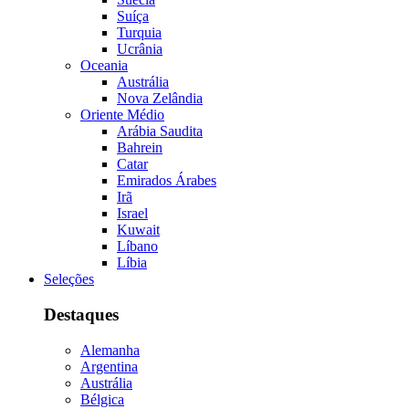
Suíça
Turquia
Ucrânia
Oceania
Austrália
Nova Zelândia
Oriente Médio
Arábia Saudita
Bahrein
Catar
Emirados Árabes
Irã
Israel
Kuwait
Líbano
Líbia
Seleções
Destaques
Alemanha
Argentina
Austrália
Bélgica