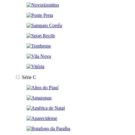
Série C