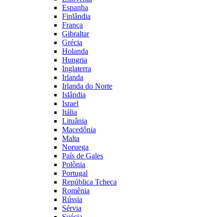
Espanha
Finlândia
França
Gibraltar
Grécia
Holanda
Hungria
Inglaterra
Irlanda
Irlanda do Norte
Islândia
Israel
Itália
Lituânia
Macedônia
Malta
Noruega
País de Gales
Polônia
Portugal
República Tcheca
Romênia
Rússia
Sérvia
Suécia