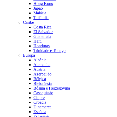
Hong Kong
Japão
Malásia
Tailândia
Caribe
Costa Rica
El Salvador
Guatemala
Haiti
Honduras
Trinidade e Tobago
Europa
Albânia
Alemanha
Áustria
Azerbaijão
Bélgica
Bielorússia
Bósnia e Herzegovina
Casaquistão
Chipre
Croácia
Dinamarca
Escócia
Eslovênia