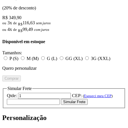
(20% de desconto)
R$ 349,90
3x
116,63
ou
de
sem juros
R$
4x
99,49
ou
de
com juros
R$
Disponível em estoque
Tamanhos:
P (S)
M (M)
G (L)
GG (XL)
3G (XXL)
Quero personalizar
Comprar
Simular Frete
Qtde:
CEP:
(
Esqueci meu CEP
)
Simular Frete
Personalização