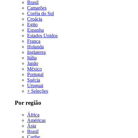
Brasil
Camarões
Coréia do Sul
Croácia
Egito
Espanha
Estados Unidos
França
Holanda
Inglaterra
Itália
Japão
México
Portugal
Suécia
Uruguai
+ Seleções
Por região
África
Américas
Ásia
Brasil
Caribe