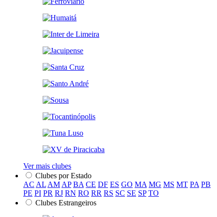
Ver mais clubes
Clubes por Estado
AC
AL
AM
AP
BA
CE
DF
ES
GO
MA
MG
MS
MT
PA
PB
PE
PI
PR
RJ
RN
RO
RR
RS
SC
SE
SP
TO
Clubes Estrangeiros