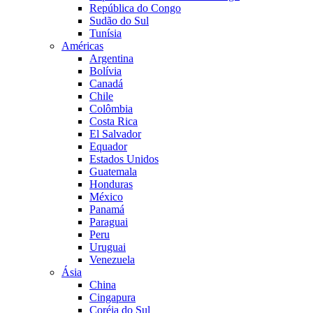
República do Congo
Sudão do Sul
Tunísia
Américas
Argentina
Bolívia
Canadá
Chile
Colômbia
Costa Rica
El Salvador
Equador
Estados Unidos
Guatemala
Honduras
México
Panamá
Paraguai
Peru
Uruguai
Venezuela
Ásia
China
Cingapura
Coréia do Sul