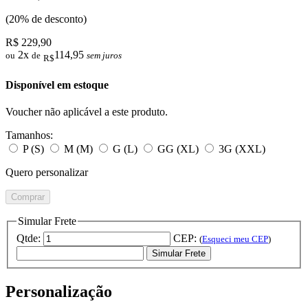
(20% de desconto)
R$ 229,90
2x
114,95
ou
de
sem juros
R$
Disponível em estoque
Voucher não aplicável a este produto.
Tamanhos:
P (S)
M (M)
G (L)
GG (XL)
3G (XXL)
Quero personalizar
Comprar
Simular Frete
Qtde:
CEP:
(
Esqueci meu CEP
)
Simular Frete
Personalização