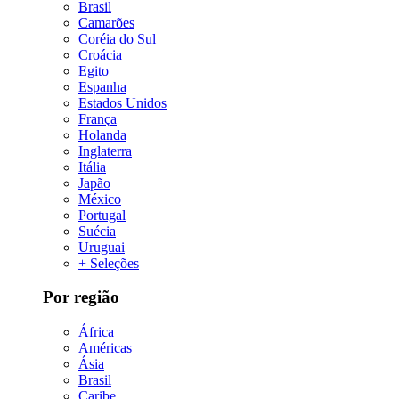
Brasil
Camarões
Coréia do Sul
Croácia
Egito
Espanha
Estados Unidos
França
Holanda
Inglaterra
Itália
Japão
México
Portugal
Suécia
Uruguai
+ Seleções
Por região
África
Américas
Ásia
Brasil
Caribe