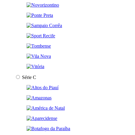
Série C