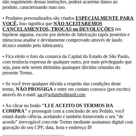
não seguimento dessas instruções, poderá acarretar danos ao
produto, caracterizando mau uso.
• Produtos personalizados são criados
ESPECIALMENTE PARA
VOCÊ
.
Isso significa que
NÃO ACEITAREMOS
CANCELAMENTOS, TROCAS ou DEVOLUÇÕES
em
hipótese alguma, exceto por defeito de fabricação (após posterior e
minuciosa analise e devidamente comprovado através de laudo
técnico emitido pelo fabricante).
• Fica eleito o foro da comarca da Capital do Estado de São Paulo,
com renúncia expressa de qualquer outro, por mais privilegiado que
seja, para nele serem dirimidas quaisquer dúvidas oriundas do
presente Termo.
• Se você tiver qualquer dúvida a respeito das condições deste
termo,
NÃO PROSSIGA
e entre em contato conosco (por escrito)
através do e-mail:
sac@sofutebolbrasil.com
• Ao clicar no botão
"LI E ACEITO OS TERMOS DA
COMPRA"
e prosseguir com a conclusão de seu Pedido, você
estará dando ciência, aceitando e também fornecendo o seu "de
acordo" irrevogável com este Termo mediante assinatura digital com
gravação do seu CPF, data, hora e endereço IP.