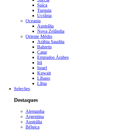
Suíça
Turquia
Ucrânia
Oceania
Austrália
Nova Zelândia
Oriente Médio
Arábia Saudita
Bahrein
Catar
Emirados Árabes
Irã
Israel
Kuwait
Líbano
Líbia
Seleções
Destaques
Alemanha
Argentina
Austrália
Bélgica