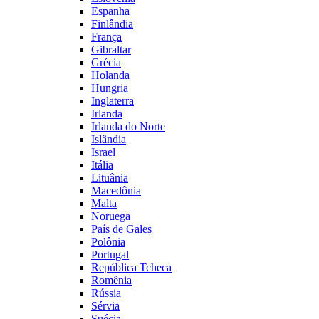
Espanha
Finlândia
França
Gibraltar
Grécia
Holanda
Hungria
Inglaterra
Irlanda
Irlanda do Norte
Islândia
Israel
Itália
Lituânia
Macedônia
Malta
Noruega
País de Gales
Polônia
Portugal
República Tcheca
Romênia
Rússia
Sérvia
Suécia