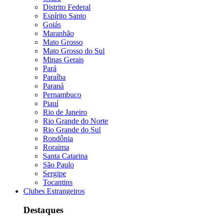
Distrito Federal
Espírito Santo
Goiás
Maranhão
Mato Grosso
Mato Grosso do Sul
Minas Gerais
Pará
Paraíba
Paraná
Pernambuco
Piauí
Rio de Janeiro
Rio Grande do Norte
Rio Grande do Sul
Rondônia
Roraima
Santa Catarina
São Paulo
Sergipe
Tocantins
Clubes Estrangeiros
Destaques