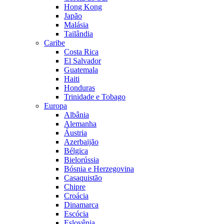
Hong Kong
Japão
Malásia
Tailândia
Caribe
Costa Rica
El Salvador
Guatemala
Haiti
Honduras
Trinidade e Tobago
Europa
Albânia
Alemanha
Áustria
Azerbaijão
Bélgica
Bielorússia
Bósnia e Herzegovina
Casaquistão
Chipre
Croácia
Dinamarca
Escócia
Eslovênia