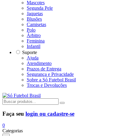
Mascotes
Segunda Pele
Jaquetas
Blusões
Camisetas
Polo
Árbitro
Feminina
Infantil
Suporte
Ajuda
Atendimento
Prazos de Entrega
Segurança e Privacidade
Sobre a Só Futebol Brasil
Trocas e Devoluções
Faça seu
login ou cadastre-se
0
Categorias