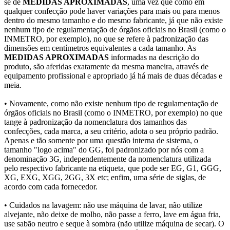
se de
MEDIDAS APROXIMADAS
, uma vez que como em
qualquer confecção pode haver variações para mais ou para menos
dentro do mesmo tamanho e do mesmo fabricante, já que não existe
nenhum tipo de regulamentação de órgãos oficiais no Brasil (como o
INMETRO, por exemplo), no que se refere à padronização das
dimensões em centímetros equivalentes a cada tamanho. As
MEDIDAS APROXIMADAS
informadas na descrição do
produto, são aferidas exatamente da mesma maneira, através de
equipamento profissional e apropriado já há mais de duas décadas e
meia.
• Novamente, como não existe nenhum tipo de regulamentação de
órgãos oficiais no Brasil (como o INMETRO, por exemplo) no que
tange à padronização da nomenclatura dos tamanhos das
confecções, cada marca, a seu critério, adota o seu próprio padrão.
Apenas e tão somente por uma questão interna de sistema, o
tamanho "logo acima" do GG, foi padronizado por nós com a
denominação 3G, independentemente da nomenclatura utilizada
pelo respectivo fabricante na etiqueta, que pode ser EG, G1, GGG,
XG, EXG, XGG, 2GG, 3X etc; enfim, uma série de siglas, de
acordo com cada fornecedor.
• Cuidados na lavagem: não use máquina de lavar, não utilize
alvejante, não deixe de molho, não passe a ferro, lave em água fria,
use sabão neutro e seque à sombra (não utilize máquina de secar). O