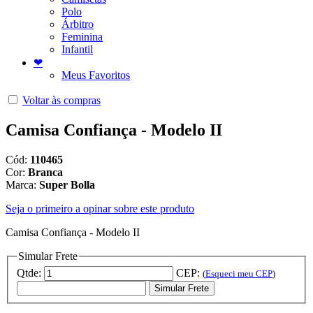
Polo
Árbitro
Feminina
Infantil
❤
Meus Favoritos
Voltar às compras
Camisa Confiança - Modelo II
Cód:
110465
Cor:
Branca
Marca:
Super Bolla
Seja o primeiro a opinar sobre este produto
Camisa Confiança - Modelo II
Simular Frete
Qtde:
CEP:
(
Esqueci meu CEP
)
Simular Frete