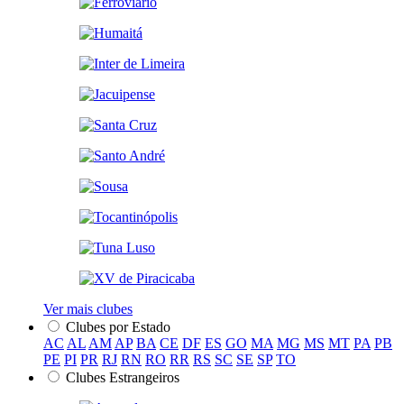
Ver mais clubes
Clubes por Estado
AC
AL
AM
AP
BA
CE
DF
ES
GO
MA
MG
MS
MT
PA
PB
PE
PI
PR
RJ
RN
RO
RR
RS
SC
SE
SP
TO
Clubes Estrangeiros