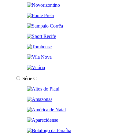
Série C