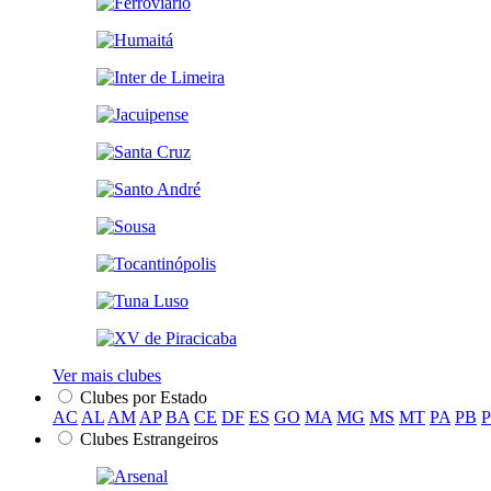
Ver mais clubes
Clubes por Estado
AC
AL
AM
AP
BA
CE
DF
ES
GO
MA
MG
MS
MT
PA
PB
Clubes Estrangeiros