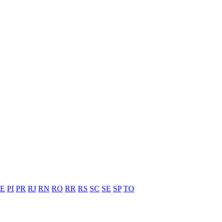
PE
PI
PR
RJ
RN
RO
RR
RS
SC
SE
SP
TO