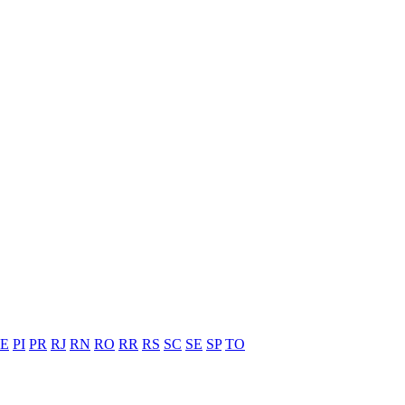
PE
PI
PR
RJ
RN
RO
RR
RS
SC
SE
SP
TO