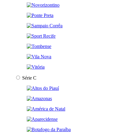
Série C