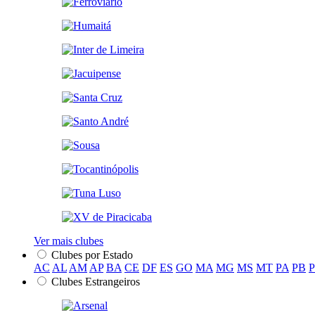
Ver mais clubes
Clubes por Estado
AC
AL
AM
AP
BA
CE
DF
ES
GO
MA
MG
MS
MT
PA
PB
Clubes Estrangeiros