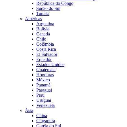
República do Congo
Sudão do Sul
Tunísia
Américas
Argentina
Bolívia
Canadá
Chile
Colômbia
Costa Rica
El Salvador
Equador
Estados Unidos
Guatemala
Honduras
México
Panamá
Paraguai
Peru
Uruguai
Venezuela
Ásia
China
Cingapura
Coréia do Sul