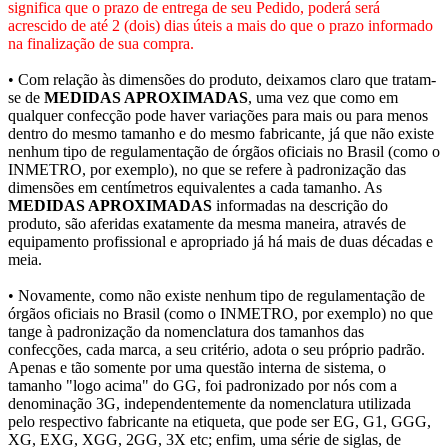
significa que o prazo de entrega de seu Pedido, poderá será
acrescido de até 2 (dois) dias úteis a mais do que o prazo informado
na finalização de sua compra.
• Com relação às dimensões do produto, deixamos claro que tratam-
se de
MEDIDAS APROXIMADAS
, uma vez que como em
qualquer confecção pode haver variações para mais ou para menos
dentro do mesmo tamanho e do mesmo fabricante, já que não existe
nenhum tipo de regulamentação de órgãos oficiais no Brasil (como o
INMETRO, por exemplo), no que se refere à padronização das
dimensões em centímetros equivalentes a cada tamanho. As
MEDIDAS APROXIMADAS
informadas na descrição do
produto, são aferidas exatamente da mesma maneira, através de
equipamento profissional e apropriado já há mais de duas décadas e
meia.
• Novamente, como não existe nenhum tipo de regulamentação de
órgãos oficiais no Brasil (como o INMETRO, por exemplo) no que
tange à padronização da nomenclatura dos tamanhos das
confecções, cada marca, a seu critério, adota o seu próprio padrão.
Apenas e tão somente por uma questão interna de sistema, o
tamanho "logo acima" do GG, foi padronizado por nós com a
denominação 3G, independentemente da nomenclatura utilizada
pelo respectivo fabricante na etiqueta, que pode ser EG, G1, GGG,
XG, EXG, XGG, 2GG, 3X etc; enfim, uma série de siglas, de