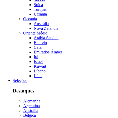
Suíça
Turquia
Ucrânia
Oceania
Austrália
Nova Zelândia
Oriente Médio
Arábia Saudita
Bahrein
Catar
Emirados Árabes
Irã
Israel
Kuwait
Líbano
Líbia
Seleções
Destaques
Alemanha
Argentina
Austrália
Bélgica