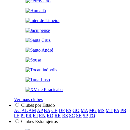
Ver mais clubes
Clubes por Estado
AC
AL
AM
AP
BA
CE
DF
ES
GO
MA
MG
MS
MT
PA
PB
PE
PI
PR
RJ
RN
RO
RR
RS
SC
SE
SP
TO
Clubes Estrangeiros