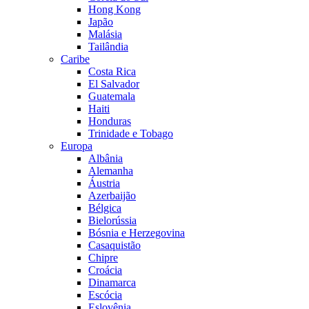
Hong Kong
Japão
Malásia
Tailândia
Caribe
Costa Rica
El Salvador
Guatemala
Haiti
Honduras
Trinidade e Tobago
Europa
Albânia
Alemanha
Áustria
Azerbaijão
Bélgica
Bielorússia
Bósnia e Herzegovina
Casaquistão
Chipre
Croácia
Dinamarca
Escócia
Eslovênia