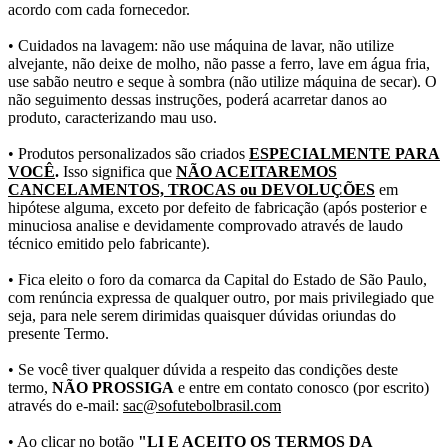
acordo com cada fornecedor.
• Cuidados na lavagem: não use máquina de lavar, não utilize
alvejante, não deixe de molho, não passe a ferro, lave em água fria,
use sabão neutro e seque à sombra (não utilize máquina de secar). O
não seguimento dessas instruções, poderá acarretar danos ao
produto, caracterizando mau uso.
• Produtos personalizados são criados
ESPECIALMENTE PARA
VOCÊ
.
Isso significa que
NÃO ACEITAREMOS
CANCELAMENTOS, TROCAS ou DEVOLUÇÕES
em
hipótese alguma, exceto por defeito de fabricação (após posterior e
minuciosa analise e devidamente comprovado através de laudo
técnico emitido pelo fabricante).
• Fica eleito o foro da comarca da Capital do Estado de São Paulo,
com renúncia expressa de qualquer outro, por mais privilegiado que
seja, para nele serem dirimidas quaisquer dúvidas oriundas do
presente Termo.
• Se você tiver qualquer dúvida a respeito das condições deste
termo,
NÃO PROSSIGA
e entre em contato conosco (por escrito)
através do e-mail:
sac@sofutebolbrasil.com
• Ao clicar no botão
"LI E ACEITO OS TERMOS DA