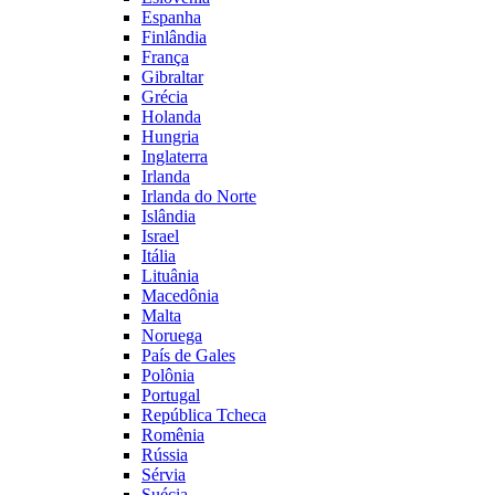
Espanha
Finlândia
França
Gibraltar
Grécia
Holanda
Hungria
Inglaterra
Irlanda
Irlanda do Norte
Islândia
Israel
Itália
Lituânia
Macedônia
Malta
Noruega
País de Gales
Polônia
Portugal
República Tcheca
Romênia
Rússia
Sérvia
Suécia