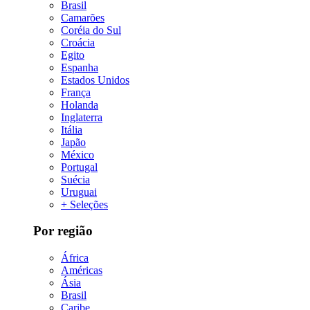
Brasil
Camarões
Coréia do Sul
Croácia
Egito
Espanha
Estados Unidos
França
Holanda
Inglaterra
Itália
Japão
México
Portugal
Suécia
Uruguai
+ Seleções
Por região
África
Américas
Ásia
Brasil
Caribe