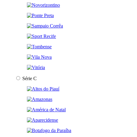
Série C