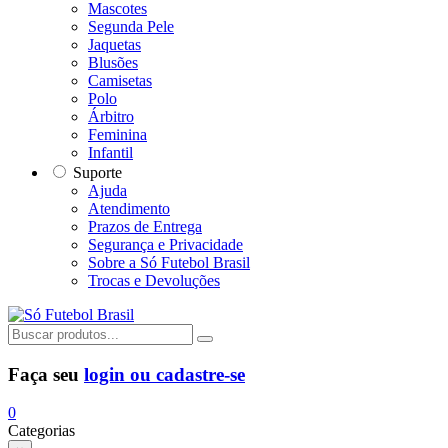
Mascotes
Segunda Pele
Jaquetas
Blusões
Camisetas
Polo
Árbitro
Feminina
Infantil
Suporte
Ajuda
Atendimento
Prazos de Entrega
Segurança e Privacidade
Sobre a Só Futebol Brasil
Trocas e Devoluções
Faça seu
login ou cadastre-se
0
Categorias