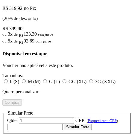
R$ 319,92
no Pix
(20% de desconto)
R$ 399,90
3x
133,30
ou
de
sem juros
R$
5x
92,69
ou
de
com juros
R$
Disponível em estoque
Voucher não aplicável a este produto.
Tamanhos:
P (S)
M (M)
G (L)
GG (XL)
3G (XXL)
Quero personalizar
Comprar
Simular Frete
Qtde:
CEP:
(
Esqueci meu CEP
)
Simular Frete