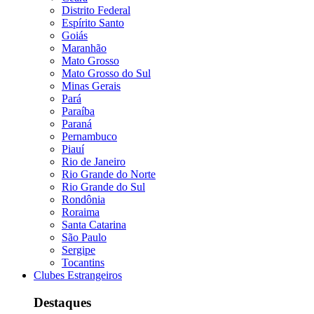
Distrito Federal
Espírito Santo
Goiás
Maranhão
Mato Grosso
Mato Grosso do Sul
Minas Gerais
Pará
Paraíba
Paraná
Pernambuco
Piauí
Rio de Janeiro
Rio Grande do Norte
Rio Grande do Sul
Rondônia
Roraima
Santa Catarina
São Paulo
Sergipe
Tocantins
Clubes Estrangeiros
Destaques