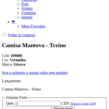
Polo
Árbitro
Feminina
Infantil
❤
Meus Favoritos
Voltar às compras
Camisa Mantova - Treino
Cód:
109080
Cor:
Vermelha
Marca:
Givova
Seja o primeiro a opinar sobre este produto
Lançamento
Camisa Mantova - Treino
Simular Frete
Qtde:
CEP:
(
Esqueci meu CEP
)
Simular Frete