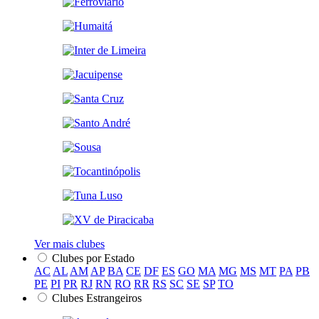
Ver mais clubes
Clubes por Estado
AC
AL
AM
AP
BA
CE
DF
ES
GO
MA
MG
MS
MT
PA
PB
PE
PI
PR
RJ
RN
RO
RR
RS
SC
SE
SP
TO
Clubes Estrangeiros