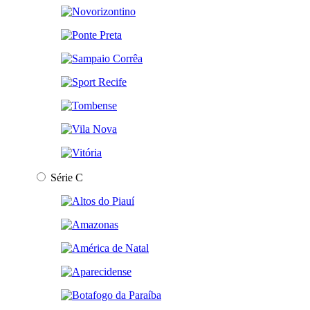
Série C