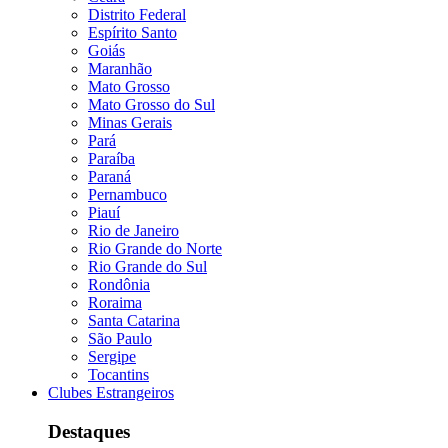
Distrito Federal
Espírito Santo
Goiás
Maranhão
Mato Grosso
Mato Grosso do Sul
Minas Gerais
Pará
Paraíba
Paraná
Pernambuco
Piauí
Rio de Janeiro
Rio Grande do Norte
Rio Grande do Sul
Rondônia
Roraima
Santa Catarina
São Paulo
Sergipe
Tocantins
Clubes Estrangeiros
Destaques