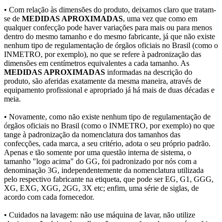
• Com relação às dimensões do produto, deixamos claro que tratam-
se de
MEDIDAS APROXIMADAS
, uma vez que como em
qualquer confecção pode haver variações para mais ou para menos
dentro do mesmo tamanho e do mesmo fabricante, já que não existe
nenhum tipo de regulamentação de órgãos oficiais no Brasil (como o
INMETRO, por exemplo), no que se refere à padronização das
dimensões em centímetros equivalentes a cada tamanho. As
MEDIDAS APROXIMADAS
informadas na descrição do
produto, são aferidas exatamente da mesma maneira, através de
equipamento profissional e apropriado já há mais de duas décadas e
meia.
• Novamente, como não existe nenhum tipo de regulamentação de
órgãos oficiais no Brasil (como o INMETRO, por exemplo) no que
tange à padronização da nomenclatura dos tamanhos das
confecções, cada marca, a seu critério, adota o seu próprio padrão.
Apenas e tão somente por uma questão interna de sistema, o
tamanho "logo acima" do GG, foi padronizado por nós com a
denominação 3G, independentemente da nomenclatura utilizada
pelo respectivo fabricante na etiqueta, que pode ser EG, G1, GGG,
XG, EXG, XGG, 2GG, 3X etc; enfim, uma série de siglas, de
acordo com cada fornecedor.
• Cuidados na lavagem: não use máquina de lavar, não utilize