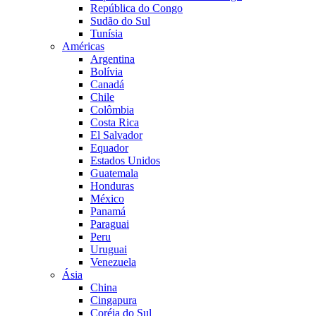
República do Congo
Sudão do Sul
Tunísia
Américas
Argentina
Bolívia
Canadá
Chile
Colômbia
Costa Rica
El Salvador
Equador
Estados Unidos
Guatemala
Honduras
México
Panamá
Paraguai
Peru
Uruguai
Venezuela
Ásia
China
Cingapura
Coréia do Sul