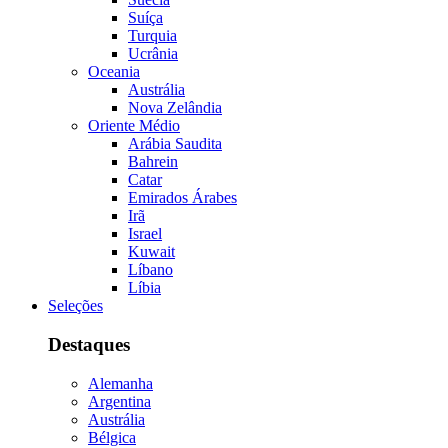
Suíça
Turquia
Ucrânia
Oceania
Austrália
Nova Zelândia
Oriente Médio
Arábia Saudita
Bahrein
Catar
Emirados Árabes
Irã
Israel
Kuwait
Líbano
Líbia
Seleções
Destaques
Alemanha
Argentina
Austrália
Bélgica