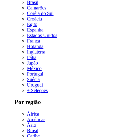
Brasil
Camarões
Coréia do Sul
Croácia
Egito
Espanha
Estados Unidos
França
Holanda
Inglaterra
Itália
Japão
México
Portugal
Suécia
Uruguai
+ Seleções
Por região
África
Américas
Ásia
Brasil
Caribe