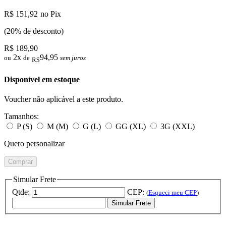
R$ 151,92
no Pix
(20% de desconto)
R$ 189,90
2x
94,95
ou
de
sem juros
R$
Disponível em estoque
Voucher não aplicável a este produto.
Tamanhos:
P (S)
M (M)
G (L)
GG (XL)
3G (XXL)
Quero personalizar
Comprar
Simular Frete
Qtde:
CEP:
(
Esqueci meu CEP
)
Simular Frete