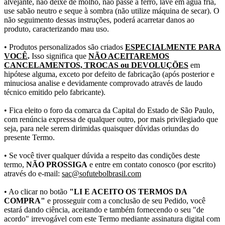
alvejante, não deixe de molho, não passe a ferro, lave em água fria,
use sabão neutro e seque à sombra (não utilize máquina de secar). O
não seguimento dessas instruções, poderá acarretar danos ao
produto, caracterizando mau uso.
• Produtos personalizados são criados
ESPECIALMENTE PARA
VOCÊ
.
Isso significa que
NÃO ACEITAREMOS
CANCELAMENTOS, TROCAS ou DEVOLUÇÕES
em
hipótese alguma, exceto por defeito de fabricação (após posterior e
minuciosa analise e devidamente comprovado através de laudo
técnico emitido pelo fabricante).
• Fica eleito o foro da comarca da Capital do Estado de São Paulo,
com renúncia expressa de qualquer outro, por mais privilegiado que
seja, para nele serem dirimidas quaisquer dúvidas oriundas do
presente Termo.
• Se você tiver qualquer dúvida a respeito das condições deste
termo,
NÃO PROSSIGA
e entre em contato conosco (por escrito)
através do e-mail:
sac@sofutebolbrasil.com
• Ao clicar no botão
"LI E ACEITO OS TERMOS DA
COMPRA"
e prosseguir com a conclusão de seu Pedido, você
estará dando ciência, aceitando e também fornecendo o seu "de
acordo" irrevogável com este Termo mediante assinatura digital com