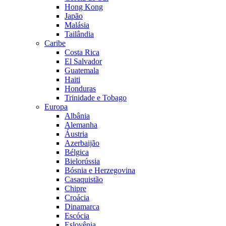
Hong Kong
Japão
Malásia
Tailândia
Caribe
Costa Rica
El Salvador
Guatemala
Haiti
Honduras
Trinidade e Tobago
Europa
Albânia
Alemanha
Áustria
Azerbaijão
Bélgica
Bielorússia
Bósnia e Herzegovina
Casaquistão
Chipre
Croácia
Dinamarca
Escócia
Eslovênia