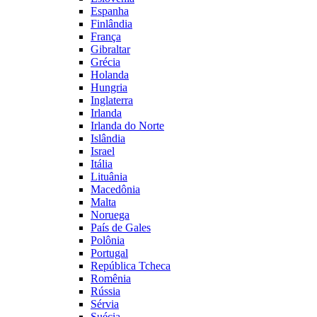
Espanha
Finlândia
França
Gibraltar
Grécia
Holanda
Hungria
Inglaterra
Irlanda
Irlanda do Norte
Islândia
Israel
Itália
Lituânia
Macedônia
Malta
Noruega
País de Gales
Polônia
Portugal
República Tcheca
Romênia
Rússia
Sérvia
Suécia