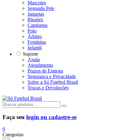
Mascotes
Segunda Pele
Jaquetas
Blusões
Camisetas
Polo
Árbitro
Feminina
Infantil
Suporte
Ajuda
Atendimento
Prazos de Entrega
Segurança e Privacidade
Sobre a Só Futebol Brasil
Trocas e Devoluções
Faça seu
login ou cadastre-se
0
Categorias