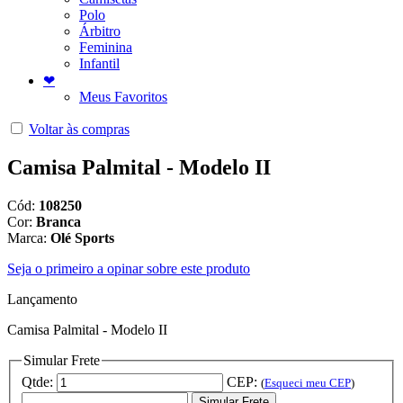
Polo
Árbitro
Feminina
Infantil
❤
Meus Favoritos
Voltar às compras
Camisa Palmital - Modelo II
Cód:
108250
Cor:
Branca
Marca:
Olé Sports
Seja o primeiro a opinar sobre este produto
Lançamento
Camisa Palmital - Modelo II
Simular Frete
Qtde:
CEP:
(
Esqueci meu CEP
)
Simular Frete