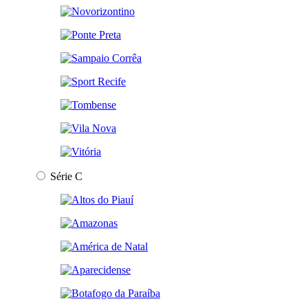
Série C