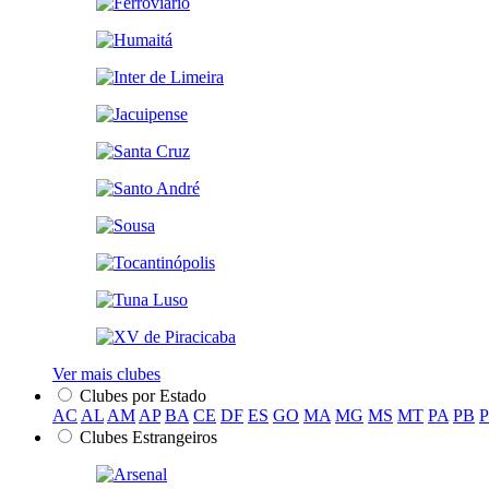
Ver mais clubes
Clubes por Estado
AC
AL
AM
AP
BA
CE
DF
ES
GO
MA
MG
MS
MT
PA
PB
Clubes Estrangeiros