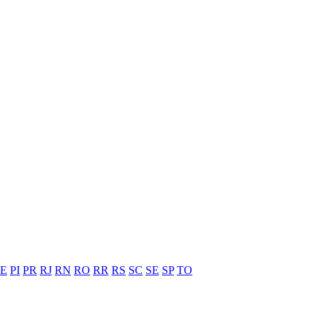
PE
PI
PR
RJ
RN
RO
RR
RS
SC
SE
SP
TO