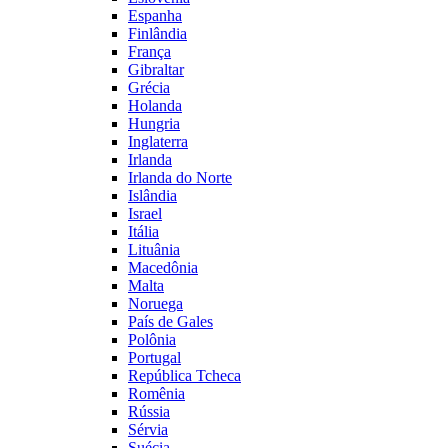
Espanha
Finlândia
França
Gibraltar
Grécia
Holanda
Hungria
Inglaterra
Irlanda
Irlanda do Norte
Islândia
Israel
Itália
Lituânia
Macedônia
Malta
Noruega
País de Gales
Polônia
Portugal
República Tcheca
Romênia
Rússia
Sérvia
Suécia