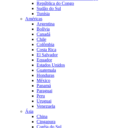
República do Congo
Sudão do Sul
Tunísia
Américas
Argentina
Bolívia
Canadá
Chile
Colômbia
Costa Rica
El Salvador
Equador
Estados Unidos
Guatemala
Honduras
México
Panamá
Paraguai
Peru
Uruguai
Venezuela
Ásia
China
Cingapura
Coréia do Sul