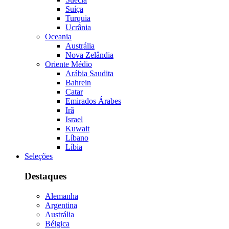
Suíça
Turquia
Ucrânia
Oceania
Austrália
Nova Zelândia
Oriente Médio
Arábia Saudita
Bahrein
Catar
Emirados Árabes
Irã
Israel
Kuwait
Líbano
Líbia
Seleções
Destaques
Alemanha
Argentina
Austrália
Bélgica