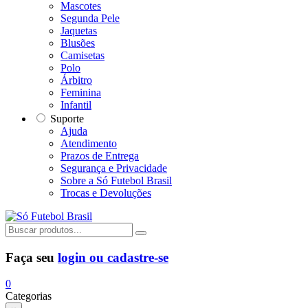
Mascotes
Segunda Pele
Jaquetas
Blusões
Camisetas
Polo
Árbitro
Feminina
Infantil
Suporte
Ajuda
Atendimento
Prazos de Entrega
Segurança e Privacidade
Sobre a Só Futebol Brasil
Trocas e Devoluções
Faça seu
login ou cadastre-se
0
Categorias