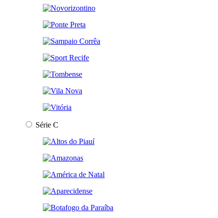
Série C