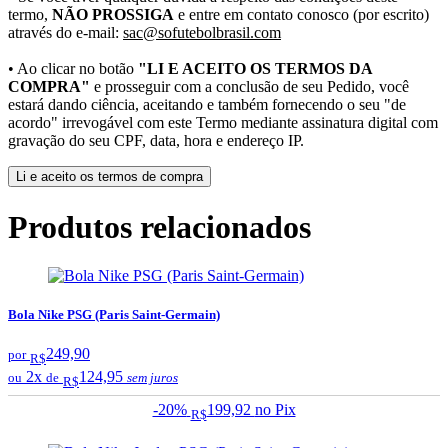
termo,
NÃO PROSSIGA
e entre em contato conosco (por escrito)
através do e-mail:
sac@sofutebolbrasil.com
• Ao clicar no botão
"LI E ACEITO OS TERMOS DA
COMPRA"
e prosseguir com a conclusão de seu Pedido, você
estará dando ciência, aceitando e também fornecendo o seu "de
acordo" irrevogável com este Termo mediante assinatura digital com
gravação do seu CPF, data, hora e endereço IP.
Li e aceito os termos de compra
Produtos relacionados
Bola Nike PSG (Paris Saint-Germain)
249,90
por
R$
2x
124,95
ou
de
sem juros
R$
-20%
199,92
no Pix
R$