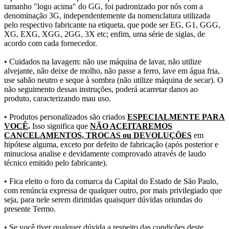
tamanho "logo acima" do GG, foi padronizado por nós com a
denominação 3G, independentemente da nomenclatura utilizada
pelo respectivo fabricante na etiqueta, que pode ser EG, G1, GGG,
XG, EXG, XGG, 2GG, 3X etc; enfim, uma série de siglas, de
acordo com cada fornecedor.
• Cuidados na lavagem: não use máquina de lavar, não utilize
alvejante, não deixe de molho, não passe a ferro, lave em água fria,
use sabão neutro e seque à sombra (não utilize máquina de secar). O
não seguimento dessas instruções, poderá acarretar danos ao
produto, caracterizando mau uso.
• Produtos personalizados são criados
ESPECIALMENTE PARA
VOCÊ
.
Isso significa que
NÃO ACEITAREMOS
CANCELAMENTOS, TROCAS ou DEVOLUÇÕES
em
hipótese alguma, exceto por defeito de fabricação (após posterior e
minuciosa analise e devidamente comprovado através de laudo
técnico emitido pelo fabricante).
• Fica eleito o foro da comarca da Capital do Estado de São Paulo,
com renúncia expressa de qualquer outro, por mais privilegiado que
seja, para nele serem dirimidas quaisquer dúvidas oriundas do
presente Termo.
• Se você tiver qualquer dúvida a respeito das condições deste