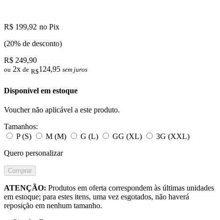
R$ 199,92
no Pix
(20% de desconto)
R$ 249,90
2x
124,95
ou
de
sem juros
R$
Disponível em estoque
Voucher não aplicável a este produto.
Tamanhos:
P (S)
M (M)
G (L)
GG (XL)
3G (XXL)
Quero personalizar
Comprar
ATENÇÃO:
Produtos em oferta correspondem às últimas unidades
em estoque; para estes itens, uma vez esgotados, não haverá
reposição em nenhum tamanho.