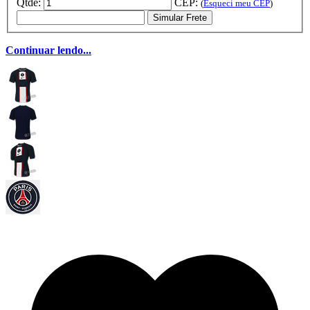
Qtde:
CEP:
(
Esqueci meu CEP
)
Simular Frete
Continuar lendo...