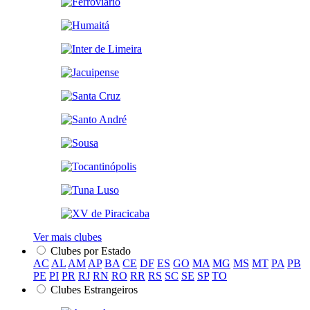
Ver mais clubes
Clubes por Estado
AC
AL
AM
AP
BA
CE
DF
ES
GO
MA
MG
MS
MT
PA
PB
PE
PI
PR
RJ
RN
RO
RR
RS
SC
SE
SP
TO
Clubes Estrangeiros