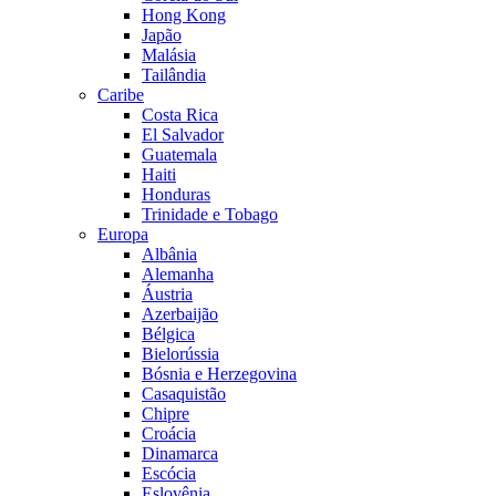
Hong Kong
Japão
Malásia
Tailândia
Caribe
Costa Rica
El Salvador
Guatemala
Haiti
Honduras
Trinidade e Tobago
Europa
Albânia
Alemanha
Áustria
Azerbaijão
Bélgica
Bielorússia
Bósnia e Herzegovina
Casaquistão
Chipre
Croácia
Dinamarca
Escócia
Eslovênia