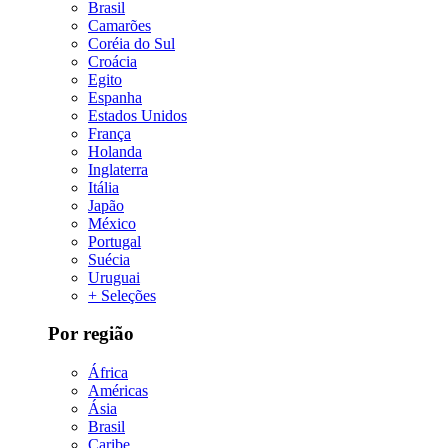
Brasil
Camarões
Coréia do Sul
Croácia
Egito
Espanha
Estados Unidos
França
Holanda
Inglaterra
Itália
Japão
México
Portugal
Suécia
Uruguai
+ Seleções
Por região
África
Américas
Ásia
Brasil
Caribe