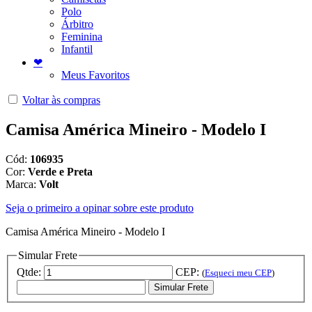
Polo
Árbitro
Feminina
Infantil
❤
Meus Favoritos
Voltar às compras
Camisa América Mineiro - Modelo I
Cód:
106935
Cor:
Verde e Preta
Marca:
Volt
Seja o primeiro a opinar sobre este produto
Camisa América Mineiro - Modelo I
Simular Frete
Qtde:
CEP:
(
Esqueci meu CEP
)
Simular Frete