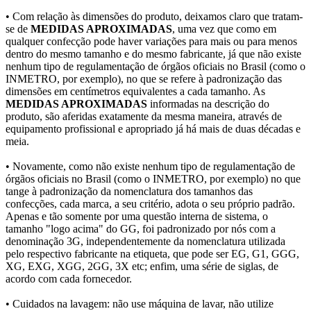
• Com relação às dimensões do produto, deixamos claro que tratam-
se de
MEDIDAS APROXIMADAS
, uma vez que como em
qualquer confecção pode haver variações para mais ou para menos
dentro do mesmo tamanho e do mesmo fabricante, já que não existe
nenhum tipo de regulamentação de órgãos oficiais no Brasil (como o
INMETRO, por exemplo), no que se refere à padronização das
dimensões em centímetros equivalentes a cada tamanho. As
MEDIDAS APROXIMADAS
informadas na descrição do
produto, são aferidas exatamente da mesma maneira, através de
equipamento profissional e apropriado já há mais de duas décadas e
meia.
• Novamente, como não existe nenhum tipo de regulamentação de
órgãos oficiais no Brasil (como o INMETRO, por exemplo) no que
tange à padronização da nomenclatura dos tamanhos das
confecções, cada marca, a seu critério, adota o seu próprio padrão.
Apenas e tão somente por uma questão interna de sistema, o
tamanho "logo acima" do GG, foi padronizado por nós com a
denominação 3G, independentemente da nomenclatura utilizada
pelo respectivo fabricante na etiqueta, que pode ser EG, G1, GGG,
XG, EXG, XGG, 2GG, 3X etc; enfim, uma série de siglas, de
acordo com cada fornecedor.
• Cuidados na lavagem: não use máquina de lavar, não utilize