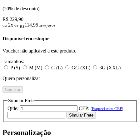
(20% de desconto)
R$ 229,90
2x
114,95
ou
de
sem juros
R$
Disponível em estoque
Voucher não aplicável a este produto.
Tamanhos:
P (S)
M (M)
G (L)
GG (XL)
3G (XXL)
Quero personalizar
Comprar
Simular Frete
Qtde:
CEP:
(
Esqueci meu CEP
)
Simular Frete
Personalização