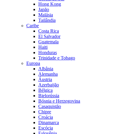
Hong Kong
Japão
Malásia
Tailândia
Caribe
Costa Rica
El Salvador
Guatemala
Haiti
Honduras
Trinidade e Tobago
Europa
Albânia
Alemanha
Áustria
Azerbaijão
Bélgica
Bielorússia
Bósnia e Herzegovina
Casaquistão
Chipre
Croácia
Dinamarca
Escócia
Eslovênia