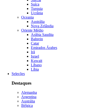
Suíça
Turquia
Ucrânia
Oceania
Austrália
Nova Zelândia
Oriente Médio
Arábia Saudita
Bahrein
Catar
Emirados Árabes
Irã
Israel
Kuwait
Líbano
Líbia
Seleções
Destaques
Alemanha
Argentina
Austrália
Bélgica