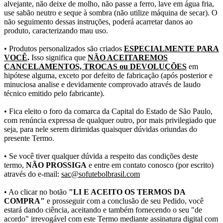
alvejante, não deixe de molho, não passe a ferro, lave em água fria,
use sabão neutro e seque à sombra (não utilize máquina de secar). O
não seguimento dessas instruções, poderá acarretar danos ao
produto, caracterizando mau uso.
• Produtos personalizados são criados
ESPECIALMENTE PARA
VOCÊ
.
Isso significa que
NÃO ACEITAREMOS
CANCELAMENTOS, TROCAS ou DEVOLUÇÕES
em
hipótese alguma, exceto por defeito de fabricação (após posterior e
minuciosa analise e devidamente comprovado através de laudo
técnico emitido pelo fabricante).
• Fica eleito o foro da comarca da Capital do Estado de São Paulo,
com renúncia expressa de qualquer outro, por mais privilegiado que
seja, para nele serem dirimidas quaisquer dúvidas oriundas do
presente Termo.
• Se você tiver qualquer dúvida a respeito das condições deste
termo,
NÃO PROSSIGA
e entre em contato conosco (por escrito)
através do e-mail:
sac@sofutebolbrasil.com
• Ao clicar no botão
"LI E ACEITO OS TERMOS DA
COMPRA"
e prosseguir com a conclusão de seu Pedido, você
estará dando ciência, aceitando e também fornecendo o seu "de
acordo" irrevogável com este Termo mediante assinatura digital com