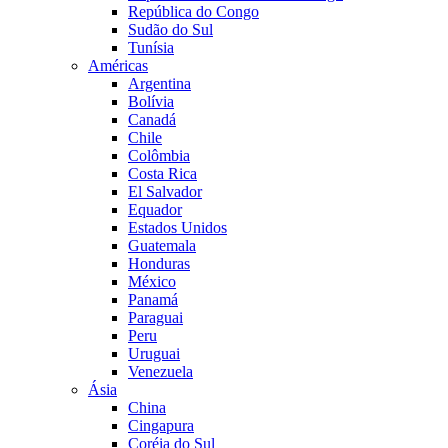
República do Congo
Sudão do Sul
Tunísia
Américas
Argentina
Bolívia
Canadá
Chile
Colômbia
Costa Rica
El Salvador
Equador
Estados Unidos
Guatemala
Honduras
México
Panamá
Paraguai
Peru
Uruguai
Venezuela
Ásia
China
Cingapura
Coréia do Sul