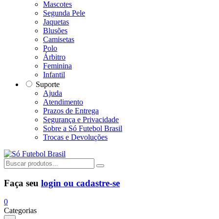
Mascotes
Segunda Pele
Jaquetas
Blusões
Camisetas
Polo
Árbitro
Feminina
Infantil
Suporte
Ajuda
Atendimento
Prazos de Entrega
Segurança e Privacidade
Sobre a Só Futebol Brasil
Trocas e Devoluções
Faça seu
login ou cadastre-se
0
Categorias