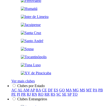
Ver mais clubes
Clubes por Estado
AC
AL
AM
AP
BA
CE
DF
ES
GO
MA
MG
MS
MT
PA
PB
PE
PI
PR
RJ
RN
RO
RR
RS
SC
SE
SP
TO
Clubes Estrangeiros