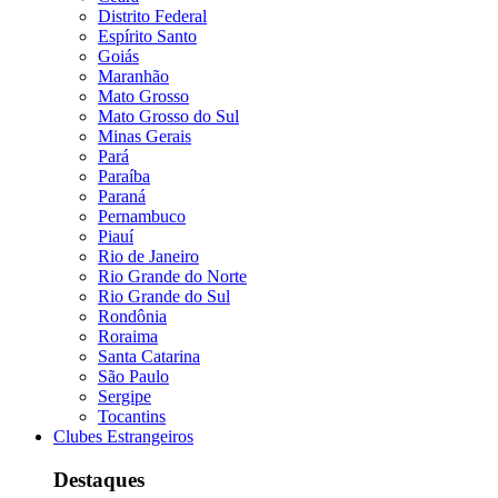
Distrito Federal
Espírito Santo
Goiás
Maranhão
Mato Grosso
Mato Grosso do Sul
Minas Gerais
Pará
Paraíba
Paraná
Pernambuco
Piauí
Rio de Janeiro
Rio Grande do Norte
Rio Grande do Sul
Rondônia
Roraima
Santa Catarina
São Paulo
Sergipe
Tocantins
Clubes Estrangeiros
Destaques