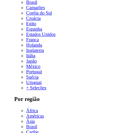
Brasil
Camarões
Coréia do Sul
Croácia
Egito
Espanha
Estados Unidos
França
Holanda
Inglaterra
Itália
Japão
México
Portugal
Suécia
Uruguai
+ Seleções
Por região
África
Américas
Ásia
Brasil
Caribe