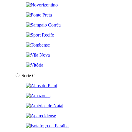
Série C