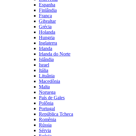
Espanha
Finlândia
França
Gibraltar
Grécia
Holanda
Hungria
Inglaterra
Irlanda
Irlanda do Norte
Islândia
Israel
Itália
Lituânia
Macedônia
Malta
Noruega
País de Gales
Polônia
Portugal
República Tcheca
Romênia
Rússia
Sérvia
Suécia