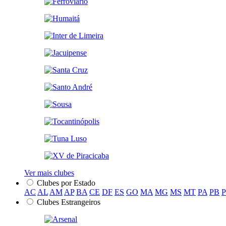
Ver mais clubes
Clubes por Estado
AC
AL
AM
AP
BA
CE
DF
ES
GO
MA
MG
MS
MT
PA
PB
Clubes Estrangeiros