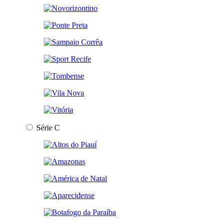
Série C