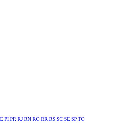
PE
PI
PR
RJ
RN
RO
RR
RS
SC
SE
SP
TO