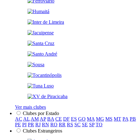
Ver mais clubes
Clubes por Estado
AC
AL
AM
AP
BA
CE
DF
ES
GO
MA
MG
MS
MT
PA
PB
PE
PI
PR
RJ
RN
RO
RR
RS
SC
SE
SP
TO
Clubes Estrangeiros