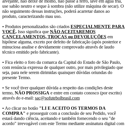
alvejante, não deixe de molho, não passe a ferro, lave em água fria,
use sabão neutro e seque à sombra (não utilize máquina de secar). O
não seguimento dessas instruções, poderá acarretar danos ao
produto, caracterizando mau uso.
• Produtos personalizados são criados
ESPECIALMENTE PARA
VOCÊ
.
Isso significa que
NÃO ACEITAREMOS
CANCELAMENTOS, TROCAS ou DEVOLUÇÕES
em
hipótese alguma, exceto por defeito de fabricação (após posterior e
minuciosa analise e devidamente comprovado através de laudo
técnico emitido pelo fabricante).
• Fica eleito o foro da comarca da Capital do Estado de São Paulo,
com renúncia expressa de qualquer outro, por mais privilegiado que
seja, para nele serem dirimidas quaisquer dúvidas oriundas do
presente Termo.
• Se você tiver qualquer dúvida a respeito das condições deste
termo,
NÃO PROSSIGA
e entre em contato conosco (por escrito)
através do e-mail:
sac@sofutebolbrasil.com
• Ao clicar no botão
"LI E ACEITO OS TERMOS DA
COMPRA"
e prosseguir com a conclusão de seu Pedido, você
estará dando ciência, aceitando e também fornecendo o seu "de
acordo" irrevogável com este Termo mediante assinatura digital com