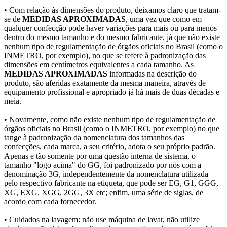
• Com relação às dimensões do produto, deixamos claro que tratam-
se de
MEDIDAS APROXIMADAS
, uma vez que como em
qualquer confecção pode haver variações para mais ou para menos
dentro do mesmo tamanho e do mesmo fabricante, já que não existe
nenhum tipo de regulamentação de órgãos oficiais no Brasil (como o
INMETRO, por exemplo), no que se refere à padronização das
dimensões em centímetros equivalentes a cada tamanho. As
MEDIDAS APROXIMADAS
informadas na descrição do
produto, são aferidas exatamente da mesma maneira, através de
equipamento profissional e apropriado já há mais de duas décadas e
meia.
• Novamente, como não existe nenhum tipo de regulamentação de
órgãos oficiais no Brasil (como o INMETRO, por exemplo) no que
tange à padronização da nomenclatura dos tamanhos das
confecções, cada marca, a seu critério, adota o seu próprio padrão.
Apenas e tão somente por uma questão interna de sistema, o
tamanho "logo acima" do GG, foi padronizado por nós com a
denominação 3G, independentemente da nomenclatura utilizada
pelo respectivo fabricante na etiqueta, que pode ser EG, G1, GGG,
XG, EXG, XGG, 2GG, 3X etc; enfim, uma série de siglas, de
acordo com cada fornecedor.
• Cuidados na lavagem: não use máquina de lavar, não utilize