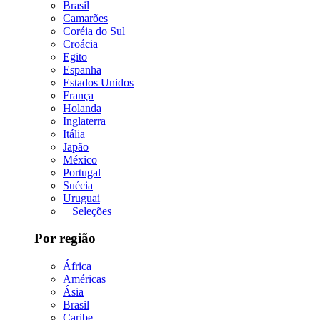
Brasil
Camarões
Coréia do Sul
Croácia
Egito
Espanha
Estados Unidos
França
Holanda
Inglaterra
Itália
Japão
México
Portugal
Suécia
Uruguai
+ Seleções
Por região
África
Américas
Ásia
Brasil
Caribe