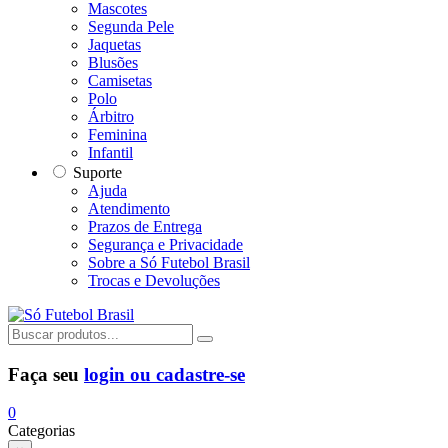
Mascotes
Segunda Pele
Jaquetas
Blusões
Camisetas
Polo
Árbitro
Feminina
Infantil
Suporte
Ajuda
Atendimento
Prazos de Entrega
Segurança e Privacidade
Sobre a Só Futebol Brasil
Trocas e Devoluções
Faça seu
login ou cadastre-se
0
Categorias