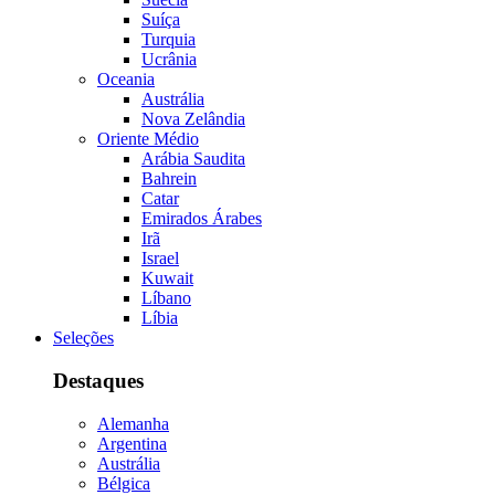
Suíça
Turquia
Ucrânia
Oceania
Austrália
Nova Zelândia
Oriente Médio
Arábia Saudita
Bahrein
Catar
Emirados Árabes
Irã
Israel
Kuwait
Líbano
Líbia
Seleções
Destaques
Alemanha
Argentina
Austrália
Bélgica