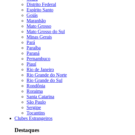
Distrito Federal
Espírito Santo
Goiás
Maranhão
Mato Grosso
Mato Grosso do Sul
Minas Gerais
Pará
Paraíba
Paraná
Pernambuco
Piauí
Rio de Janeiro
Rio Grande do Norte
Rio Grande do Sul
Rondônia
Roraima
Santa Catarina
São Paulo
Sergipe
Tocantins
Clubes Estrangeiros
Destaques