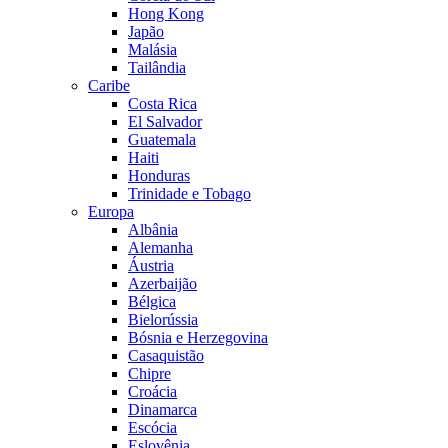
Hong Kong
Japão
Malásia
Tailândia
Caribe
Costa Rica
El Salvador
Guatemala
Haiti
Honduras
Trinidade e Tobago
Europa
Albânia
Alemanha
Áustria
Azerbaijão
Bélgica
Bielorússia
Bósnia e Herzegovina
Casaquistão
Chipre
Croácia
Dinamarca
Escócia
Eslovênia