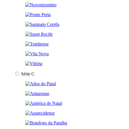
Série C