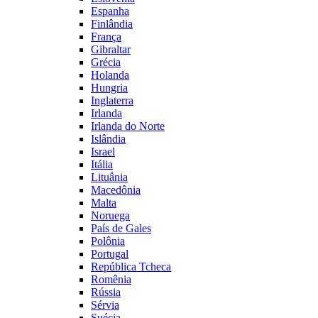
Espanha
Finlândia
França
Gibraltar
Grécia
Holanda
Hungria
Inglaterra
Irlanda
Irlanda do Norte
Islândia
Israel
Itália
Lituânia
Macedônia
Malta
Noruega
País de Gales
Polônia
Portugal
República Tcheca
Romênia
Rússia
Sérvia
Suécia