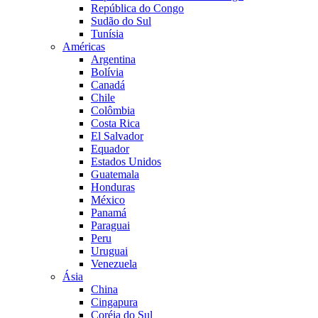
República do Congo
Sudão do Sul
Tunísia
Américas
Argentina
Bolívia
Canadá
Chile
Colômbia
Costa Rica
El Salvador
Equador
Estados Unidos
Guatemala
Honduras
México
Panamá
Paraguai
Peru
Uruguai
Venezuela
Ásia
China
Cingapura
Coréia do Sul