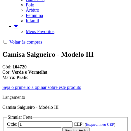
Polo
Árbitro
Feminina
Infantil
❤
Meus Favoritos
Voltar às compras
Camisa Salgueiro - Modelo III
Cód:
104720
Cor:
Verde e Vermelha
Marca:
Pratic
Seja o primeiro a opinar sobre este produto
Lançamento
Camisa Salgueiro - Modelo III
Simular Frete
Qtde:
CEP:
(
Esqueci meu CEP
)
Simular Frete