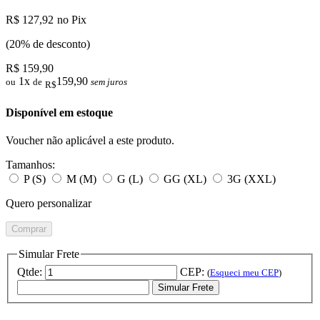
R$ 127,92
no Pix
(20% de desconto)
R$ 159,90
1x
159,90
ou
de
sem juros
R$
Disponível em estoque
Voucher não aplicável a este produto.
Tamanhos:
P (S)
M (M)
G (L)
GG (XL)
3G (XXL)
Quero personalizar
Comprar
Simular Frete
Qtde:
CEP:
(
Esqueci meu CEP
)
Simular Frete