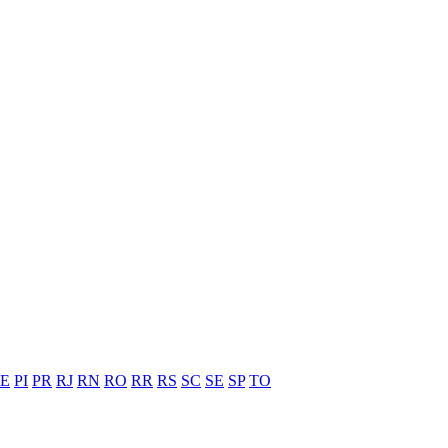
PE
PI
PR
RJ
RN
RO
RR
RS
SC
SE
SP
TO