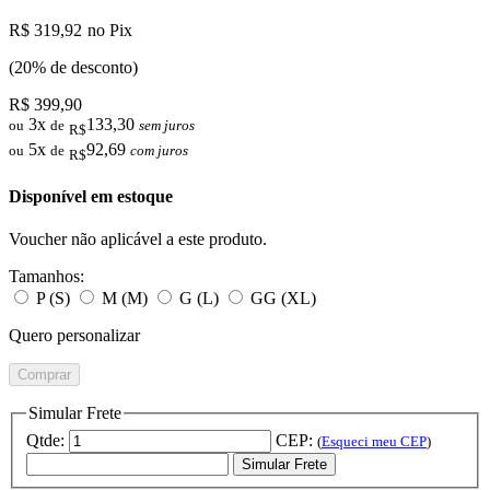
R$ 319,92
no Pix
(20% de desconto)
R$ 399,90
3x
133,30
ou
de
sem juros
R$
5x
92,69
ou
de
com juros
R$
Disponível em estoque
Voucher não aplicável a este produto.
Tamanhos:
P (S)
M (M)
G (L)
GG (XL)
Quero personalizar
Comprar
Simular Frete
Qtde:
CEP:
(
Esqueci meu CEP
)
Simular Frete