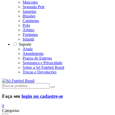
Mascotes
Segunda Pele
Jaquetas
Blusões
Camisetas
Polo
Árbitro
Feminina
Infantil
Suporte
Ajuda
Atendimento
Prazos de Entrega
Segurança e Privacidade
Sobre a Só Futebol Brasil
Trocas e Devoluções
Faça seu
login ou cadastre-se
0
Categorias