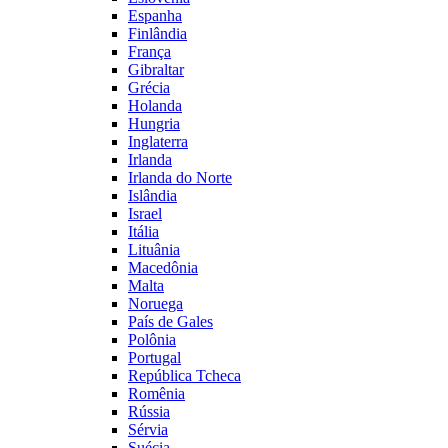
Espanha
Finlândia
França
Gibraltar
Grécia
Holanda
Hungria
Inglaterra
Irlanda
Irlanda do Norte
Islândia
Israel
Itália
Lituânia
Macedônia
Malta
Noruega
País de Gales
Polônia
Portugal
República Tcheca
Romênia
Rússia
Sérvia
Suécia