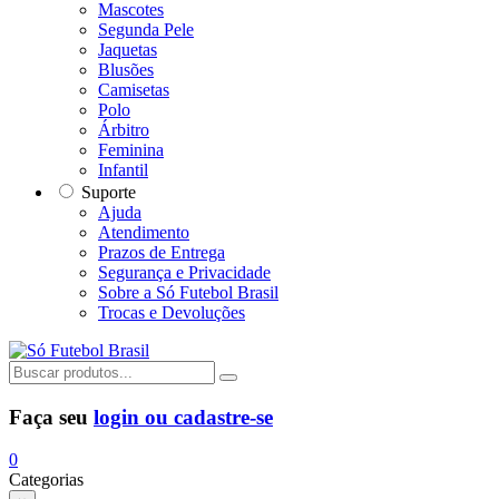
Mascotes
Segunda Pele
Jaquetas
Blusões
Camisetas
Polo
Árbitro
Feminina
Infantil
Suporte
Ajuda
Atendimento
Prazos de Entrega
Segurança e Privacidade
Sobre a Só Futebol Brasil
Trocas e Devoluções
Faça seu
login ou cadastre-se
0
Categorias