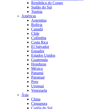
República do Congo
Sudão do Sul
Tunísia
Américas
Argentina
Bolívia
Canadá
Chile
Colômbia
Costa Rica
El Salvador
Equador
Estados Unidos
Guatemala
Honduras
México
Panamá
Paraguai
Peru
Uruguai
Venezuela
Ásia
China
Cingapura
Coréia do Sul