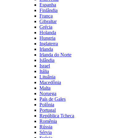
Espanha
Finlândia
França
Gibraltar
Grécia
Holanda
Hungria
Inglaterra
Irlanda
Irlanda do Norte
Islândia
Israel
Itália
Lituânia
Macedônia
Malta
Noruega
País de Gales
Polônia
Portugal
República Tcheca
Romênia
Rússia
Sérvia
Suécia