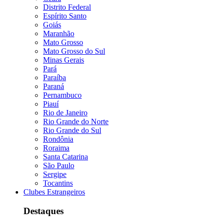
Distrito Federal
Espírito Santo
Goiás
Maranhão
Mato Grosso
Mato Grosso do Sul
Minas Gerais
Pará
Paraíba
Paraná
Pernambuco
Piauí
Rio de Janeiro
Rio Grande do Norte
Rio Grande do Sul
Rondônia
Roraima
Santa Catarina
São Paulo
Sergipe
Tocantins
Clubes Estrangeiros
Destaques