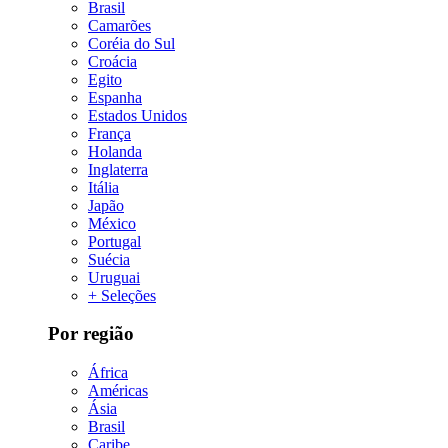
Brasil
Camarões
Coréia do Sul
Croácia
Egito
Espanha
Estados Unidos
França
Holanda
Inglaterra
Itália
Japão
México
Portugal
Suécia
Uruguai
+ Seleções
Por região
África
Américas
Ásia
Brasil
Caribe