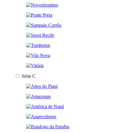
Série C