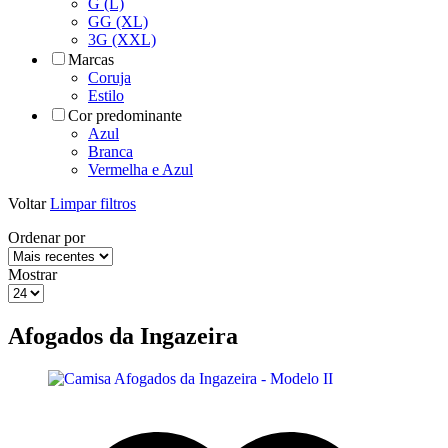
G (L)
GG (XL)
3G (XXL)
Marcas
Coruja
Estilo
Cor predominante
Azul
Branca
Vermelha e Azul
Voltar
Limpar filtros
Ordenar por
Mostrar
Afogados da Ingazeira