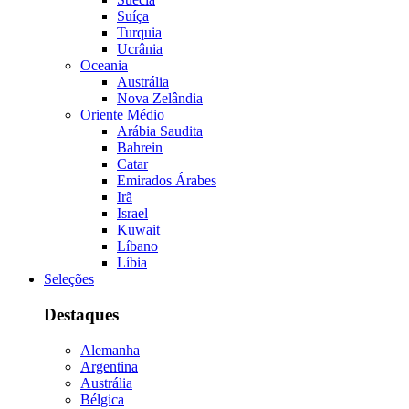
Suíça
Turquia
Ucrânia
Oceania
Austrália
Nova Zelândia
Oriente Médio
Arábia Saudita
Bahrein
Catar
Emirados Árabes
Irã
Israel
Kuwait
Líbano
Líbia
Seleções
Destaques
Alemanha
Argentina
Austrália
Bélgica