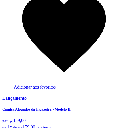
Adicionar aos favoritos
Lançamento
Camisa Afogados da Ingazeira - Modelo II
159,90
por
R$
1x
159,90
ou
de
sem juros