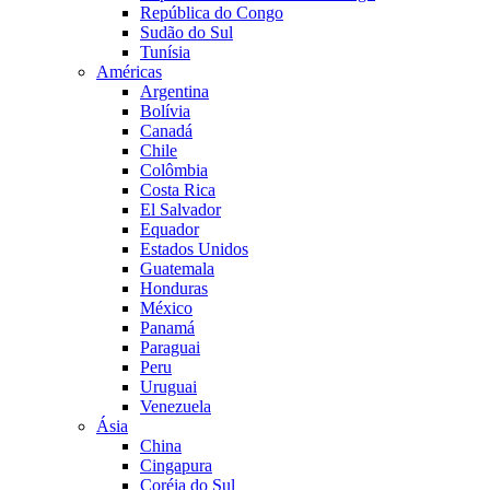
República do Congo
Sudão do Sul
Tunísia
Américas
Argentina
Bolívia
Canadá
Chile
Colômbia
Costa Rica
El Salvador
Equador
Estados Unidos
Guatemala
Honduras
México
Panamá
Paraguai
Peru
Uruguai
Venezuela
Ásia
China
Cingapura
Coréia do Sul