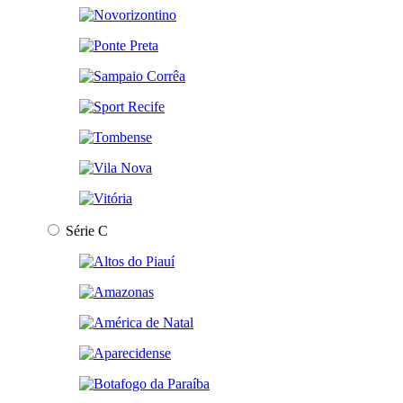
Série C