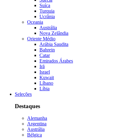
Suíça
Turquia
Ucrânia
Oceania
Austrália
Nova Zelândia
Oriente Médio
Arábia Saudita
Bahrein
Catar
Emirados Árabes
Irã
Israel
Kuwait
Líbano
Líbia
Seleções
Destaques
Alemanha
Argentina
Austrália
Bélgica