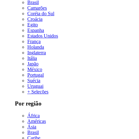
Brasil
Camarões
Coréia do Sul
Croácia
Egito
Espanha
Estados Unidos
França
Holanda
Inglaterra
Itália
Japão
México
Portugal
Suécia
Uruguai
+ Seleções
Por região
África
Américas
Ásia
Brasil
Caribe