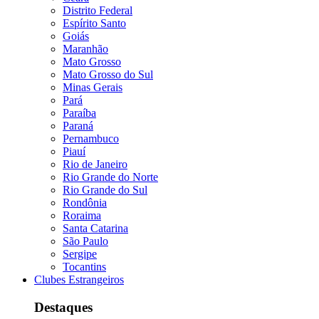
Distrito Federal
Espírito Santo
Goiás
Maranhão
Mato Grosso
Mato Grosso do Sul
Minas Gerais
Pará
Paraíba
Paraná
Pernambuco
Piauí
Rio de Janeiro
Rio Grande do Norte
Rio Grande do Sul
Rondônia
Roraima
Santa Catarina
São Paulo
Sergipe
Tocantins
Clubes Estrangeiros
Destaques