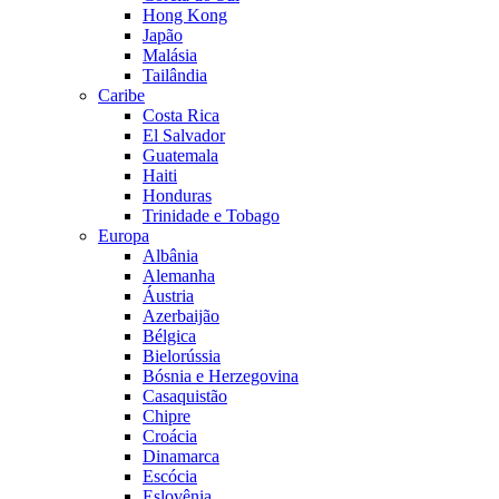
Hong Kong
Japão
Malásia
Tailândia
Caribe
Costa Rica
El Salvador
Guatemala
Haiti
Honduras
Trinidade e Tobago
Europa
Albânia
Alemanha
Áustria
Azerbaijão
Bélgica
Bielorússia
Bósnia e Herzegovina
Casaquistão
Chipre
Croácia
Dinamarca
Escócia
Eslovênia