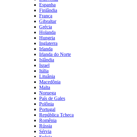
Espanha
Finlândia
França
Gibraltar
Grécia
Holanda
Hungria
Inglaterra
Irlanda
Irlanda do Norte
Islândia
Israel
Itália
Lituânia
Macedônia
Malta
Noruega
País de Gales
Polônia
Portugal
República Tcheca
Romênia
Rússia
Sérvia
Suécia