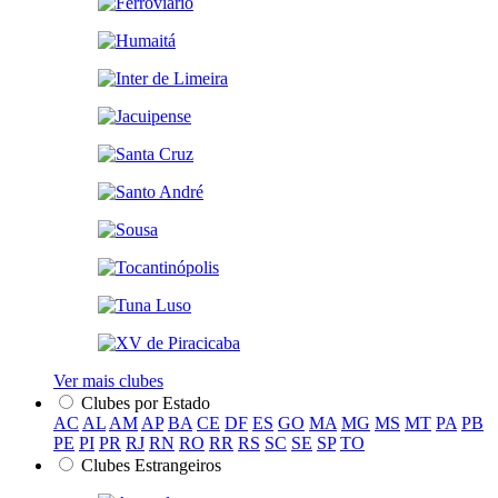
Ver mais clubes
Clubes por Estado
AC
AL
AM
AP
BA
CE
DF
ES
GO
MA
MG
MS
MT
PA
PB
PE
PI
PR
RJ
RN
RO
RR
RS
SC
SE
SP
TO
Clubes Estrangeiros