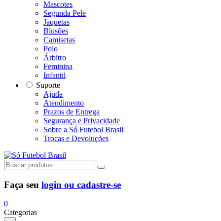
Mascotes
Segunda Pele
Jaquetas
Blusões
Camisetas
Polo
Árbitro
Feminina
Infantil
Suporte
Ajuda
Atendimento
Prazos de Entrega
Segurança e Privacidade
Sobre a Só Futebol Brasil
Trocas e Devoluções
Faça seu
login ou cadastre-se
0
Categorias