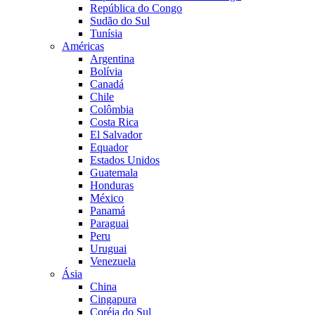
República do Congo
Sudão do Sul
Tunísia
Américas
Argentina
Bolívia
Canadá
Chile
Colômbia
Costa Rica
El Salvador
Equador
Estados Unidos
Guatemala
Honduras
México
Panamá
Paraguai
Peru
Uruguai
Venezuela
Ásia
China
Cingapura
Coréia do Sul