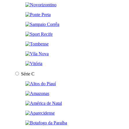
Série C