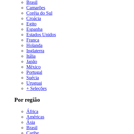
Brasil
Camarões
Coréia do Sul
Croácia
Egito
Espanha
Estados Unidos
França
Holanda
Inglaterra
Itália
Japão
México
Portugal
Suécia
Uruguai
+ Seleções
Por região
África
Américas
Ásia
Brasil
Caribe