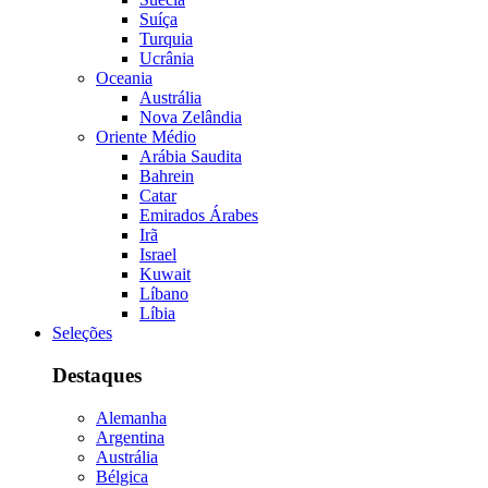
Suíça
Turquia
Ucrânia
Oceania
Austrália
Nova Zelândia
Oriente Médio
Arábia Saudita
Bahrein
Catar
Emirados Árabes
Irã
Israel
Kuwait
Líbano
Líbia
Seleções
Destaques
Alemanha
Argentina
Austrália
Bélgica