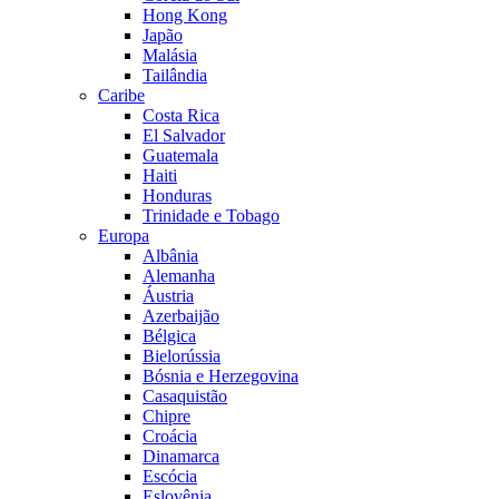
Hong Kong
Japão
Malásia
Tailândia
Caribe
Costa Rica
El Salvador
Guatemala
Haiti
Honduras
Trinidade e Tobago
Europa
Albânia
Alemanha
Áustria
Azerbaijão
Bélgica
Bielorússia
Bósnia e Herzegovina
Casaquistão
Chipre
Croácia
Dinamarca
Escócia
Eslovênia