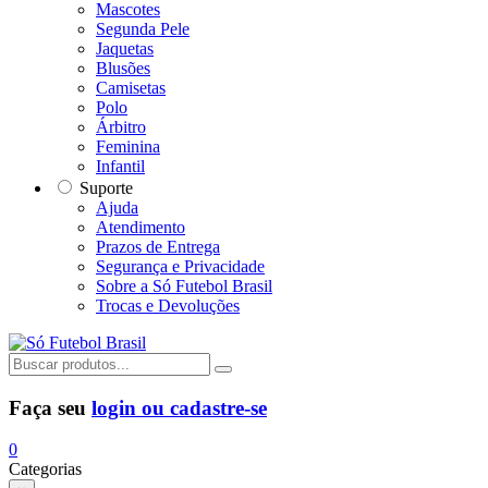
Mascotes
Segunda Pele
Jaquetas
Blusões
Camisetas
Polo
Árbitro
Feminina
Infantil
Suporte
Ajuda
Atendimento
Prazos de Entrega
Segurança e Privacidade
Sobre a Só Futebol Brasil
Trocas e Devoluções
Faça seu
login ou cadastre-se
0
Categorias