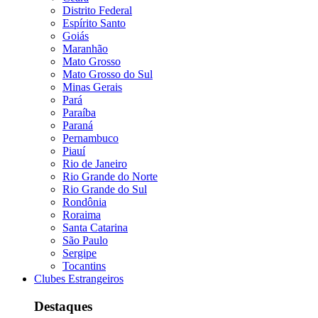
Distrito Federal
Espírito Santo
Goiás
Maranhão
Mato Grosso
Mato Grosso do Sul
Minas Gerais
Pará
Paraíba
Paraná
Pernambuco
Piauí
Rio de Janeiro
Rio Grande do Norte
Rio Grande do Sul
Rondônia
Roraima
Santa Catarina
São Paulo
Sergipe
Tocantins
Clubes Estrangeiros
Destaques