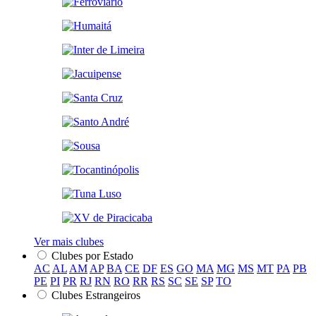
Ver mais clubes
Clubes por Estado
AC
AL
AM
AP
BA
CE
DF
ES
GO
MA
MG
MS
MT
PA
PB
PE
PI
PR
RJ
RN
RO
RR
RS
SC
SE
SP
TO
Clubes Estrangeiros