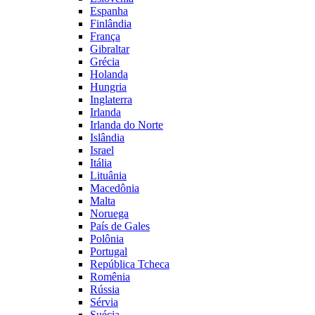
Espanha
Finlândia
França
Gibraltar
Grécia
Holanda
Hungria
Inglaterra
Irlanda
Irlanda do Norte
Islândia
Israel
Itália
Lituânia
Macedônia
Malta
Noruega
País de Gales
Polônia
Portugal
República Tcheca
Romênia
Rússia
Sérvia
Suécia