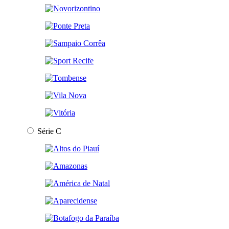
Série C