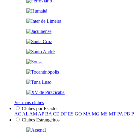
Ver mais clubes
Clubes por Estado
AC
AL
AM
AP
BA
CE
DF
ES
GO
MA
MG
MS
MT
PA
PB
Clubes Estrangeiros