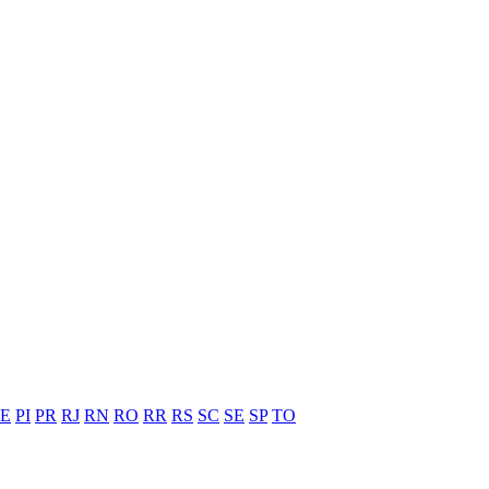
PE
PI
PR
RJ
RN
RO
RR
RS
SC
SE
SP
TO